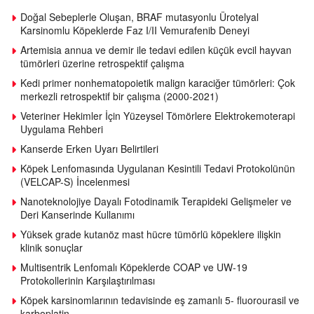
Doğal Sebeplerle Oluşan, BRAF mutasyonlu Ürotelyal
Karsinomlu Köpeklerde Faz I/II Vemurafenib Deneyi
Artemisia annua ve demir ile tedavi edilen küçük evcil hayvan
tümörleri üzerine retrospektif çalışma
Kedi primer nonhematopoietik malign karaciğer tümörleri: Çok
merkezli retrospektif bir çalışma (2000-2021)
Veteriner Hekimler İçin Yüzeysel Tömörlere Elektrokemoterapi
Uygulama Rehberi
Kanserde Erken Uyarı Belirtileri
Köpek Lenfomasında Uygulanan Kesintili Tedavi Protokolünün
(VELCAP-S) İncelenmesi
Nanoteknolojiye Dayalı Fotodinamik Terapideki Gelişmeler ve
Deri Kanserinde Kullanımı
Yüksek grade kutanöz mast hücre tümörlü köpeklere ilişkin
klinik sonuçlar
Multisentrik Lenfomalı Köpeklerde COAP ve UW-19
Protokollerinin Karşılaştırılması
Köpek karsinomlarının tedavisinde eş zamanlı 5- fluorourasil ve
karboplatin