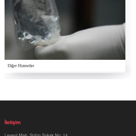
Diğer Hizmetler
İletişim
Levent Mah. Sülün Sokak No: 14