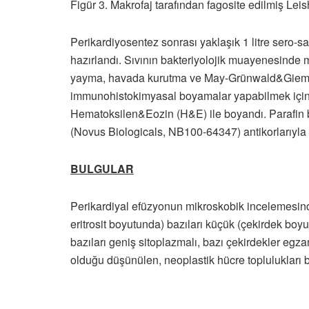
Figür 3. Makrofaj tarafından fagosite edilmiş Le
Perikardiyosentez sonrası yaklaşık 1 litre sero-sa
hazırlandı. Sıvının bakteriyolojik muayenesinde m
yayma, havada kurutma ve May-Grünwald&Giemsa 
immunohistokimyasal boyamalar yapabilmek için e
Hematoksilen&Eozin (H&E) ile boyandı. Parafin 
(Novus Biologicals, NB100-64347) antikorlarıyla
BULGULAR
Perikardiyal efüzyonun mikroskobik incelemesind
eritrosit boyutunda) bazıları küçük (çekirdek boyut
bazıları geniş sitoplazmalı, bazı çekirdekler egzan
olduğu düşünülen, neoplastik hücre toplulukları bel