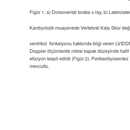
Figür 1. a) Dorsovental toraks x-ray, b) Laterolate
Kardiyolojik muayenede Vertebral Kalp Skor değeri 13
ventrikül fonksiyonu hakkında bilgi veren LVIDDN d
Doppler ölçümlerde mitral kapak düzeyinde haf
efüzyon tespit edildi (Figür 2). Perikardiyosent
mevcuttu.