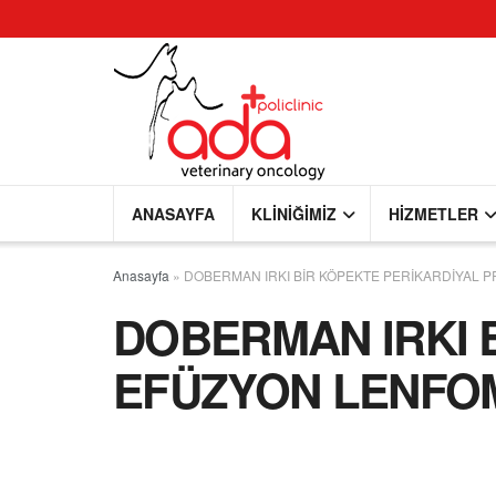
ANASAYFA
KLINIĞIMIZ
HIZMETLER
Anasayfa
»
DOBERMAN IRKI BİR KÖPEKTE PERİKARDİYAL 
DOBERMAN IRKI 
EFÜZYON LENFO