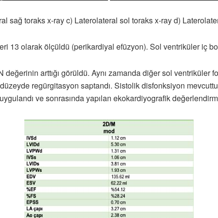
ral sağ toraks x-ray c) Laterolateral sol toraks x-ray d) Laterola
 olarak ölçüldü (perikardiyal efüzyon). Sol ventriküler iç boş
eğerinin arttığı görüldü. Aynı zamanda diğer sol ventriküler f
if düzeyde regürgitasyon saptandı. Sistolik disfonksiyon mevcut
ez uygulandı ve sonrasında yapılan ekokardiyografik değerlendirm