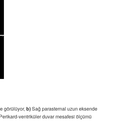
e görülüyor,
b)
Sağ parasternal uzun eksende
Perikard-ventriküler duvar mesafesi ölçümü