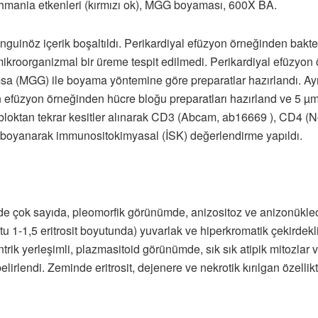
ishmania etkenleri (kırmızı ok), MGG boyaması, 600X BA.
nguinöz içerik boşaltıldı. Perikardiyal efüzyon örneğinden bakter
ikroorganizmal bir üreme tespit edilmedi. Perikardiyal efüzyon ö
(MGG) ile boyama yöntemine göre preparatlar hazırlandı. Ayn
füzyon örneğinden hücre bloğu preparatları hazırland ve 5 µm k
bloktan tekrar kesitler alınarak CD3 (Abcam, ab16669 ), CD4
 boyanarak immunositokimyasal (İSK) değerlendirme yapıldı.
e çok sayıda, pleomorfik görünümde, anizositoz ve anizonükleoz
u 1-1,5 eritrosit boyutunda) yuvarlak ve hiperkromatik çekirdekli,
trik yerleşimli, plazmasitoid görünümde, sık sık atipik mitozlar v
irlendi. Zeminde eritrosit, dejenere ve nekrotik kırılgan özellikt