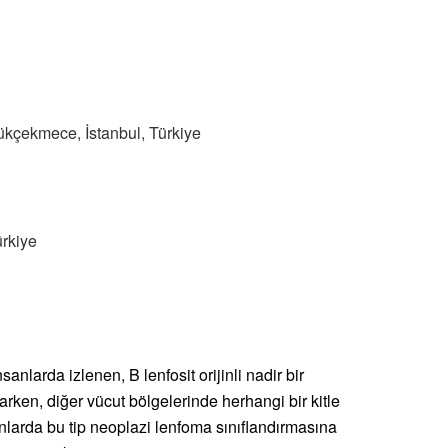
yükçekmece, İstanbul, Türkiye
ürkiye
larda izlenen, B lenfosit orijinli nadir bir
arken, diğer vücut bölgelerinde herhangi bir kitle
arda bu tip neoplazi lenfoma sınıflandırmasına