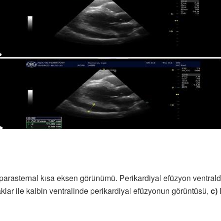
 parasternal kısa eksen görünümü. Perikardiyal efüzyon ventrald
apaklar ile kalbin ventralinde perikardiyal efüzyonun görüntüsü,
c)