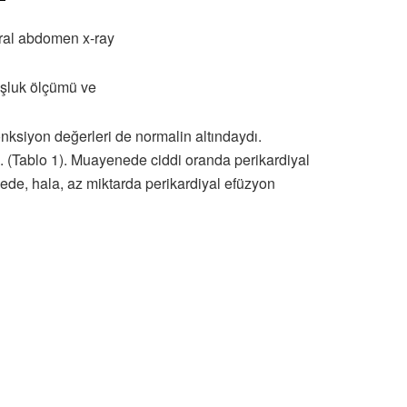
teral abdomen x-ray
luk ölçümü ve
onksiyon değerleri de normalin altındaydı.
tu. (Tablo 1). Muayenede ciddi oranda perikardiyal
ede, hala, az miktarda perikardiyal efüzyon