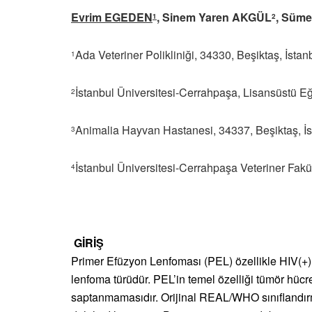
Evrim EGEDEN
, Sinem Yaren AKGÜL
, Süm
1
2
Ada Veteriner Polikliniği, 34330, Beşiktaş, İsta
1
İstanbul Üniversitesi-Cerrahpaşa, Lisansüstü Eği
2
Animalia Hayvan Hastanesi, 34337, Beşiktaş, İs
3
İstanbul Üniversitesi-Cerrahpaşa Veteriner Fakü
4
GİRİŞ
Primer Efüzyon Lenfoması (PEL) özellikle HIV(+) v
lenfoma türüdür. PEL’in temel özelliği tümör hücre
saptanmamasıdır. Orijinal REAL/WHO sınıflandırm