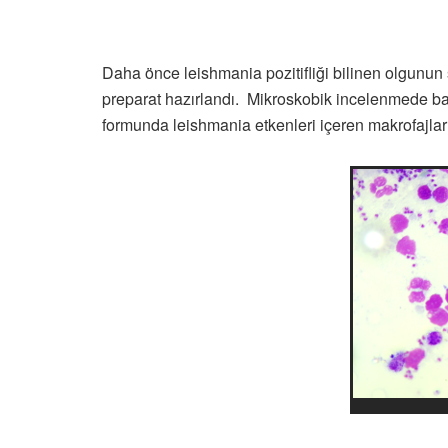
Daha önce leishmania pozitifliği bilinen olgunun 
preparat hazırlandı. Mikroskobik incelenmede baz
formunda leishmania etkenleri içeren makrofajlar ve