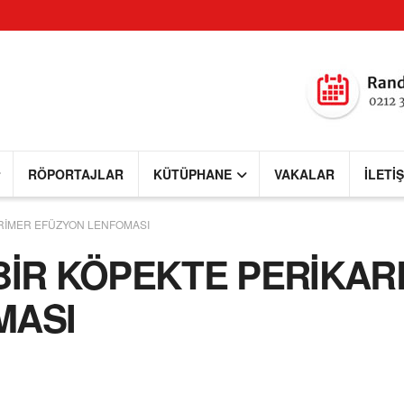
RÖPORTAJLAR
KÜTÜPHANE
VAKALAR
İLETI
PRİMER EFÜZYON LENFOMASI
BİR KÖPEKTE PERİKAR
MASI