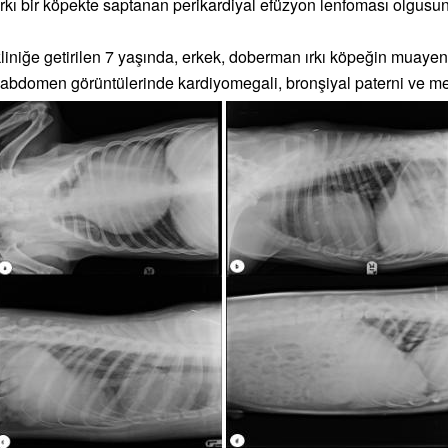
rkı bir köpekte saptanan perikardiyal efüzyon lenfoması olgusu
kliniğe getirilen 7 yaşında, erkek, doberman ırkı köpeğin muayen
 abdomen görüntülerinde kardiyomegali, bronşiyal paterni ve met