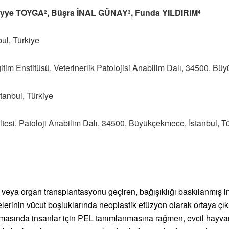
eyye TOYGA
,
Büşra İNAL GÜNAY
, Funda YILDIRIM
2
3
4
nbul, Türkiye
tim Enstitüsü, Veterinerlik Patolojisi Anabilim Dalı, 34500, Bü
tanbul, Türkiye
ltesi, Patoloji Anabilim Dalı, 34500, Büyükçekmece, İstanbul, T
eya organ transplantasyonu geçiren, bağışıklığı baskılanmış insan
lerinin vücut boşluklarında neoplastik efüzyon olarak ortaya çık
asında insanlar için PEL tanımlanmasına rağmen, evcil hayvanl