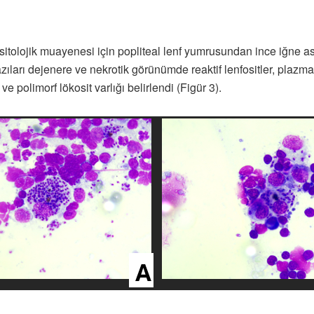
sitolojik muayenesi için popliteal lenf yumrusundan ince iğne a
ıları dejenere ve nekrotik görünümde reaktif lenfositler, plazm
 polimorf lökosit varlığı belirlendi (Figür 3).