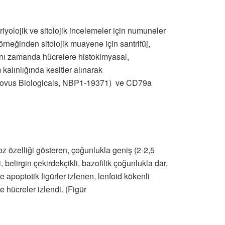
iyolojik ve sitolojik incelemeler için numuneler
rneğinden sitolojik muayene için santrifüj,
ı zamanda hücrelere histokimyasal,
alınlığında kesitler alınarak
 (Novus Biologicals, NBP1-19371) ve CD79a
 özelliği gösteren, çoğunlukla geniş (2-2,5
 belirgin çekirdekçikli, bazofilik çoğunlukla dar,
e apoptotik figürler izlenen, lenfoid kökenli
e hücreler izlendi. (Figür