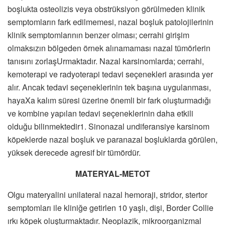
boşlukta osteolizis veya obstrüksiyon görülmeden klinik
semptomların fark edilmemesi, nazal boşluk patolojilerinin
klinik semptomlarının benzer olması; cerrahi girişim
olmaksızın bölgeden örnek alınamaması nazal tümörlerin
tanısını zorlaşUrmaktadır. Nazal karsinomlarda; cerrahi,
kemoterapi ve radyoterapi tedavi seçenekleri arasında yer
alır. Ancak tedavi seçeneklerinin tek başına uygulanması,
hayaXa kalım süresi üzerine önemli bir fark oluşturmadığı
ve kombine yapılan tedavi seçeneklerinin daha etkili
olduğu bilinmektedir1. Sinonazal undiferansiye karsinom
köpeklerde nazal boşluk ve paranazal boşluklarda görülen,
yüksek derecede agresif bir tümördür.
MATERYAL-METOT
Olgu materyalini unilateral nazal hemoraji, stridor, stertor
semptomları ile kliniğe getirlen 10 yaşlı, dişi, Border Collie
ırkı köpek oluşturmaktadır. Neoplazik, mikroorganizmal