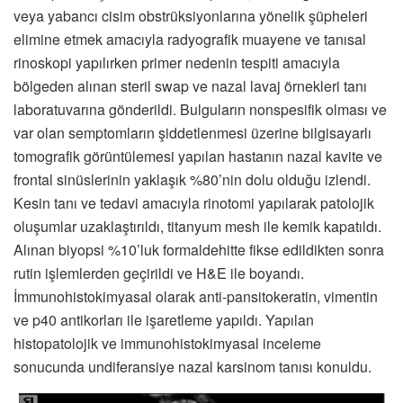
veya yabancı cisim obstrüksiyonlarına yönelik şüpheleri
elimine etmek amacıyla radyografik muayene ve tanısal
rinoskopi yapılırken primer nedenin tespiti amacıyla
bölgeden alınan steril swap ve nazal lavaj örnekleri tanı
laboratuvarına gönderildi. Bulguların nonspesifik olması ve
var olan semptomların şiddetlenmesi üzerine bilgisayarlı
tomografik görüntülemesi yapılan hastanın nazal kavite ve
frontal sinüslerinin yaklaşık %80’nin dolu olduğu izlendi.
Kesin tanı ve tedavi amacıyla rinotomi yapılarak patolojik
oluşumlar uzaklaştırıldı, titanyum mesh ile kemik kapatıldı.
Alınan biyopsi %10’luk formaldehitte fikse edildikten sonra
rutin işlemlerden geçirildi ve H&E ile boyandı.
İmmunohistokimyasal olarak anti-pansitokeratin, vimentin
ve p40 antikorları ile işaretleme yapıldı. Yapılan
histopatolojik ve immunohistokimyasal inceleme
sonucunda undiferansiye nazal karsinom tanısı konuldu.