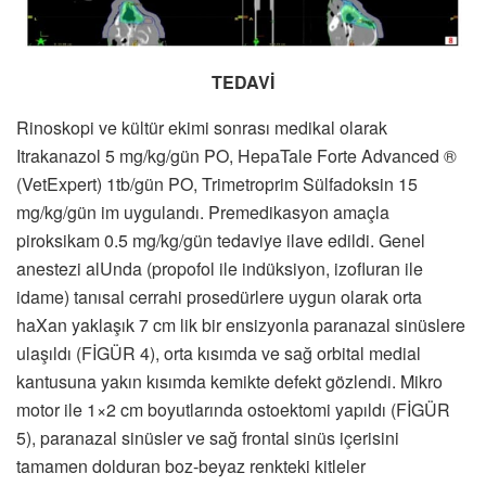
TEDAVİ
Rinoskopi ve kültür ekimi sonrası medikal olarak
Itrakanazol 5 mg/kg/gün PO, HepaTale Forte Advanced ®
(VetExpert) 1tb/gün PO, Trimetroprim Sülfadoksin 15
mg/kg/gün im uygulandı. Premedikasyon amaçla
piroksikam 0.5 mg/kg/gün tedaviye ilave edildi. Genel
anestezi alUnda (propofol ile indüksiyon, izofluran ile
idame) tanısal cerrahi prosedürlere uygun olarak orta
haXan yaklaşık 7 cm lik bir ensizyonla paranazal sinüslere
ulaşıldı (FİGÜR 4), orta kısımda ve sağ orbital medial
kantusuna yakın kısımda kemikte defekt gözlendi. Mikro
motor ile 1×2 cm boyutlarında ostoektomi yapıldı (FİGÜR
5), paranazal sinüsler ve sağ frontal sinüs içerisini
tamamen dolduran boz-beyaz renkteki kitleler