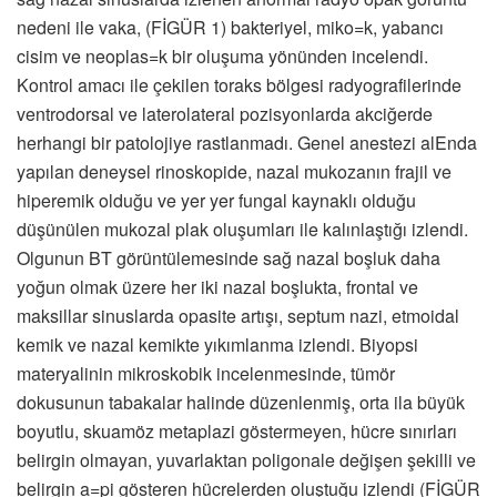
nedeni ile vaka, (FİGÜR 1) bakteriyel, miko=k, yabancı
cisim ve neoplas=k bir oluşuma yönünden incelendi.
Kontrol amacı ile çekilen toraks bölgesi radyografilerinde
ventrodorsal ve laterolateral pozisyonlarda akciğerde
herhangi bir patolojiye rastlanmadı. Genel anestezi alEnda
yapılan deneysel rinoskopide, nazal mukozanın frajil ve
hiperemik olduğu ve yer yer fungal kaynaklı olduğu
düşünülen mukozal plak oluşumları ile kalınlaştığı izlendi.
Olgunun BT görüntülemesinde sağ nazal boşluk daha
yoğun olmak üzere her iki nazal boşlukta, frontal ve
maksillar sinuslarda opasite artışı, septum nazi, etmoidal
kemik ve nazal kemikte yıkımlanma izlendi. Biyopsi
materyalinin mikroskobik incelenmesinde, tümör
dokusunun tabakalar halinde düzenlenmiş, orta ila büyük
boyutlu, skuamöz metaplazi göstermeyen, hücre sınırları
belirgin olmayan, yuvarlaktan poligonale değişen şekilli ve
belirgin a=pi gösteren hücrelerden oluştuğu izlendi (FİGÜR