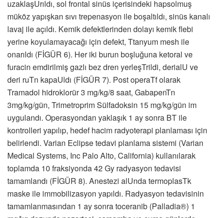
uzaklaşUrıldı, sol frontal sinüs içerisindeki hapsolmuş
müköz yapışkan sıvı trepenasyon ile boşaltıldı, sinüs kanalı
lavaj ile açıldı. Kemik defektlerinden dolayı kemik flebi
yerine koyulamayacağı için defekt, Ttanyum mesh ile
onarıldı (FİGÜR 6). Her iki burun boşluğuna ketoral ve
furacin emdirilmiş gazlı bez dren yerleşTrildi, derialU ve
deri ruTn kapaUldı (FİGÜR 7). Post operaTf olarak
Tramadol hidroklorür 3 mg/kg/8 saat, GabapenTn
3mg/kg/gün, Trimetroprim Sülfadoksin 15 mg/kg/gün im
uygulandı. Operasyondan yaklaşık 1 ay sonra BT ile
kontrolleri yapılıp, hedef hacim radyoterapi planlaması için
belirlendi. Varian Eclipse tedavi planlama sistemi (Varian
Medical Systems, Inc Palo Alto, California) kullanılarak
toplamda 10 fraksiyonda 42 Gy radyasyon tedavisi
tamamlandı (FİGÜR 8). Anestezi alUnda termoplasTk
maske ile immobilizasyon yapıldı. Radyasyon tedavisinin
tamamlanmasından 1 ay sonra toceranib (Palladia®) 1