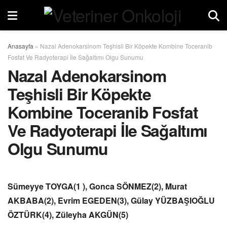
Anasayfa
»
Nazal Adenokarsinom Teşhisli Bir Köpekte Kombine Toceranib
Fosfat Ve Radyoterapi İle Sağaltımı Olgu Sunumu
Nazal Adenokarsinom
Teşhisli Bir Köpekte
Kombine Toceranib Fosfat
Ve Radyoterapi İle Sağaltımı
Olgu Sunumu
Sümeyye TOYGA(1 ), Gonca SÖNMEZ(2), Murat
AKBABA(2), Evrim EGEDEN(3), Gülay YÜZBAŞIOĞLU
ÖZTÜRK(4), Züleyha AKGÜN(5)