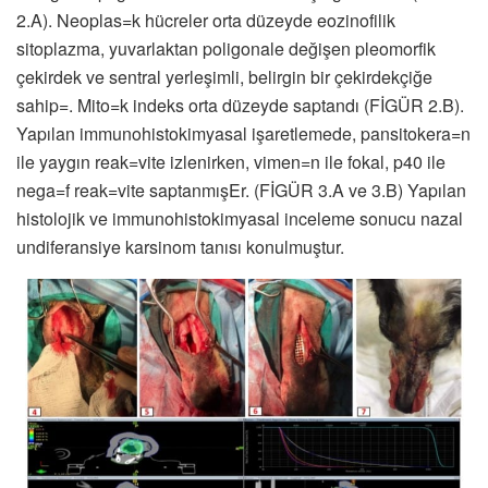
2.A). Neoplas=k hücreler orta düzeyde eozinofilik
sitoplazma, yuvarlaktan poligonale değişen pleomorfik
çekirdek ve sentral yerleşimli, belirgin bir çekirdekçiğe
sahip=. Mito=k indeks orta düzeyde saptandı (FİGÜR 2.B).
Yapılan immunohistokimyasal işaretlemede, pansitokera=n
ile yaygın reak=vite izlenirken, vimen=n ile fokal, p40 ile
nega=f reak=vite saptanmışEr. (FİGÜR 3.A ve 3.B) Yapılan
histolojik ve immunohistokimyasal inceleme sonucu nazal
undiferansiye karsinom tanısı konulmuştur.