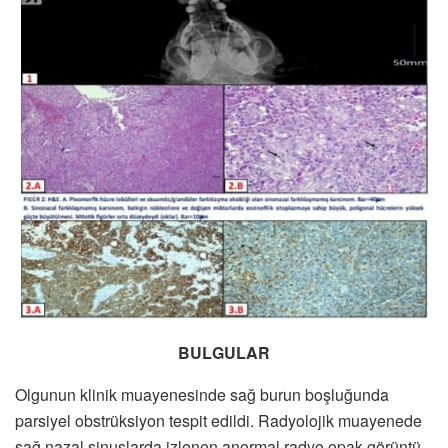
BULGULAR
Olgunun klinik muayenesinde sağ burun boşluğunda
parsiyel obstrüksiyon tespit edildi. Radyolojik muayenede
sağ nazal sinuslarda izlenen anormal radyo opak görüntü