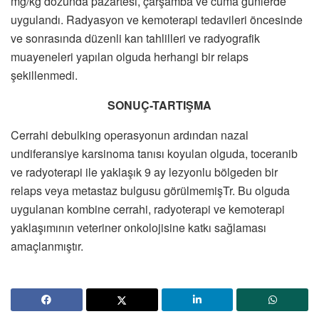
mg/kg dozunda pazartesi, çarşamba ve cuma günlerde
uygulandı. Radyasyon ve kemoterapi tedavileri öncesinde
ve sonrasında düzenli kan tahlilleri ve radyografik
muayeneleri yapılan olguda herhangi bir relaps
şekillenmedi.
SONUÇ-TARTIŞMA
Cerrahi debulking operasyonun ardından nazal
undiferansiye karsinoma tanısı koyulan olguda, toceranib
ve radyoterapi ile yaklaşık 9 ay lezyonlu bölgeden bir
relaps veya metastaz bulgusu görülmemişTr. Bu olguda
uygulanan kombine cerrahi, radyoterapi ve kemoterapi
yaklaşımının veteriner onkolojisine katkı sağlaması
amaçlanmıştır.