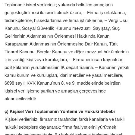
Toplanan kişisel verileriniz; yukarıda belirtilen amaçların
gerçekleştirilmesi ile sınırlı olmak üzere; – Firma iş ortaklarına,
tedarikçilerine, hissedarlarına ve firma iştiraklerine, – Vergi Usul
Kanunu, Sosyal Güvenlik Kurumu mevzuatı, Sayıştay, Suç
Gelirlerinin Aklanmasının Önlenmesi Hakkında Kanun,
Karaparanın Aklanmasının Önlenmesine Dair Kanun, Türk
Ticaret Kanunu, Borçlar Kanunu ve diğer mevzuat hükümlerinin
izin verdiği kişi veya kuruluşlara, – Firmanın insan kaynakları
politikalarının yürütülmesinin İK departmanına. – Kanunen yetkili
kamu kurum ve kuruluşları, idari merciler ve yasal mercilere,
6698 sayılı KVK Kanunu’nun 8. ve 9. maddelerinde belirtilen
kişisel veri işleme şartları ve amaçları çerçevesinde
aktarılabilecektir.
ç) Kişisel Veri Toplamanın Yöntemi ve Hukuki Sebebi
Kişisel verileriniz, firmamız tarafından farklı kanallarla ve farklı
hukuki sebeplere dayanarak; firma faaliyetlerini yürütmek
amacıyla toplanmaktadır. Bu hukuki sebeple toplanan kişisel