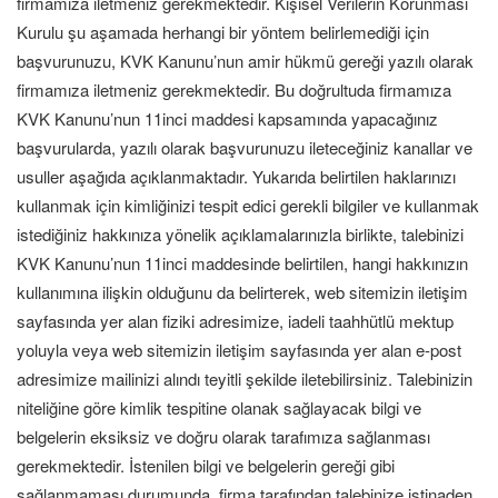
firmamıza iletmeniz gerekmektedir. Kişisel Verilerin Korunması
Kurulu şu aşamada herhangi bir yöntem belirlemediği için
başvurunuzu, KVK Kanunu’nun amir hükmü gereği yazılı olarak
firmamıza iletmeniz gerekmektedir. Bu doğrultuda firmamıza
KVK Kanunu’nun 11inci maddesi kapsamında yapacağınız
başvurularda, yazılı olarak başvurunuzu ileteceğiniz kanallar ve
usuller aşağıda açıklanmaktadır. Yukarıda belirtilen haklarınızı
kullanmak için kimliğinizi tespit edici gerekli bilgiler ve kullanmak
istediğiniz hakkınıza yönelik açıklamalarınızla birlikte, talebinizi
KVK Kanunu’nun 11inci maddesinde belirtilen, hangi hakkınızın
kullanımına ilişkin olduğunu da belirterek, web sitemizin iletişim
sayfasında yer alan fiziki adresimize, iadeli taahhütlü mektup
yoluyla veya web sitemizin iletişim sayfasında yer alan e-post
adresimize mailinizi alındı teyitli şekilde iletebilirsiniz. Talebinizin
niteliğine göre kimlik tespitine olanak sağlayacak bilgi ve
belgelerin eksiksiz ve doğru olarak tarafımıza sağlanması
gerekmektedir. İstenilen bilgi ve belgelerin gereği gibi
sağlanmaması durumunda, firma tarafından talebinize istinaden