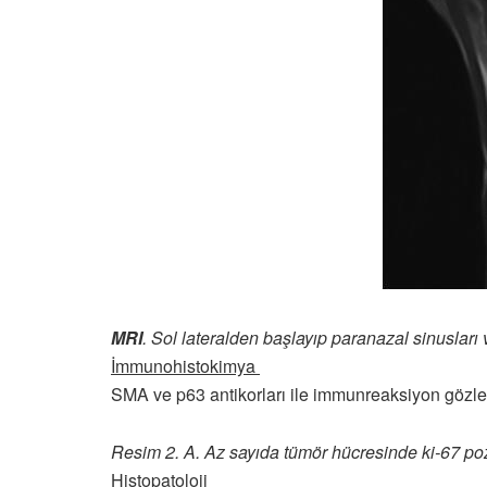
MRI
. Sol lateralden başlayıp paranazal sinusları
İmmunohistokimya
SMA ve p63 antikorları ile immunreaksiyon gözlen
Resim 2. A. Az sayıda tümör hücresinde ki-67 poziti
Histopatoloji