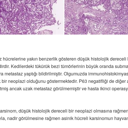
z hücrelerine yakın benzerlik gösteren düşük histolojik dereceli 
dir. Kedilerdeki tükürük bezi tümörlerinin büyük oranda subma
a metastaz yaptığı bildirilmiştir. Olgumuzda immunohistokimyas
 bir neoplazi olduğunu göstermektedir. P63 negatifliği de diğ
etmiş ancak uzak metastaz görülmemiştir ve hasta ikinci operas
 karsinom, düşük histolojik dereceli bir neoplazi olmasına rağmen
ıyla, nadir görülmesine rağmen asinik hücreli karsinomun hayvanl