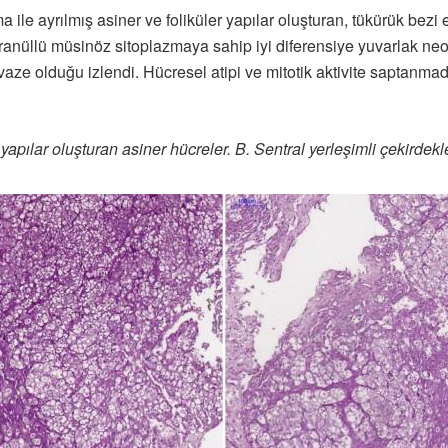
oma ile ayrılmış asiner ve foliküler yapılar oluşturan, tükürük bezi
granüllü müsinöz sitoplazmaya sahip iyi diferensiye yuvarlak ne
vaze olduğu izlendi. Hücresel atipi ve mitotik aktivite saptanmad
 yapılar oluşturan asiner hücreler. B. Sentral yerleşimli çekirdekl