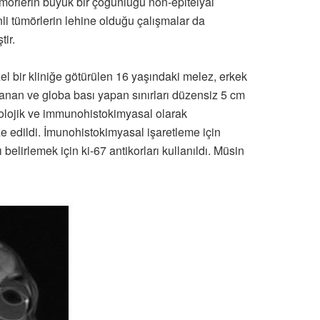
ümörlerin büyük bir çoğunluğu non-epitelyal
nli tümörlerin lehine olduğu çalışmalar da
tir.
özel bir kliniğe götürülen 16 yaşındaki melez, erkek
anan ve globa bası yapan sınırları düzensiz 5 cm
patolojik ve immunohistokimyasal olarak
e edildi. İmunohistokimyasal işaretleme için
rlemek için ki-67 antikorları kullanıldı. Müsin