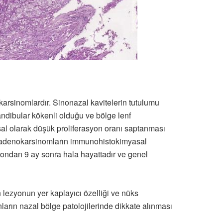
karsinomlardır. Sinonazal kavitelerin tutulumu
ndibular kökenli olduğu ve bölge lenf
al olarak düşük proliferasyon oranı saptanması
er adenokarsinomların immunohistokimyasal
yondan 9 ay sonra hala hayattadır ve genel
 lezyonun yer kaplayıcı özelliği ve nüks
arın nazal bölge patolojilerinde dikkate alınması