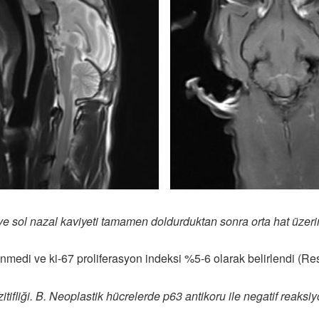
 ve sol nazal kaviyeti tamamen doldurduktan sonra orta hat üzeri
medi ve ki-67 proliferasyon indeksi %5-6 olarak belirlendi (Re
fliği. B. Neoplastik hücrelerde p63 antikoru ile negatif reaksiyon