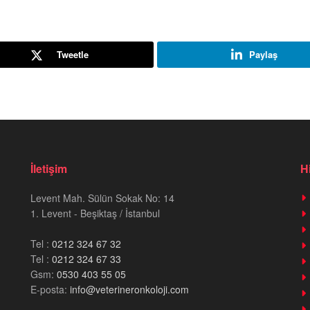
Tweetle
Paylaş
İletişim
H
Levent Mah. Sülün Sokak No: 14
1. Levent - Beşiktaş / İstanbul
Tel :
0212 324 67 32
Tel :
0212 324 67 33
Gsm:
0530 403 55 05
E-posta:
info@veterineronkoloji.com