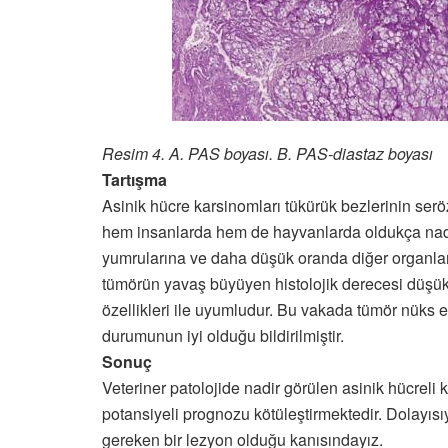
Resim 4. A. PAS boyası. B. PAS-diastaz boyası
Tartışma
Asinik hücre karsinomları tükürük bezlerinin serö
hem insanlarda hem de hayvanlarda oldukça nadir
yumrularına ve daha düşük oranda diğer organlar
tümörün yavaş büyüyen histolojik derecesi düşük
özellikleri ile uyumludur. Bu vakada tümör nüks 
durumunun iyi olduğu bildirilmiştir.
Sonuç
Veteriner patolojide nadir görülen asinik hücreli
potansiyeli prognozu kötüleştirmektedir. Dolayıs
gereken bir lezyon olduğu kanısındayız.