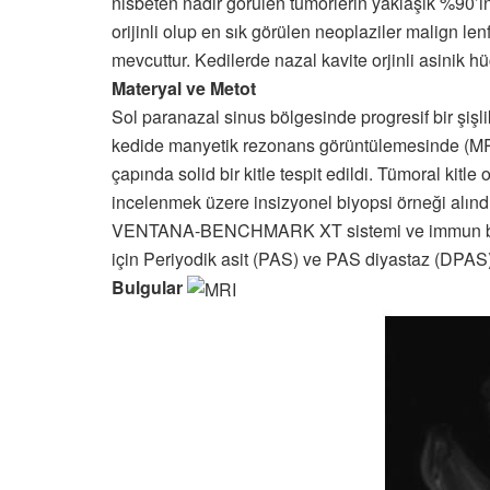
nisbeten nadir görülen tümörlerin yaklaşık %90’ı
orijinli olup en sık görülen neoplaziler malign le
mevcuttur. Kedilerde nazal kavite orjinli asinik hü
Materyal ve Metot
Sol paranazal sinus bölgesinde progresif bir şişlik
kedide manyetik rezonans görüntülemesinde (MRI) 
çapında solid bir kitle tespit edildi. Tümoral kitl
incelenmek üzere insizyonel biyopsi örneği alınd
VENTANA-BENCHMARK XT sistemi ve immun belirteç 
için Periyodik asit (PAS) ve PAS diyastaz (DPAS)
Bulgular