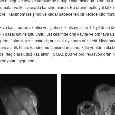
nın malign ve invaze karakterde olduğu bilinmektedir. Yine bu t
nfomalar ve ikinci sırada karsinomlardır. Bu oranın epitelyal köke
creli karsinom ise şimdiye kadar sadece tek bir kedide bildirilmiş
 ve kanlı burun akıntısı ve iştahsızlık hikayesi ile 1,5 yıl önce 
nazal kavite tutulumlu, üst kesimde oral kavite ve orbitaya uz
e operatif olarak uzaklaştırıldı; ancak 6 ay sonra nüks etti. Histo
ı ve asinik hücre karsinomu tanısından sonra kitle yeniden eksiz
olarak düz kas aktini (SMA), p63 ve proliferasyon oranını beli
 boyaları uygulandı.