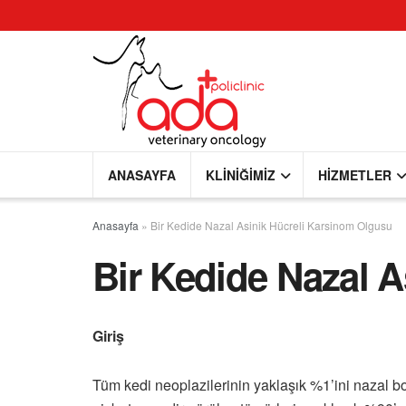
ANASAYFA
KLINIĞIMIZ
HIZMETLER
Anasayfa
»
Bir Kedide Nazal Asinik Hücreli Karsinom Olgusu
Bir Kedide Nazal 
Giriş
Tüm kedi neoplazilerinin yaklaşık %1’ini nazal bo