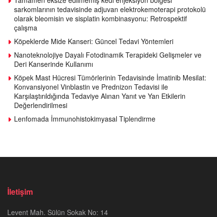
Tamamen eksize edilmemiş kedi enjeksiyon bölgesi
sarkomlarının tedavisinde adjuvan elektrokemoterapi protokolü
olarak bleomisin ve sisplatin kombinasyonu: Retrospektif
çalışma
Köpeklerde Mide Kanseri: Güncel Tedavi Yöntemleri
Nanoteknolojiye Dayalı Fotodinamik Terapideki Gelişmeler ve
Deri Kanserinde Kullanımı
Köpek Mast Hücresi Tümörlerinin Tedavisinde İmatinib Mesilat:
Konvansiyonel Vinblastin ve Prednizon Tedavisi ile
Karşılaştırıldığında Tedaviye Alınan Yanıt ve Yan Etkilerin
Değerlendirilmesi
Lenfomada İmmunohistokimyasal Tiplendirme
İletişim
Levent Mah. Sülün Sokak No: 14