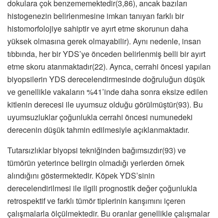
dokulara çok benzememektedir(3,86), ancak bazıları
histogenezin belirlenmesine imkan tanıyan farklı bir
histomorfolojiye sahiptir ve ayırt etme skorunun daha
yüksek olmasına gerek olmayabilir). Aynı nedenle, insan
tıbbında, her bir YDS’ye önceden belirlenmiş belli bir ayırt
etme skoru atanmaktadır(22). Ayrıca, cerrahi öncesi yapılan
biyopsilerin YDS derecelendirmesinde doğruluğun düşük
ve genellikle vakaların %41’inde daha sonra eksize edilen
kitlenin derecesi ile uyumsuz olduğu görülmüştür(93). Bu
uyumsuzluklar çoğunlukla cerrahi öncesi numunedeki
derecenin düşük tahmin edilmesiyle açıklanmaktadır.
Tutarsızlıklar biyopsi tekniğinden bağımsızdır(93) ve
tümörün yeterince belirgin olmadığı yerlerden örnek
alındığını göstermektedir. Köpek YDS’sinin
derecelendirilmesi ile ilgili prognostik değer çoğunlukla
retrospektif ve farklı tümör tiplerinin karışımını içeren
çalışmalarla ölçülmektedir. Bu oranlar genellikle çalışmalar