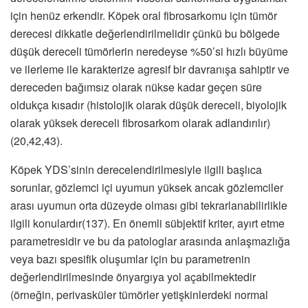
için henüz erkendir. Köpek oral fibrosarkomu için tümör
derecesi dikkatle değerlendirilmelidir çünkü bu bölgede
düşük dereceli tümörlerin neredeyse %50’si hızlı büyüme
ve ilerleme ile karakterize agresif bir davranışa sahiptir ve
dereceden bağımsız olarak nükse kadar geçen süre
oldukça kısadır (histolojik olarak düşük dereceli, biyolojik
olarak yüksek dereceli fibrosarkom olarak adlandırılır)
(20,42,43).
Köpek YDS’sinin derecelendirilmesiyle ilgili başlıca
sorunlar, gözlemci içi uyumun yüksek ancak gözlemciler
arası uyumun orta düzeyde olması gibi tekrarlanabilirlikle
ilgili konulardır(137). En önemli sübjektif kriter, ayırt etme
parametresidir ve bu da patologlar arasında anlaşmazlığa
veya bazı spesifik oluşumlar için bu parametrenin
değerlendirilmesinde önyargıya yol açabilmektedir
(örneğin, perivasküler tümörler yetişkinlerdeki normal