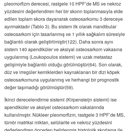
pleomorfizm derecesi, rastgele 10 HPF’de MS ve nekroz
yüzdesini değerlendiren her bir skorın toplanmasıyla elde
edilen toplam skora dayanarak osteosarkomu 3 dereceye
ayırmaktadır (Tablo 3). Bu sistem ilk olarak mandibular
osteosarkom için tasarlanmış ve 1 yıllık sağkalım süresiyle
bağlantılı olarak geliştirilmiştir(122). Daha sonra aynı
sistem 140 apendiküler ve aksiyal osteosarkom vakasına
uygulanmış (Loukopoulos sistemi) ve uzak metastaz
gelişimiyle bağlantılı olduğu görülmüştür(64). Son olarak,
düz ve irregüler kemiklerden kaynaklanan bir dizi köpek
osteosarkomuna uygulanmış ve herhangi bir prognostik
değer taşımadığı görülmüştür(59).
İkinci derecelendirme sistemi (Kirpensteijn sistemi) ise
apendiküler ve aksiyel osteosarkom vakalarında
kullanılmıştır. Nükleer pleomorfizm, rastgele 3 HPF’de MS,
tümör matriksi miktarı, selülarite ve nekroz yüzdesini
değerlendiren önceden belirlenmiş histolojik skorlama ile