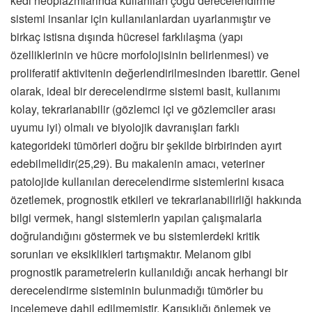
kedi neoplazmlarında kullanılan çoğu derecelendirme
sistemi insanlar için kullanılanlardan uyarlanmıştır ve
birkaç istisna dışında hücresel farklılaşma (yapı
özelliklerinin ve hücre morfolojisinin belirlenmesi) ve
proliferatif aktivitenin değerlendirilmesinden ibarettir. Genel
olarak, ideal bir derecelendirme sistemi basit, kullanımı
kolay, tekrarlanabilir (gözlemci içi ve gözlemciler arası
uyumu iyi) olmalı ve biyolojik davranışları farklı
kategorideki tümörleri doğru bir şekilde birbirinden ayırt
edebilmelidir(25,29). Bu makalenin amacı, veteriner
patolojide kullanılan derecelendirme sistemlerini kısaca
özetlemek, prognostik etkileri ve tekrarlanabilirliği hakkında
bilgi vermek, hangi sistemlerin yapılan çalışmalarla
doğrulandığını göstermek ve bu sistemlerdeki kritik
sorunları ve eksiklikleri tartışmaktır. Melanom gibi
prognostik parametrelerin kullanıldığı ancak herhangi bir
derecelendirme sisteminin bulunmadığı tümörler bu
incelemeye dahil edilmemiştir. Karışıklığı önlemek ve