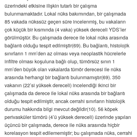
üzerindeki etkisine ilişkin tutarlı bir çalışma
bulunmamaktadır. Lokal nüks bakımından, bir çalışmada
85 vakada nükssüz geçen süre incelenmiş, bu vakaların
çok küçük bir kısmında (4 vaka) yüksek dereceli YDS’ler
görülmüştür. Bu çalışmada derece ile lokal nüks arasında
bağlantı olduğu tespit edilmiştir(69). Bu bağlantı, histolojik
sınırların 1 mm’den az olması veya neoplastik hücrelerle
infiltre olması koşuluna bağlı olup, tümörsüz sınırı 1
mm’den büyük olan vakalarda tümör derecesi ile nüks
arasında herhangi bir bağlantı bulunmamıştır(69). 350
vakanın (22’si yüksek dereceli) incelendiği ikinci bir
çalışmada da derece ile lokal nüks arasında bir bağlantı
olduğu tespit edilmiştir, ancak cerrahi sınırların histolojik
durumu hakkında bilgi mevcut değildir(10). 56 köpek
perivasküler tümörü (4’ü yüksek dereceli) üzerinde yapılan
üçüncü bir çalışmada, derece ile nüks arasında hiçbir
korelasyon tespit edilememiştir; bu çalışmada nüks, cerrahi