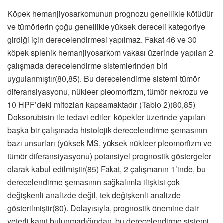
Köpek hemanjiyosarkomunun prognozu genellikle kötüdür
ve tümörlerin çoğu genellikle yüksek dereceli kategoriye
girdiği için derecelendirmesi yapılmaz. Fakat 46 ve 30
köpek splenik hemanjiyosarkom vakası üzerinde yapılan 2
çalışmada derecelendirme sistemlerinden biri
uygulanmıştır(80,85). Bu derecelendirme sistemi tümör
diferansiyasyonu, nükleer pleomorfizm, tümör nekrozu ve
10 HPF’deki mitozları kapsamaktadır (Tablo 2)(80,85)
Doksorubisin ile tedavi edilen köpekler üzerinde yapılan
başka bir çalışmada histolojik derecelendirme şemasının
bazı unsurları (yüksek MS, yüksek nükleer pleomorfizm ve
tümör diferansiyasyonu) potansiyel prognostik göstergeler
olarak kabul edilmiştir(85) Fakat, 2 çalışmanın 1’inde, bu
derecelendirme şemasının sağkalımla ilişkisi çok
değişkenli analizde değil, tek değişkenli analizde
gösterilmiştir(80). Dolayısıyla, prognostik önemine dair
yeterli kanıt bulunmadığından, bu derecelendirme sistemi