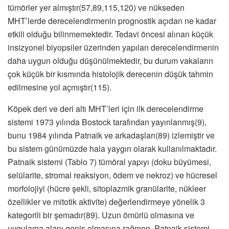
tümörler yer almıştır(57,89,115,120) ve nükseden
MHT’lerde derecelendirmenin prognostik açıdan ne kadar
etkili olduğu bilinmemektedir. Tedavi öncesi alınan küçük
insizyonel biyopsiler üzerinden yapılan derecelendirmenin
daha uygun olduğu düşünülmektedir, bu durum vakaların
çok küçük bir kısmında histolojik derecenin düşük tahmin
edilmesine yol açmıştır(115).
Köpek deri ve deri altı MHT’leri için ilk derecelendirme
sistemi 1973 yılında Bostock tarafından yayınlanmış(9),
bunu 1984 yılında Patnaik ve arkadaşları(89) izlemiştir ve
bu sistem günümüzde hala yaygın olarak kullanılmaktadır.
Patnaik sistemi (Tablo 7) tümöral yapıyı (doku büyümesi,
selülarite, stromal reaksiyon, ödem ve nekroz) ve hücresel
morfolojiyi (hücre şekli, sitoplazmik granülarite, nükleer
özellikler ve mitotik aktivite) değerlendirmeye yönelik 3
kategorili bir şemadır(89). Uzun ömürlü olmasına ve
uygulama alanı geniş olmasına rağmen, Patnaik sistemi