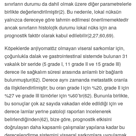
sınırların durumu da dahil olmak üzere diğer parametrelerle
birlikte değerlendirilmiştir(2). Bu nedenle, lokal nüksün
yalnızca dereceye göre tahmin edilmesi önerilmemektedir
ancak sınırların histolojik durumu lokal nüks için ana
prognostik faktör olarak kabul edilebilir(2,27,60,69).
Köpeklerde anjiyomatöz olmayan viseral sarkomlar için,
çoğunlukla dalak ve gastrointestinal sistemde bulunan 31
vakalık bir seride (5 grade I, 11 grade II ve 15 grade III)
derece ile sağkalım süresi arasında anlamlı bir bağlantı
bulunmuştur(62). Derece aynı zamanda metastatik oranla
da ilişkilendirilmiştir; bu oran grade I için %20, grade II için
%27 ve grade III tümörler için %60’tır(62). Bununla birlikte,
bu sonuçlar çok az sayıda vakadan elde edildiği için ve
derece lamlar yerine patoloji raporları incelenerek
belirlendiğinden(62), bize göre, prognostik etkisini
doğrulayan daha kapsamlı çalışmalar yapılana kadar bu
derecelendirme sistemini visseral sarkomlara uygulamak