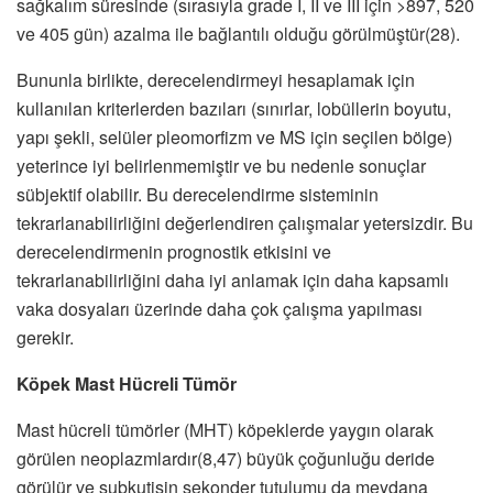
sağkalım süresinde (sırasıyla grade I, II ve III için >897, 520
ve 405 gün) azalma ile bağlantılı olduğu görülmüştür(28).
Bununla birlikte, derecelendirmeyi hesaplamak için
kullanılan kriterlerden bazıları (sınırlar, lobüllerin boyutu,
yapı şekli, selüler pleomorfizm ve MS için seçilen bölge)
yeterince iyi belirlenmemiştir ve bu nedenle sonuçlar
sübjektif olabilir. Bu derecelendirme sisteminin
tekrarlanabilirliğini değerlendiren çalışmalar yetersizdir. Bu
derecelendirmenin prognostik etkisini ve
tekrarlanabilirliğini daha iyi anlamak için daha kapsamlı
vaka dosyaları üzerinde daha çok çalışma yapılması
gerekir.
Köpek Mast Hücreli Tümör
Mast hücreli tümörler (MHT) köpeklerde yaygın olarak
görülen neoplazmlardır(8,47) büyük çoğunluğu deride
görülür ve subkutisin sekonder tutulumu da meydana