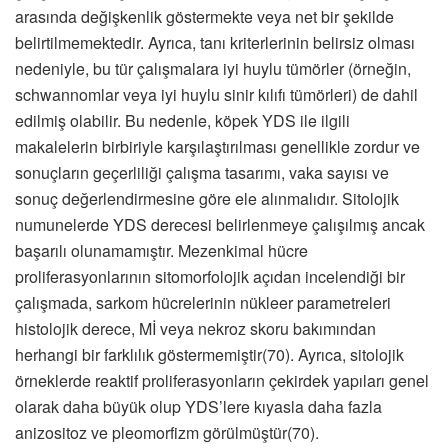
arasında değişkenlik göstermekte veya net bir şekilde
belirtilmemektedir. Ayrıca, tanı kriterlerinin belirsiz olması
nedeniyle, bu tür çalışmalara iyi huylu tümörler (örneğin,
schwannomlar veya iyi huylu sinir kılıfı tümörleri) de dahil
edilmiş olabilir. Bu nedenle, köpek YDS ile ilgili
makalelerin birbiriyle karşılaştırılması genellikle zordur ve
sonuçların geçerliliği çalışma tasarımı, vaka sayısı ve
sonuç değerlendirmesine göre ele alınmalıdır. Sitolojik
numunelerde YDS derecesi belirlenmeye çalışılmış ancak
başarılı olunamamıştır. Mezenkimal hücre
proliferasyonlarının sitomorfolojik açıdan incelendiği bir
çalışmada, sarkom hücrelerinin nükleer parametreleri
histolojik derece, Mİ veya nekroz skoru bakımından
herhangi bir farklılık göstermemiştir(70). Ayrıca, sitolojik
örneklerde reaktif proliferasyonların çekirdek yapıları genel
olarak daha büyük olup YDS’lere kıyasla daha fazla
anizositoz ve pleomorfizm görülmüştür(70).