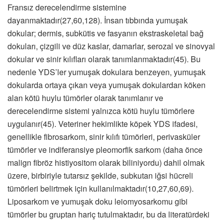
Fransız derecelendirme sistemine
dayanmaktadır(27,60,128). İnsan tıbbında yumuşak
dokular; dermis, subkütis ve fasyanın ekstraskeletal bağ
dokuları, çizgili ve düz kaslar, damarlar, serozal ve sinovyal
dokular ve sinir kılıfları olarak tanımlanmaktadır(45). Bu
nedenle YDS’ler yumuşak dokulara benzeyen, yumuşak
dokularda ortaya çıkan veya yumuşak dokulardan köken
alan kötü huylu tümörler olarak tanımlanır ve
derecelendirme sistemi yalnızca kötü huylu tümörlere
uygulanır(45). Veteriner hekimlikte köpek YDS ifadesi,
genellikle fibrosarkom, sinir kılıfı tümörleri, perivasküler
tümörler ve indiferansiye pleomorfik sarkom (daha önce
malign fibröz histiyositom olarak biliniyordu) dahil olmak
üzere, birbiriyle tutarsız şekilde, subkutan iğsi hücreli
tümörleri belirtmek için kullanılmaktadır(10,27,60,69).
Liposarkom ve yumuşak doku leiomyosarkomu gibi
tümörler bu gruptan hariç tutulmaktadır, bu da literatürdeki