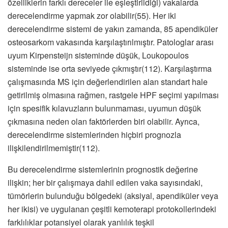
özelliklerin farklı dereceler ile eşleştirildiği) vakalarda
derecelendirme yapmak zor olabilir(55). Her iki
derecelendirme sistemi de yakın zamanda, 85 apendiküler
osteosarkom vakasında karşılaştırılmıştır. Patologlar arası
uyum Kirpensteijn sisteminde düşük, Loukopoulos
sisteminde ise orta seviyede çıkmıştır(112). Karşılaştırma
çalışmasında MS için değerlendirilen alan standart hale
getirilmiş olmasına rağmen, rastgele HPF seçimi yapılması
için spesifik kılavuzların bulunmaması, uyumun düşük
çıkmasına neden olan faktörlerden biri olabilir. Ayrıca,
derecelendirme sistemlerinden hiçbiri prognozla
ilişkilendirilmemiştir(112).
Bu derecelendirme sistemlerinin prognostik değerine
ilişkin; her bir çalışmaya dahil edilen vaka sayısındaki,
tümörlerin bulunduğu bölgedeki (aksiyal, apendiküler veya
her ikisi) ve uygulanan çeşitli kemoterapi protokollerindeki
farklılıklar potansiyel olarak yanlılık teşkil