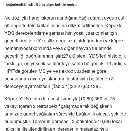
Nekroz için hangi skorun alındığına bağlı olarak uygun cut-
off değerlerinin kullanılmasına dikkat edilmelidir. Köpekte,
YDS derecelendirme şeması histiyositik sarkomlar için
geçerli değildir (lökositik neoplazm olduğundan) ve köpek
hemanjiyosarkomunda veya diğer hayvan türlerinde
geçerliliği doğrulanmamıştır(27). Sistem, YDS’leri histolojik
farklılığa, en yüksek selülariteye sahip bölgedeki 10 ardışık
HPF’de görülen MS’ye ve nekroz yüzdesine göre
hesaplanan ayrı ayrı skorların toplamıyla belirlenen 3
dereceye ayırmaktadır (Tablo 1)(22,27,60,128).
Köpek YDS’sinin derecesi, sırasıyla(10,60) 350 ve 75
vakayı içeren 2 retrospektif çalışmada tek değişkenli
analizde genel sağkalım süresiyle bağlantılı olacak şekilde
bulunmuştur. Tümörün derecesi, 2 makalede(10,69) lokal
nüks ile ilişkilendirilirken, derecenin metastaz riski