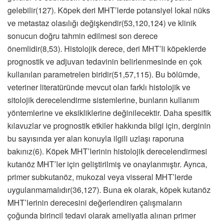
gelebilir(127). Köpek deri MHT’lerde potansiyel lokal nüks
ve metastaz olasılığı değişkendir(53,120,124) ve klinik
sonucun doğru tahmin edilmesi son derece
önemlidir(8,53). Histolojik derece, deri MHT’li köpeklerde
prognostik ve adjuvan tedavinin belirlenmesinde en çok
kullanılan parametrelen biridir(51,57,115). Bu bölümde,
veteriner literatüründe mevcut olan farklı histolojik ve
sitolojik derecelendirme sistemlerine, bunların kullanım
yöntemlerine ve eksikliklerine değinilecektir. Daha spesifik
kılavuzlar ve prognostik etkiler hakkında bilgi için, derginin
bu sayısında yer alan konuyla ilgili uzlaşı raporuna
bakınız(6). Köpek MHT’lerinin histolojik derecelendirmesi
kutanöz MHT’ler için geliştirilmiş ve onaylanmıştır. Ayrıca,
primer subkutanöz, mukozal veya visseral MHT’lerde
uygulanmamalıdır(36,127). Buna ek olarak, köpek kutanöz
MHT’lerinin derecesini değerlendiren çalışmaların
çoğunda birincil tedavi olarak ameliyatla alınan primer