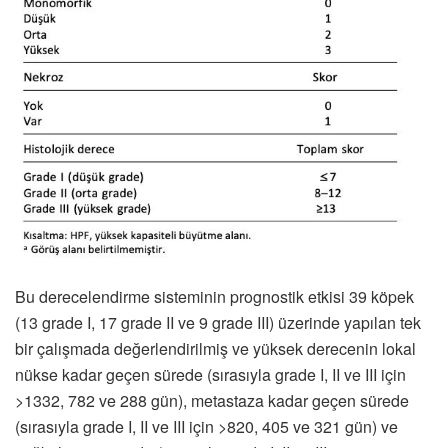
Bu derecelendirme sisteminin prognostik etkisi 39 köpek
(13 grade I, 17 grade II ve 9 grade III) üzerinde yapılan tek
bir çalışmada değerlendirilmiş ve yüksek derecenin lokal
nükse kadar geçen sürede (sırasıyla grade I, II ve III için
>1332, 782 ve 288 gün), metastaza kadar geçen sürede
(sırasıyla grade I, II ve III için >820, 405 ve 321 gün) ve