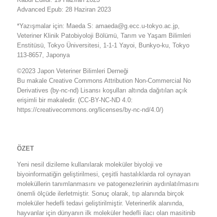
Advanced Epub: 28 Haziran 2023
*Yazışmalar için: Maeda S: amaeda@g.ecc.u-tokyo.ac.jp,
Veteriner Klinik Patobiyoloji Bölümü, Tarım ve Yaşam Bilimleri
Enstitüsü, Tokyo Üniversitesi, 1-1-1 Yayoi, Bunkyo-ku, Tokyo
113-8657, Japonya
©2023 Japon Veteriner Bilimleri Derneği
Bu makale Creative Commons Attribution Non-Commercial No
Derivatives (by-nc-nd) Lisansı koşulları altında dağıtılan açık
erişimli bir makaledir. (CC-BY-NC-ND 4.0:
https://creativecommons.org/licenses/by-nc-nd/4.0/)
ÖZET
Yeni nesil dizileme kullanılarak moleküler biyoloji ve
biyoinformatiğin geliştirilmesi, çeşitli hastalıklarda rol oynayan
moleküllerin tanımlanmasını ve patogenezlerinin aydınlatılmasını
önemli ölçüde ilerletmiştir. Sonuç olarak, tıp alanında birçok
moleküler hedefli tedavi geliştirilmiştir. Veterinerlik alanında,
hayvanlar için dünyanın ilk moleküler hedefli ilacı olan masitinib