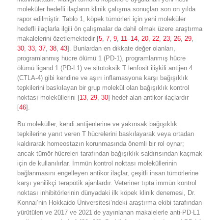
moleküler hedefli ilaçların klinik çalışma sonuçları son on yılda
rapor edilmiştir. Tablo 1, köpek tümörleri için yeni moleküler
hedefli ilaçlarla ilgili ön çalışmalar da dahil olmak üzere araştırma
makalelerini özetlemektedir [
5
,
7
,
9
,
11
–
14
,
20
,
22
,
23
,
26
,
29
,
30
,
33
,
37
,
38
,
43
]. Bunlardan en dikkate değer olanları,
programlanmış hücre ölümü 1 (PD-1), programlanmış hücre
ölümü ligand 1 (PD-L1) ve sitotoksik T lenfosit ilişkili antijen 4
(CTLA-4) gibi kendine ve aşırı inflamasyona karşı bağışıklık
tepkilerini baskılayan bir grup molekül olan bağışıklık kontrol
noktası moleküllerini [
13
,
29
,
30
] hedef alan antikor ilaçlardır
[
46
].
Bu moleküller, kendi antijenlerine ve yakınsak bağışıklık
tepkilerine yanıt veren T hücrelerini baskılayarak veya ortadan
kaldırarak homeostazın korunmasında önemli bir rol oynar;
ancak tümör hücreleri tarafından bağışıklık saldırısından kaçmak
için de kullanılırlar. İmmün kontrol noktası moleküllerinin
bağlanmasını engelleyen antikor ilaçlar, çeşitli insan tümörlerine
karşı yenilikçi terapötik ajanlardır. Veteriner tıpta immün kontrol
noktası inhibitörlerinin dünyadaki ilk köpek klinik denemesi, Dr.
Konnai’nin Hokkaido Üniversitesi’ndeki araştırma ekibi tarafından
yürütülen ve 2017 ve 2021’de yayınlanan makalelerle anti-PD-L1