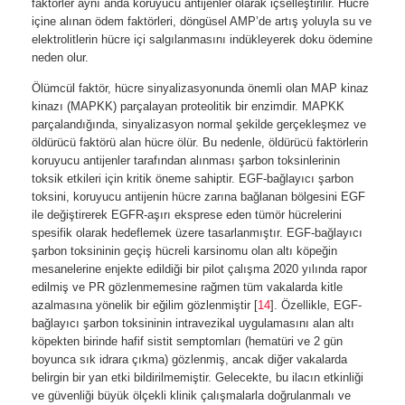
faktörler aynı anda koruyucu antijenler olarak içselleştirilir. Hücre
içine alınan ödem faktörleri, döngüsel AMP’de artış yoluyla su ve
elektrolitlerin hücre içi salgılanmasını indükleyerek doku ödemine
neden olur.
Ölümcül faktör, hücre sinyalizasyonunda önemli olan MAP kinaz
kinazı (MAPKK) parçalayan proteolitik bir enzimdir. MAPKK
parçalandığında, sinyalizasyon normal şekilde gerçekleşmez ve
öldürücü faktörü alan hücre ölür. Bu nedenle, öldürücü faktörlerin
koruyucu antijenler tarafından alınması şarbon toksinlerinin
toksik etkileri için kritik öneme sahiptir. EGF-bağlayıcı şarbon
toksini, koruyucu antijenin hücre zarına bağlanan bölgesini EGF
ile değiştirerek EGFR-aşırı eksprese eden tümör hücrelerini
spesifik olarak hedeflemek üzere tasarlanmıştır. EGF-bağlayıcı
şarbon toksininin geçiş hücreli karsinomu olan altı köpeğin
mesanelerine enjekte edildiği bir pilot çalışma 2020 yılında rapor
edilmiş ve PR gözlenmemesine rağmen tüm vakalarda kitle
azalmasına yönelik bir eğilim gözlenmiştir [
14
]. Özellikle, EGF-
bağlayıcı şarbon toksininin intravezikal uygulamasını alan altı
köpekten birinde hafif sistit semptomları (hematüri ve 2 gün
boyunca sık idrara çıkma) gözlenmiş, ancak diğer vakalarda
belirgin bir yan etki bildirilmemiştir. Gelecekte, bu ilacın etkinliği
ve güvenliği büyük ölçekli klinik çalışmalarla doğrulanmalı ve