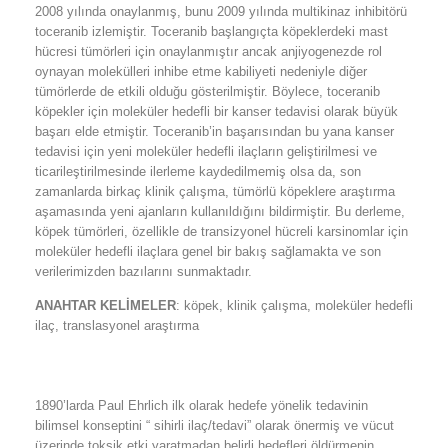
2008 yılında onaylanmış, bunu 2009 yılında multikinaz inhibitörü
toceranib izlemiştir. Toceranib başlangıçta köpeklerdeki mast
hücresi tümörleri için onaylanmıştır ancak anjiyogenezde rol
oynayan molekülleri inhibe etme kabiliyeti nedeniyle diğer
tümörlerde de etkili olduğu gösterilmiştir. Böylece, toceranib
köpekler için moleküler hedefli bir kanser tedavisi olarak büyük
başarı elde etmiştir. Toceranib’in başarısından bu yana kanser
tedavisi için yeni moleküler hedefli ilaçların geliştirilmesi ve
ticarileştirilmesinde ilerleme kaydedilmemiş olsa da, son
zamanlarda birkaç klinik çalışma, tümörlü köpeklere araştırma
aşamasında yeni ajanların kullanıldığını bildirmiştir. Bu derleme,
köpek tümörleri, özellikle de transizyonel hücreli karsinomlar için
moleküler hedefli ilaçlara genel bir bakış sağlamakta ve son
verilerimizden bazılarını sunmaktadır.
ANAHTAR KELİMELER
: köpek, klinik çalışma, moleküler hedefli
ilaç, translasyonel araştırma
1890’larda Paul Ehrlich ilk olarak hedefe yönelik tedavinin
bilimsel konseptini “ sihirli ilaç/tedavi” olarak önermiş ve vücut
üzerinde toksik etki yaratmadan belirli hedefleri öldürmenin