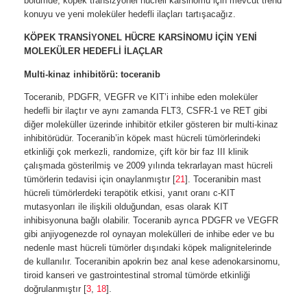
bölümde, köpek transizyonel hücreli karsinomu için mevcut trend
konuyu ve yeni moleküler hedefli ilaçları tartışacağız.
KÖPEK TRANSİYONEL HÜCRE KARSİNOMU İÇİN YENİ
MOLEKÜLER HEDEFLİ İLAÇLAR
Multi-kinaz inhibitörü: toceranib
Toceranib, PDGFR, VEGFR ve KIT’i inhibe eden moleküler
hedefli bir ilaçtır ve aynı zamanda FLT3, CSFR-1 ve RET gibi
diğer moleküller üzerinde inhibitör etkiler gösteren bir multi-kinaz
inhibitörüdür. Toceranib’in köpek mast hücreli tümörlerindeki
etkinliği çok merkezli, randomize, çift kör bir faz III klinik
çalışmada gösterilmiş ve 2009 yılında tekrarlayan mast hücreli
tümörlerin tedavisi için onaylanmıştır [
21
]. Toceranibin mast
hücreli tümörlerdeki terapötik etkisi, yanıt oranı c-KIT
mutasyonları ile ilişkili olduğundan, esas olarak KIT
inhibisyonuna bağlı olabilir. Toceranib ayrıca PDGFR ve VEGFR
gibi anjiyogenezde rol oynayan molekülleri de inhibe eder ve bu
nedenle mast hücreli tümörler dışındaki köpek malignitelerinde
de kullanılır. Toceranibin apokrin bez anal kese adenokarsinomu,
tiroid kanseri ve gastrointestinal stromal tümörde etkinliği
doğrulanmıştır [
3
,
18
].