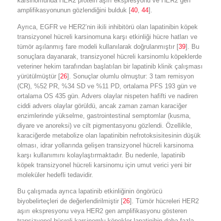
karsinomunda HER2 protein aşırı ekspresyonu ve HER2 gen
amplifikasyonunun gözlendiğini bulduk [
40
,
44
].
Ayrıca, EGFR ve HER2’nin ikili inhibitörü olan lapatinibin köpek
transizyonel hücreli karsinomuna karşı etkinliği hücre hatları ve
tümör aşılanmış fare modeli kullanılarak doğrulanmıştır [
39
]. Bu
sonuçlara dayanarak, transizyonel hücreli karsinomlu köpeklerde
veteriner hekim tarafından başlatılan bir lapatinib klinik çalışması
yürütülmüştür [
26
]. Sonuçlar olumlu olmuştur: 3 tam remisyon
(CR), %52 PR, %34 SD ve %11 PD, ortalama PFS 193 gün ve
ortalama OS 435 gün. Advers olaylar nispeten hafifti ve nadiren
ciddi advers olaylar görüldü, ancak zaman zaman karaciğer
enzimlerinde yükselme, gastrointestinal semptomlar (kusma,
diyare ve anoreksi) ve cilt pigmentasyonu gözlendi. Özellikle,
karaciğerde metabolize olan lapatinibin nefrotoksisitesinin düşük
olması, idrar yollarında gelişen transizyonel hücreli karsinoma
karşı kullanımını kolaylaştırmaktadır. Bu nedenle, lapatinib
köpek transizyonel hücreli karsinomu için umut verici yeni bir
moleküler hedefli tedavidir.
Bu çalışmada ayrıca lapatinib etkinliğinin öngörücü
biyobelirteçleri de değerlendirilmiştir [
26
]. Tümör hücreleri HER2
aşırı ekspresyonu veya HER2 gen amplifikasyonu gösteren
transizyonel hücreli karsinomlu köpekler lapatinibin daha fazla