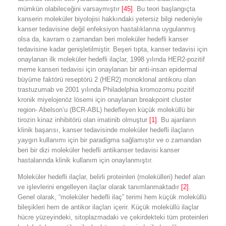
mümkün olabileceğini varsaymıştır
[45]
. Bu teori başlangıçta
kanserin moleküler biyolojisi hakkındaki yetersiz bilgi nedeniyle
kanser tedavisine değil enfeksiyon hastalıklarına uygulanmış
olsa da, kavram o zamandan beri moleküler hedefli kanser
tedavisine kadar genişletilmiştir. Beşeri tıpta, kanser tedavisi için
onaylanan ilk moleküler hedefli ilaçlar, 1998 yılında HER2-pozitif
meme kanseri tedavisi için onaylanan bir anti-insan epidermal
büyüme faktörü reseptörü 2 (HER2) monoklonal antikoru olan
trastuzumab ve 2001 yılında Philadelphia kromozomu pozitif
kronik miyelojenöz lösemi için onaylanan breakpoint cluster
region- Abelson’u (BCR-ABL) hedefleyen küçük moleküllü bir
tirozin kinaz inhibitörü olan imatinib olmuştur
[1]
. Bu ajanların
klinik başarısı, kanser tedavisinde moleküler hedefli ilaçların
yaygın kullanımı için bir paradigma sağlamıştır ve o zamandan
beri bir dizi moleküler hedefli antikanser tedavisi kanser
hastalarında klinik kullanım için onaylanmıştır.
Moleküler hedefli ilaçlar, belirli proteinleri (molekülleri) hedef alan
ve işlevlerini engelleyen ilaçlar olarak tanımlanmaktadır
[2]
.
Genel olarak, “moleküler hedefli ilaç” terimi hem küçük moleküllü
bileşikleri hem de antikor ilaçları içerir. Küçük moleküllü ilaçlar
hücre yüzeyindeki, sitoplazmadaki ve çekirdekteki tüm proteinleri