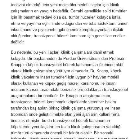
tedavisi olmadığı için yeni moleküler hedefli ilaçlar için klinik
çalışmaların en yaygın hedefidir. Cerrahi genellikle solid tümörler
için ilk basamak tedavi olsa da, tümör hücreleri kolayca istila
etme ve yayılma eğiliminde olduğundan ve total sistektomi üriner
inkontinans ve piyelonefrit gibi önemli komplikasyonlarla ilişkili
olduğundan, transizyonel hücreli karsinom için genellikle endike
değildir.
Bu nedenle, bu yeni ilaçları klinik çalışmalara dahil etmek
kolaydır. Bir başka neden de Perdue Üniversitesi’nden Profesör
Knapp’ın köpek transizyonel hücreli karsinomları üzerinde aktif
olarak klinik çalışmalar yürütüyor olmasıdır. Dr. Knapp, köpek
klinik vakalarını insan tümörleri için uygun bir hayvan modeli
olarak kullanan ve köpek geçiş hücreli karsinomu ile insan
mesane kanseri arasındaki benzerliklere odaklanan translasyonel
araştırmalarda bir öncüdür. Dr. Knapp’ın araştırma ekibi,
transizyonel hücreli karsinomlu köpeklerde veteriner hekim
tarafından başlatılan birkaç klinik çalışma yürütmüş ve insan
tıbbından önce geliştirilmekte olan yeni ajanların kullanımına
öncülük etmiştir; bu da transizyonel hücreli karsinomun
köpeklerde yeni ilaçların en fazla klinik çalışmasının yapıldığı
tümör türü olmasında önemli bir faktör olabilir. Bir sonraki