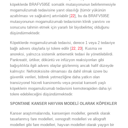
köpeklerde BRAFV595E somatik mutasyonunun belirlenmesiyle
mogamulizumab tedavisine yanıt olasılığı (tümör yükünün
azaltılması ve sağkalım) artırılabilir [
22
], bu da BRAFV595E
mutasyonunun mogamulizumab tedavisinin klinik yanıtını ve
sonucunu tahmin etmek için yararlı bir biyobelirteç olduğunu
düşündürmektedir.
Köpeklerde mogamulizumab tedavisi, derece 1 veya 2 tedaviye
bağlı advers olaylarla iyi tolere edilir [
22
,
23
]. Kusma ve
anoreksi, yalnızca sistemik antiemetik tedavi ile yönetilebilirdi.
Pankreatit, ürtiker, döküntü ve infüzyon reaksiyonları gibi
bağışıklıkla ilgili advers olaylar gözlenmiş ancak hafif düzeyde
kalmıştır. Nefrotoksisite olmaması da dahil olmak üzere bu
güvenlik verileri, böbrek yetmezliğine daha yatkın olan
transizyonel hücreli karsinomlu veya prostat kanserli yaşlı
köpeklerin mogamulizumab tedavisini kemoterapiden daha iyi
tolere edebileceğini düşündürmektedir.
SPONTANE KANSER HAYVAN MODELİ OLARAK KÖPEKLER
Kanser araştırmalarında, kanserojen modeller, genetik olarak
tasarlanmış fare modelleri, xenograft modelleri ve allograft
modelleri gibi fare modelleri, hayvan modelleri olarak yaygın bir