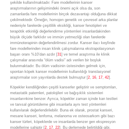
şekilde kullanılmaktadır. Fare modellerinin kanser
araştırmalarının gelişimindeki önemi açık olsa da, son
zamanlarda fare modellerinin birçok dezavantajı olduğuna dikkat
çekilmektedir. Örneğin, homojen genetik ve çevresel arka planlar
nedeniyle farelerde çeşitlilik eksikliği, kanser fenotipleri ve
terapötik etkinliği değerlendirme yöntemleri insanlardakinden
büyük ölçüde farklıdır ve immün yetmezliği olan farelerde
immünoterapinin değerlendirilmesi zordur. Kanser ilacı keşfinde
fare modellerinden insan klinik çalışmalarına ekstrapolasyonun
başarı oranı %10’dan azdır [
31
] ve temel araştırma ile klinik
çalışmalar arasında “ölüm vadisi” adı verilen bir boşluk
bulunmaktadır. Bu ölüm vadisinin üstesinden gelmek için,
spontan köpek kanser modellerinin kullanıldığı translasyonel
araştırmalar son yayınlarda destek bulmuştur [
2
,
16
,
17
,
42
].
Köpekler kendiliğinden çeşitli kanserler geliştirir ve semptomları,
metastatik paternleri, patolojileri ve bağışıklık sistemleri
insanlarınkine benzer. Ayrıca, köpekler zaman içinde kan testleri
ve tanısal görüntüleme gibi insanlarla aynı test yöntemleri
kullanılarak değerlendirilebilir. Buna ek olarak, prostat kanseri,
mesane kanseri, lenfoma, melanoma ve osteosarkom gibi bazı
kanser türleri, köpeklerde ve insanlarda benzer gen ekspresyon
modellerine sahiptir [
2
,
17
,
22
]. Bu derlemede belirtildiği gibi,