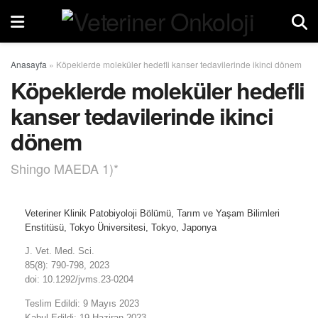
Anasayfa
»
Köpeklerde moleküler hedefli kanser tedavilerinde ikinci dönem
Köpeklerde moleküler hedefli
kanser tedavilerinde ikinci
dönem
Shingo MAEDA 1)*
Veteriner Klinik Patobiyoloji Bölümü, Tarım ve Yaşam Bilimleri
Enstitüsü, Tokyo Üniversitesi, Tokyo, Japonya
J. Vet. Med. Sci.
85(8): 790-798, 2023
doi: 10.1292/jvms.23-0204
Teslim Edildi: 9 Mayıs 2023
Kabul Edildi: 19 Haziran 2023