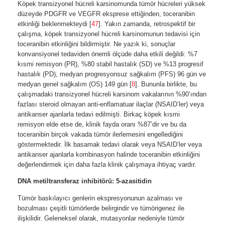
Köpek transizyonel hücreli karsinomunda tümör hücreleri yüksek
düzeyde PDGFR ve VEGFR eksprese ettiğinden, toceranibin
etkinliği beklenmekteydi [
47
]. Yakın zamanda, retrospektif bir
çalışma, köpek transizyonel hücreli karsinomunun tedavisi için
toceranibin etkinliğini bildirmiştir. Ne yazık ki, sonuçlar
konvansiyonel tedaviden önemli ölçüde daha etkili değildi: %7
kısmi remisyon (PR), %80 stabil hastalık (SD) ve %13 progresif
hastalık (PD), medyan progresyonsuz sağkalım (PFS) 96 gün ve
medyan genel sağkalım (OS) 149 gün [
8
]. Bununla birlikte, bu
çalışmadaki transizyonel hücreli karsinom vakalarının %90’ından
fazlası steroid olmayan anti-enflamatuar ilaçlar (NSAID’ler) veya
antikanser ajanlarla tedavi edilmişti. Birkaç köpek kısmi
remisyon elde etse de, klinik fayda oranı %87’dir ve bu da
toceranibin birçok vakada tümör ilerlemesini engellediğini
göstermektedir. İlk basamak tedavi olarak veya NSAID’ler veya
antikanser ajanlarla kombinasyon halinde toceranibin etkinliğini
değerlendirmek için daha fazla klinik çalışmaya ihtiyaç vardır.
DNA metiltransferaz inhibitörü: 5-azasitidin
Tümör baskılayıcı genlerin ekspresyonunun azalması ve
bozulması çeşitli tümörlerde belirgindir ve tümörigenez ile
ilişkilidir. Geleneksel olarak, mutasyonlar nedeniyle tümör