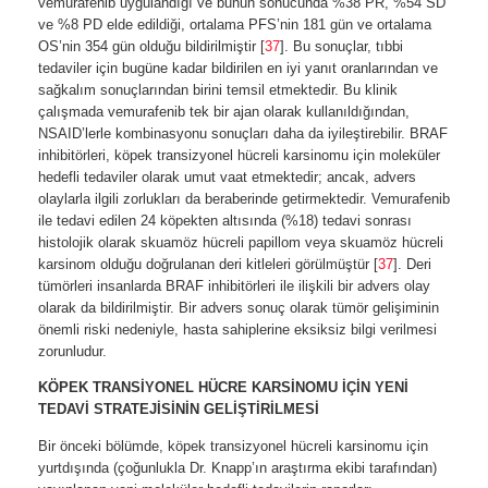
vemurafenib uygulandığı ve bunun sonucunda %38 PR, %54 SD
ve %8 PD elde edildiği, ortalama PFS’nin 181 gün ve ortalama
OS’nin 354 gün olduğu bildirilmiştir [
37
]. Bu sonuçlar, tıbbi
tedaviler için bugüne kadar bildirilen en iyi yanıt oranlarından ve
sağkalım sonuçlarından birini temsil etmektedir. Bu klinik
çalışmada vemurafenib tek bir ajan olarak kullanıldığından,
NSAID’lerle kombinasyonu sonuçları daha da iyileştirebilir. BRAF
inhibitörleri, köpek transizyonel hücreli karsinomu için moleküler
hedefli tedaviler olarak umut vaat etmektedir; ancak, advers
olaylarla ilgili zorlukları da beraberinde getirmektedir. Vemurafenib
ile tedavi edilen 24 köpekten altısında (%18) tedavi sonrası
histolojik olarak skuamöz hücreli papillom veya skuamöz hücreli
karsinom olduğu doğrulanan deri kitleleri görülmüştür [
37
]. Deri
tümörleri insanlarda BRAF inhibitörleri ile ilişkili bir advers olay
olarak da bildirilmiştir. Bir advers sonuç olarak tümör gelişiminin
önemli riski nedeniyle, hasta sahiplerine eksiksiz bilgi verilmesi
zorunludur.
KÖPEK TRANSİYONEL HÜCRE KARSİNOMU İÇİN YENİ
TEDAVİ STRATEJİSİNİN GELİŞTİRİLMESİ
Bir önceki bölümde, köpek transizyonel hücreli karsinomu için
yurtdışında (çoğunlukla Dr. Knapp’ın araştırma ekibi tarafından)