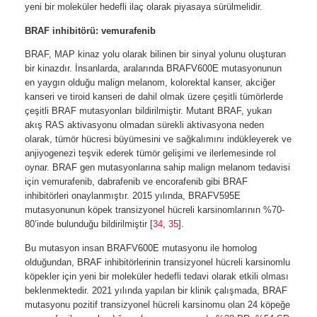
yeni bir moleküler hedefli ilaç olarak piyasaya sürülmelidir.
BRAF inhibitörü: vemurafenib
BRAF, MAP kinaz yolu olarak bilinen bir sinyal yolunu oluşturan
bir kinazdır. İnsanlarda, aralarında BRAFV600E mutasyonunun
en yaygın olduğu malign melanom, kolorektal kanser, akciğer
kanseri ve tiroid kanseri de dahil olmak üzere çeşitli tümörlerde
çeşitli BRAF mutasyonları bildirilmiştir. Mutant BRAF, yukarı
akış RAS aktivasyonu olmadan sürekli aktivasyona neden
olarak, tümör hücresi büyümesini ve sağkalımını indükleyerek ve
anjiyogenezi teşvik ederek tümör gelişimi ve ilerlemesinde rol
oynar. BRAF gen mutasyonlarına sahip malign melanom tedavisi
için vemurafenib, dabrafenib ve encorafenib gibi BRAF
inhibitörleri onaylanmıştır. 2015 yılında, BRAFV595E
mutasyonunun köpek transizyonel hücreli karsinomlarının %70-
80’inde bulunduğu bildirilmiştir [
34
,
35
].
Bu mutasyon insan BRAFV600E mutasyonu ile homolog
olduğundan, BRAF inhibitörlerinin transizyonel hücreli karsinomlu
köpekler için yeni bir moleküler hedefli tedavi olarak etkili olması
beklenmektedir. 2021 yılında yapılan bir klinik çalışmada, BRAF
mutasyonu pozitif transizyonel hücreli karsinomu olan 24 köpeğe