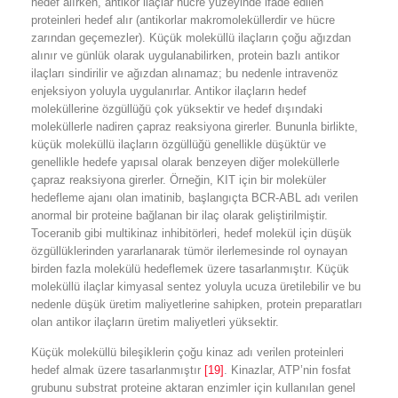
hedef alırken, antikor ilaçlar hücre yüzeyinde ifade edilen
proteinleri hedef alır (antikorlar makromoleküllerdir ve hücre
zarından geçemezler). Küçük moleküllü ilaçların çoğu ağızdan
alınır ve günlük olarak uygulanabilirken, protein bazlı antikor
ilaçları sindirilir ve ağızdan alınamaz; bu nedenle intravenöz
enjeksiyon yoluyla uygulanırlar. Antikor ilaçların hedef
moleküllerine özgüllüğü çok yüksektir ve hedef dışındaki
moleküllerle nadiren çapraz reaksiyona girerler. Bununla birlikte,
küçük moleküllü ilaçların özgüllüğü genellikle düşüktür ve
genellikle hedefe yapısal olarak benzeyen diğer moleküllerle
çapraz reaksiyona girerler. Örneğin, KIT için bir moleküler
hedefleme ajanı olan imatinib, başlangıçta BCR-ABL adı verilen
anormal bir proteine bağlanan bir ilaç olarak geliştirilmiştir.
Toceranib gibi multikinaz inhibitörleri, hedef molekül için düşük
özgüllüklerinden yararlanarak tümör ilerlemesinde rol oynayan
birden fazla molekülü hedeflemek üzere tasarlanmıştır. Küçük
moleküllü ilaçlar kimyasal sentez yoluyla ucuza üretilebilir ve bu
nedenle düşük üretim maliyetlerine sahipken, protein preparatları
olan antikor ilaçların üretim maliyetleri yüksektir.
Küçük moleküllü bileşiklerin çoğu kinaz adı verilen proteinleri
hedef almak üzere tasarlanmıştır
[19]
. Kinazlar, ATP’nin fosfat
grubunu substrat proteine aktaran enzimler için kullanılan genel