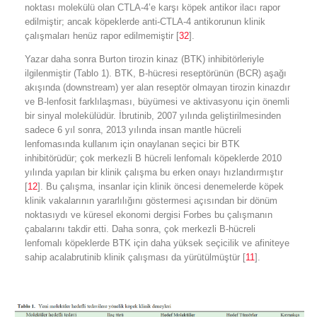
noktası molekülü olan CTLA-4’e karşı köpek antikor ilacı rapor
edilmiştir; ancak köpeklerde anti-CTLA-4 antikorunun klinik
çalışmaları henüz rapor edilmemiştir [
32
].
Yazar daha sonra Burton tirozin kinaz (BTK) inhibitörleriyle
ilgilenmiştir (Tablo 1). BTK, B-hücresi reseptörünün (BCR) aşağı
akışında (downstream) yer alan reseptör olmayan tirozin kinazdır
ve B-lenfosit farklılaşması, büyümesi ve aktivasyonu için önemli
bir sinyal molekülüdür. İbrutinib, 2007 yılında geliştirilmesinden
sadece 6 yıl sonra, 2013 yılında insan mantle hücreli
lenfomasında kullanım için onaylanan seçici bir BTK
inhibitörüdür; çok merkezli B hücreli lenfomalı köpeklerde 2010
yılında yapılan bir klinik çalışma bu erken onayı hızlandırmıştır
[
12
]. Bu çalışma, insanlar için klinik öncesi denemelerde köpek
klinik vakalarının yararlılığını göstermesi açısından bir dönüm
noktasıydı ve küresel ekonomi dergisi Forbes bu çalışmanın
çabalarını takdir etti. Daha sonra, çok merkezli B-hücreli
lenfomalı köpeklerde BTK için daha yüksek seçicilik ve afiniteye
sahip acalabrutinib klinik çalışması da yürütülmüştür [
11
].