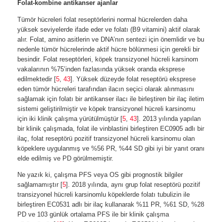
Folat-kombine antikanser ajanlar
Tümör hücreleri folat reseptörlerini normal hücrelerden daha
yüksek seviyelerde ifade eder ve folatı (B9 vitamini) aktif olarak
alır. Folat, amino asitlerin ve DNA’nın sentezi için önemlidir ve bu
nedenle tümör hücrelerinde aktif hücre bölünmesi için gerekli bir
besindir. Folat reseptörleri, köpek transizyonel hücreli karsinom
vakalarının %75’inden fazlasında yüksek oranda eksprese
edilmektedir [
5
,
43
]. Yüksek düzeyde folat reseptörü eksprese
eden tümör hücreleri tarafından ilacın seçici olarak alınmasını
sağlamak için folatı bir antikanser ilacı ile birleştiren bir ilaç iletim
sistemi geliştirilmiştir ve köpek transizyonel hücreli karsinomu
için iki klinik çalışma yürütülmüştür [
5
,
43
]. 2013 yılında yapılan
bir klinik çalışmada, folat ile vinblastini birleştiren EC0905 adlı bir
ilaç, folat reseptörü pozitif transizyonel hücreli karsinomu olan
köpeklere uygulanmış ve %56 PR, %44 SD gibi iyi bir yanıt oranı
elde edilmiş ve PD görülmemiştir.
Ne yazık ki, çalışma PFS veya OS gibi prognostik bilgiler
sağlamamıştır [
5
]. 2018 yılında, aynı grup folat reseptörü pozitif
transizyonel hücreli karsinomlu köpeklerde folatı tubulizin ile
birleştiren EC0531 adlı bir ilaç kullanarak %11 PR, %61 SD, %28
PD ve 103 günlük ortalama PFS ile bir klinik çalışma