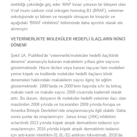
üretildiği çekirdeğe göç eder. MAP kinaz yolunun bir bileşeni olan
V-raf murin sarkom viral onkogen homolog B1 (BRAF), veteriner
onkolojisinde iyi bilinen ve reseptör olmayan bir kinazdır ve
aşağıdaki “BRAF inhibitörü” bölümünde daha ayrıntılı olarak ele
alınmıştır.
VETERİNERLİKTE MOLEKÜLER HEDEFLİ İLAÇLARIN İKİNCİ
DÖNEMİ
Şekil 1A, PubMed’de “veterinerlik/moleküler hedefli ilaç/klinik
deneme” aramasıyla bulunan makalelerin yıllara göre sayısını
göstermektedir. Hücre dizileri veya kanser taşıyan fare modelleri
yerine köpek ve kedilerde moleküler hedefli ilaçların klinik
denemeleri hakkındaki makalelerin sayısı ilginç bir eğilim
göstermektedir: 1990’larda ve 2000’lerin başında sıfır ila birkaç
makale vardı ve makale sayısı 2009 civarında kademeli olarak
arttı. Bu durum, dünyanın ilk moleküler hedefli veteriner ilacı olan
masitinibin 2008 yılında ve toceranibin 2009 yılında Avrupa ve
Amerika Birleşik Devletleri’nde onaylanmasıyla ilgili olabilir. Daha
sonra şunlar da onaylanmıştır: Janus kinaz (JAK) inhibitörü
oclacitinib 2013 yılında köpek atopik dermatitinin tedavisi için
onaylanmıştır, 2016 yılında köpek atopik dermatitinin tedavisi
için anti-kanin interlökin-31 (IL-31) antikoru lokivetmab,
2016’da