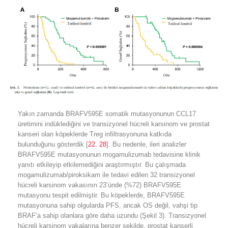
Yakın zamanda BRAFV595E somatik mutasyonunun CCL17
üretimini indüklediğini ve transizyonel hücreli karsinom ve prostat
kanseri olan köpeklerde Treg infiltrasyonuna katkıda
bulunduğunu gösterdik [
22
,
28
]. Bu nedenle, ileri analizler
BRAFV595E mutasyonunun mogamulizumab tedavisine klinik
yanıtı etkileyip etkilemediğini araştırmıştır. Bu çalışmada
mogamulizumab/piroksikam ile tedavi edilen 32 transizyonel
hücreli karsinom vakasının 23’ünde (%72) BRAFV595E
mutasyonu tespit edilmiştir. Bu köpeklerde, BRAFV595E
mutasyonuna sahip olgularda PFS, ancak OS değil, vahşi tip
BRAF’a sahip olanlara göre daha uzundu (Şekil 3). Transizyonel
hücreli karsinom vakalarına benzer şekilde, prostat kanserli