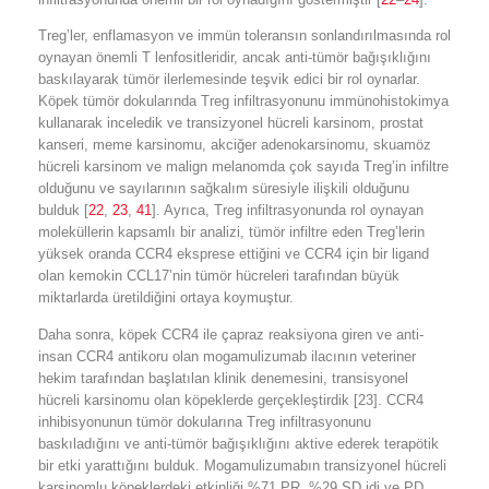
Treg’ler, enflamasyon ve immün toleransın sonlandırılmasında rol
oynayan önemli T lenfositleridir, ancak anti-tümör bağışıklığını
baskılayarak tümör ilerlemesinde teşvik edici bir rol oynarlar.
Köpek tümör dokularında Treg infiltrasyonunu immünohistokimya
kullanarak inceledik ve transizyonel hücreli karsinom, prostat
kanseri, meme karsinomu, akciğer adenokarsinomu, skuamöz
hücreli karsinom ve malign melanomda çok sayıda Treg’in infiltre
olduğunu ve sayılarının sağkalım süresiyle ilişkili olduğunu
bulduk [
22
,
23
,
41
]. Ayrıca, Treg infiltrasyonunda rol oynayan
moleküllerin kapsamlı bir analizi, tümör infiltre eden Treg’lerin
yüksek oranda CCR4 eksprese ettiğini ve CCR4 için bir ligand
olan kemokin CCL17’nin tümör hücreleri tarafından büyük
miktarlarda üretildiğini ortaya koymuştur.
Daha sonra, köpek CCR4 ile çapraz reaksiyona giren ve anti-
insan CCR4 antikoru olan mogamulizumab ilacının veteriner
hekim tarafından başlatılan klinik denemesini, transisyonel
hücreli karsinomu olan köpeklerde gerçekleştirdik [23]. CCR4
inhibisyonunun tümör dokularına Treg infiltrasyonunu
baskıladığını ve anti-tümör bağışıklığını aktive ederek terapötik
bir etki yarattığını bulduk. Mogamulizumabın transizyonel hücreli
karsinomlu köpeklerdeki etkinliği %71 PR, %29 SD idi ve PD