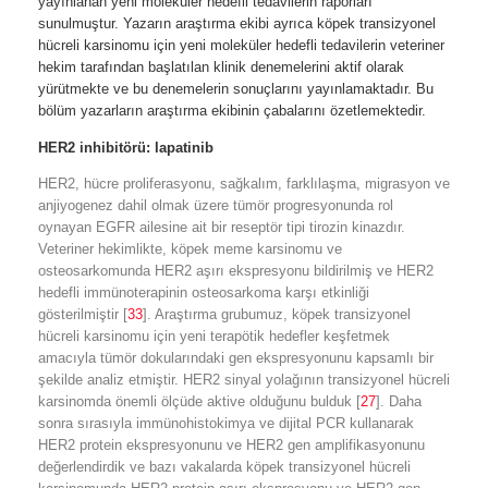
yayınlanan yeni moleküler hedefli tedavilerin raporları
sunulmuştur. Yazarın araştırma ekibi ayrıca köpek transizyonel
hücreli karsinomu için yeni moleküler hedefli tedavilerin veteriner
hekim tarafından başlatılan klinik denemelerini aktif olarak
yürütmekte ve bu denemelerin sonuçlarını yayınlamaktadır. Bu
bölüm yazarların araştırma ekibinin çabalarını özetlemektedir.
HER2 inhibitörü: lapatinib
HER2, hücre proliferasyonu, sağkalım, farklılaşma, migrasyon ve
anjiyogenez dahil olmak üzere tümör progresyonunda rol
oynayan EGFR ailesine ait bir reseptör tipi tirozin kinazdır.
Veteriner hekimlikte, köpek meme karsinomu ve
osteosarkomunda HER2 aşırı ekspresyonu bildirilmiş ve HER2
hedefli immünoterapinin osteosarkoma karşı etkinliği
gösterilmiştir [
33
]. Araştırma grubumuz, köpek transizyonel
hücreli karsinomu için yeni terapötik hedefler keşfetmek
amacıyla tümör dokularındaki gen ekspresyonunu kapsamlı bir
şekilde analiz etmiştir. HER2 sinyal yolağının transizyonel hücreli
karsinomda önemli ölçüde aktive olduğunu bulduk [
27
]. Daha
sonra sırasıyla immünohistokimya ve dijital PCR kullanarak
HER2 protein ekspresyonunu ve HER2 gen amplifikasyonunu
değerlendirdik ve bazı vakalarda köpek transizyonel hücreli