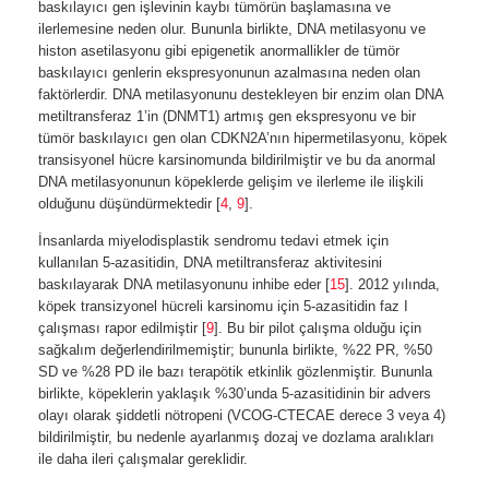
baskılayıcı gen işlevinin kaybı tümörün başlamasına ve
ilerlemesine neden olur. Bununla birlikte, DNA metilasyonu ve
histon asetilasyonu gibi epigenetik anormallikler de tümör
baskılayıcı genlerin ekspresyonunun azalmasına neden olan
faktörlerdir. DNA metilasyonunu destekleyen bir enzim olan DNA
metiltransferaz 1’in (DNMT1) artmış gen ekspresyonu ve bir
tümör baskılayıcı gen olan CDKN2A’nın hipermetilasyonu, köpek
transisyonel hücre karsinomunda bildirilmiştir ve bu da anormal
DNA metilasyonunun köpeklerde gelişim ve ilerleme ile ilişkili
olduğunu düşündürmektedir [
4
,
9
].
İnsanlarda miyelodisplastik sendromu tedavi etmek için
kullanılan 5-azasitidin, DNA metiltransferaz aktivitesini
baskılayarak DNA metilasyonunu inhibe eder [
15
]. 2012 yılında,
köpek transizyonel hücreli karsinomu için 5-azasitidin faz I
çalışması rapor edilmiştir [
9
]. Bu bir pilot çalışma olduğu için
sağkalım değerlendirilmemiştir; bununla birlikte, %22 PR, %50
SD ve %28 PD ile bazı terapötik etkinlik gözlenmiştir. Bununla
birlikte, köpeklerin yaklaşık %30’unda 5-azasitidinin bir advers
olayı olarak şiddetli nötropeni (VCOG-CTECAE derece 3 veya 4)
bildirilmiştir, bu nedenle ayarlanmış dozaj ve dozlama aralıkları
ile daha ileri çalışmalar gereklidir.