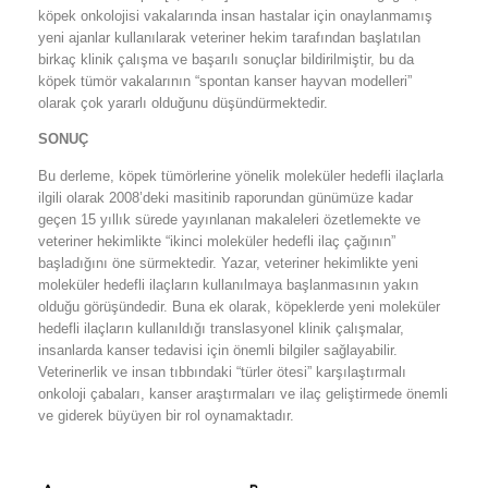
köpek onkolojisi vakalarında insan hastalar için onaylanmamış
yeni ajanlar kullanılarak veteriner hekim tarafından başlatılan
birkaç klinik çalışma ve başarılı sonuçlar bildirilmiştir, bu da
köpek tümör vakalarının “spontan kanser hayvan modelleri”
olarak çok yararlı olduğunu düşündürmektedir.
SONUÇ
Bu derleme, köpek tümörlerine yönelik moleküler hedefli ilaçlarla
ilgili olarak 2008’deki masitinib raporundan günümüze kadar
geçen 15 yıllık sürede yayınlanan makaleleri özetlemekte ve
veteriner hekimlikte “ikinci moleküler hedefli ilaç çağının”
başladığını öne sürmektedir. Yazar, veteriner hekimlikte yeni
moleküler hedefli ilaçların kullanılmaya başlanmasının yakın
olduğu görüşündedir. Buna ek olarak, köpeklerde yeni moleküler
hedefli ilaçların kullanıldığı translasyonel klinik çalışmalar,
insanlarda kanser tedavisi için önemli bilgiler sağlayabilir.
Veterinerlik ve insan tıbbındaki “türler ötesi” karşılaştırmalı
onkoloji çabaları, kanser araştırmaları ve ilaç geliştirmede önemli
ve giderek büyüyen bir rol oynamaktadır.