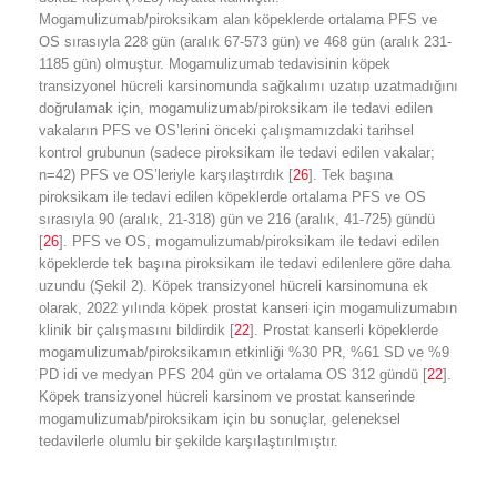
Mogamulizumab/piroksikam alan köpeklerde ortalama PFS ve
OS sırasıyla 228 gün (aralık 67-573 gün) ve 468 gün (aralık 231-
1185 gün) olmuştur. Mogamulizumab tedavisinin köpek
transizyonel hücreli karsinomunda sağkalımı uzatıp uzatmadığını
doğrulamak için, mogamulizumab/piroksikam ile tedavi edilen
vakaların PFS ve OS’lerini önceki çalışmamızdaki tarihsel
kontrol grubunun (sadece piroksikam ile tedavi edilen vakalar;
n=42) PFS ve OS’leriyle karşılaştırdık [
26
]. Tek başına
piroksikam ile tedavi edilen köpeklerde ortalama PFS ve OS
sırasıyla 90 (aralık, 21-318) gün ve 216 (aralık, 41-725) gündü
[
26
]. PFS ve OS, mogamulizumab/piroksikam ile tedavi edilen
köpeklerde tek başına piroksikam ile tedavi edilenlere göre daha
uzundu (Şekil 2). Köpek transizyonel hücreli karsinomuna ek
olarak, 2022 yılında köpek prostat kanseri için mogamulizumabın
klinik bir çalışmasını bildirdik [
22
]. Prostat kanserli köpeklerde
mogamulizumab/piroksikamın etkinliği %30 PR, %61 SD ve %9
PD idi ve medyan PFS 204 gün ve ortalama OS 312 gündü [
22
].
Köpek transizyonel hücreli karsinom ve prostat kanserinde
mogamulizumab/piroksikam için bu sonuçlar, geleneksel
tedavilerle olumlu bir şekilde karşılaştırılmıştır.