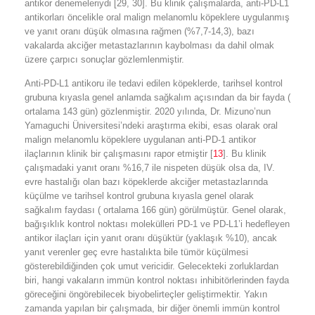
antikor denemeleriydi [29, 30]. Bu klinik çalışmalarda, anti-PD-L1
antikorları öncelikle oral malign melanomlu köpeklere uygulanmış
ve yanıt oranı düşük olmasına rağmen (%7,7-14,3), bazı
vakalarda akciğer metastazlarının kaybolması da dahil olmak
üzere çarpıcı sonuçlar gözlemlenmiştir.
Anti-PD-L1 antikoru ile tedavi edilen köpeklerde, tarihsel kontrol
grubuna kıyasla genel anlamda sağkalım açısından da bir fayda (
ortalama 143 gün) gözlenmiştir. 2020 yılında, Dr. Mizuno’nun
Yamaguchi Üniversitesi’ndeki araştırma ekibi, esas olarak oral
malign melanomlu köpeklere uygulanan anti-PD-1 antikor
ilaçlarının klinik bir çalışmasını rapor etmiştir [
13
]. Bu klinik
çalışmadaki yanıt oranı %16,7 ile nispeten düşük olsa da, IV.
evre hastalığı olan bazı köpeklerde akciğer metastazlarında
küçülme ve tarihsel kontrol grubuna kıyasla genel olarak
sağkalım faydası ( ortalama 166 gün) görülmüştür. Genel olarak,
bağışıklık kontrol noktası molekülleri PD-1 ve PD-L1’i hedefleyen
antikor ilaçları için yanıt oranı düşüktür (yaklaşık %10), ancak
yanıt verenler geç evre hastalıkta bile tümör küçülmesi
gösterebildiğinden çok umut vericidir. Gelecekteki zorluklardan
biri, hangi vakaların immün kontrol noktası inhibitörlerinden fayda
göreceğini öngörebilecek biyobelirteçler geliştirmektir. Yakın
zamanda yapılan bir çalışmada, bir diğer önemli immün kontrol