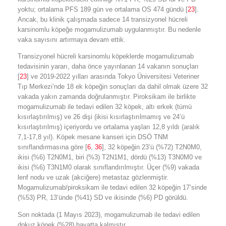
yoktu; ortalama PFS 189 gün ve ortalama OS 474 gündü [
23
].
Ancak, bu klinik çalışmada sadece 14 transizyonel hücreli
karsinomlu köpeğe mogamulizumab uygulanmıştır. Bu nedenle
vaka sayısını artırmaya devam ettik.
Transizyonel hücreli karsinomlu köpeklerde mogamulizumab
tedavisinin yararı, daha önce yayınlanan 14 vakanın sonuçları
[
23
] ve 2019-2022 yılları arasında Tokyo Üniversitesi Veteriner
Tıp Merkezi’nde 18 ek köpeğin sonuçları da dahil olmak üzere 32
vakada yakın zamanda doğrulanmıştır. Piroksikam ile birlikte
mogamulizumab ile tedavi edilen 32 köpek, altı erkek (tümü
kısırlaştırılmış) ve 26 dişi (ikisi kısırlaştırılmamış ve 24’ü
kısırlaştırılmış) içeriyordu ve ortalama yaşları 12,8 yıldı (aralık
7,1-17,8 yıl). Köpek mesane kanseri için DSÖ TNM
sınıflandırmasına göre [
6
,
36
], 32 köpeğin 23’ü (%72) T2N0M0,
ikisi (%6) T2N0M1, biri (%3) T2N1M1, dördü (%13) T3N0M0 ve
ikisi (%6) T3N1M0 olarak sınıflandırılmıştır. Üçer (%9) vakada
lenf nodu ve uzak (akciğere) metastaz gözlenmiştir.
Mogamulizumab/piroksikam ile tedavi edilen 32 köpeğin 17’sinde
(%53) PR, 13’ünde (%41) SD ve ikisinde (%6) PD görüldü.
Son noktada (1 Mayıs 2023), mogamulizumab ile tedavi edilen
dokuz köpek (%28) hayatta kalmıştır.