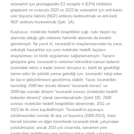
osteoartrit için prostaglandin E2 reseptör 4 (EP4) inhibitörü
grapiprant ve sırasıyla 2020 ve 2022’de osteoartrit için anti-kanin
sinir büyüme faktörü (NGF) antikoru bedinvetmab ve anti-kedi
NGF antikoru frunevetmab (Şek. 1A).
Kuşkusuz, moleküler hedefli terapötikler çağı, tıpkı beşeri tıp
alanında olduğu gibi veteriner hekimlik alanında da kendini
göstermiştir. Ne yazık ki, toceranib’in onaylanmasından bu yana
onkolojik hastalıklar için yeni moleküler hedefli ilaçların
onaylanması ve klinik uygulaması sağlanamamıştır. Yazarın
görüşüne göre, toceranib’in veteriner hekimlikte kanser tedavisi
üzerindeki etkisi o kadar önemli olmuştur ki, belirli bir gerekliliği
tatmin edici bir şekilde yerine getirdiği için, toceranib’i takip eden
bir ilacın geliştirilmesini geciktirmiş olabilir. Yazar, toceranibin
tanıtıldığı 2008’den önceki dönemi “toceranib öncesi” ve
2009’dan sonraki dönemi “toceranib sonrası (moleküler hedefli
tedaviler dönemi)” olarak tanımlamaktadır (Şekil 1B). 2009
sonrası moleküler hedefli terapötikler döneminde, 2011 ve
2021’de iki zirve kaydedilmiştir. Toceranib’in piyasaya
sürülmesinden sonraki ilk beş yıl boyunca (2009-2013), mast
hücreli tümörler ve diğer tümörlerde toceranib klinik çalışmaları
yürütülmüştür; ancak 2015 yılı civarında, tamamen yeni
molekülleri hedefleyen yeni ajanların birkaç klinik çalışması