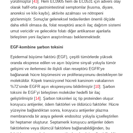
yürütmüştür [
43
]. Hem EC0905 hem de EC0531 için advers olay
olarak hafif-orta gastrointestinal semptomlar (kusma, diyare,
anoreksi ve kilo kaybı), aktivite azalması ve nötropeni
gözlenmiştir. Sonuçlar geleneksel tedavilerden önemli ölçüde
daha etkili olmasa da, folat reseptörü aracılı ilaç dağıtım sistemi
umut vericidir ve gelecekte folatı diğer antikanser ajanlarla
birleştiren yeni ilaçların araştırılması beklenmektedir.
EGF-kombine şarbon toksini
Epidermal büyüme faktörü (EGF), çeşitli tümörlerde yüksek
oranda eksprese edilen ve aşırı büyüme sinyali yoluyla tümör
gelişimi ve ilerlemesi ile ilişkili olan reseptörü EGFR’ye
bağlanarak hücre büyümesini ve proliferasyonunu destekleyen bir
moleküldür. Köpek transizyonel hücreli karsinom vakalarının
%72’sinde EGFR aşırı ekspresyonu bildirilmiştir [
10
]. Şarbon
toksini ile EGF’yi birleştiren moleküler hedefli bir ilaç
geliştirilmiştir [
14
]. Şarbon toksinleri üç tip proteinden oluşur:
koruyucu antijenler, ödem faktörleri ve öldürücü faktörler. Hücre
yüzeyine bağlandıktan sonra, koruyucu antijenler plazma
membranında bir araya gelerek endositoz yoluyla içselleştirilen
bir heptamer oluşturur. Septamerik koruyucu antijenler ödem
faktörlerine veya ölümcül faktörlere bağlanabildiğinden, bu