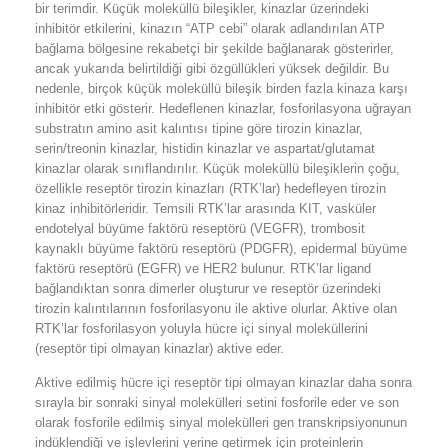
bir terimdir. Küçük moleküllü bileşikler, kinazlar üzerindeki
inhibitör etkilerini, kinazın “ATP cebi” olarak adlandırılan ATP
bağlama bölgesine rekabetçi bir şekilde bağlanarak gösterirler,
ancak yukarıda belirtildiği gibi özgüllükleri yüksek değildir. Bu
nedenle, birçok küçük moleküllü bileşik birden fazla kinaza karşı
inhibitör etki gösterir. Hedeflenen kinazlar, fosforilasyona uğrayan
substratın amino asit kalıntısı tipine göre tirozin kinazlar,
serin/treonin kinazlar, histidin kinazlar ve aspartat/glutamat
kinazlar olarak sınıflandırılır. Küçük moleküllü bileşiklerin çoğu,
özellikle reseptör tirozin kinazları (RTK’lar) hedefleyen tirozin
kinaz inhibitörleridir. Temsili RTK’lar arasında KIT, vasküler
endotelyal büyüme faktörü reseptörü (VEGFR), trombosit
kaynaklı büyüme faktörü reseptörü (PDGFR), epidermal büyüme
faktörü reseptörü (EGFR) ve HER2 bulunur. RTK’lar ligand
bağlandıktan sonra dimerler oluşturur ve reseptör üzerindeki
tirozin kalıntılarının fosforilasyonu ile aktive olurlar. Aktive olan
RTK’lar fosforilasyon yoluyla hücre içi sinyal moleküllerini
(reseptör tipi olmayan kinazlar) aktive eder.
Aktive edilmiş hücre içi reseptör tipi olmayan kinazlar daha sonra
sırayla bir sonraki sinyal molekülleri setini fosforile eder ve son
olarak fosforile edilmiş sinyal molekülleri gen transkripsiyonunun
indüklendiği ve işlevlerini yerine getirmek için proteinlerin