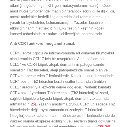
etkinliğini göstermiştir. KIT gen mutasyonlarının varlığı, köpek
mast hücre tümörlerinde imatinibin terapötik etkinliği ile ilişkilidir,
ancak moleküler hedefli ilaçların etkinliğini tahmin etmek için
yararlı bir biyobelirteç bulunamamıştır. Yazarlar, lapatinibin
etkinliğini tahmin etmek için HER2 testinin keşfinin köpek
kanseri tedavisinde bir atılım olabileceğine inanmaktadır.
Anti-CCR4 antikoru: mogamulizumab
CCR4, lenfosit göçü ve infiltrasyonunda rol oynayan bir molekül
olan kemokin CCL17 için bir reseptördür. Alerji bağlamında,
CCL17 ve CCR4 köpek atopik dermatitinin patogenezinde
önemlidir. Th2 hücreleri, alerji patogenezinde önemli olan ve
CCR4 eksprese eden T-lenfositlerdir. Köpek atopik dermatitinde,
CCR4-pozitif Th2 hücreleri keratinositler tarafından üretilen
CCL17 aracılığıyla lezyonlu deriye göç eder. Periferik kandaki
CCR4-pozitif yardımcı T hücrelerinin (Th2 hücreleri) yüzdesi,
sağlıklı köpeklere kıyasla köpek atopik dermatit vakalarında
artmaktadır [
25
]. Yazarın araştırma grubu, CCR4’ün sadece Th2
hücrelerinde değil, aynı zamanda düzenleyici T hücreleri
(Treg’ler) olarak adlandırılan immünosupresif T-lenfositlerinde de
yüksek oranda eksprese edildiğini ve Treg’lerin tümör dokularına
infiltrasyonunda önemli bir rol oynadığını göstermiştir [
22
–
24
].