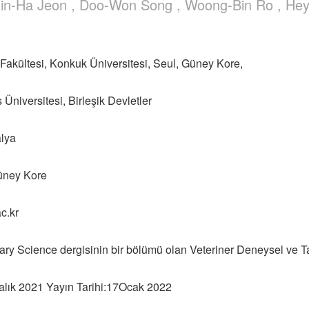
Jin-Ha Jeon , Doo-Won Song , Woong-Bin Ro , He
r Fakültesi, Konkuk Üniversitesi, Seul, Güney Kore,
̈niversitesi, Birleşik Devletler
alya
üney Kore
c.kr
ry Science dergisinin bir bölümü olan Veteriner Deneysel ve Tanı
alık 2021 Yayın Tarihi:17Ocak 2022