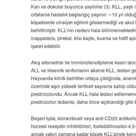
Kan ve dokular boyunca yayılırlar (3). KLL, yaşlı in
ortalama hastalık başlangıç yaşının ∼10 yıl oldug
köpeklerde cinsiyet eğilimi göstermediği ve akut
belirtilmiştir. KLL’nin nedeni hala bilinmemektedir, 
inappetans, pireksi, kilo kaybı, kusma ve hafif sp
işaret edebilir.
Akış sitometrisi ile immünofenotipleme kesin tanıya
ALL ve lösemik lenfomanın aksine KLL, tedavi ger
Hayvanda klinik belirtiler ortaya çıktığında, a
üzerinde aşırı yüksek lenfosit sayısına sahip old
prednizolondu. Ancak KLL hala tedavi edilememektedi
prednizolon tedavisi, daha önce açıklandığı gibi 
Beşeri tıpta, klorambusil veya anti-CD20 antikorlar
hücresi reseptör inhibitörleri, fosfatidilinositol
ancak yakın zamana kadar köpek KLL’sinde kemoi