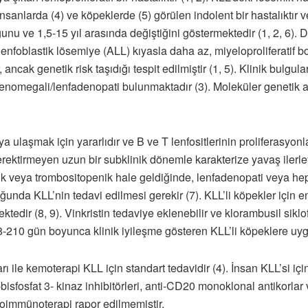
sanlarda (4) ve köpeklerde (5) görülen indolent bir hastalıktır ve
̆unu ve 1,5-15 yıl arasında değiştiğini göstermektedir (1, 2, 6)
 lenfoblastik lösemiye (ALL) kıyasla daha az, miyeloproliferatif boz
ancak genetik risk taşıdığı tespit edilmiştir (1, 5). Klinik bulgula
lenomegali/lenfadenopati bulunmaktadır (3). Moleküler genetik an
 ulaşmak için yararlıdır ve B ve T lenfositlerinin proliferasyonlar
ektirmeyen uzun bir subklinik dönemle karakterize yavaş ilerley
nemik veya trombositopenik hale geldiğinde, lenfadenopati veya
uğunda KLL’nin tedavi edilmesi gerekir (7). KLL’li köpekler için 
r (8, 9). Vinkristin tedaviye eklenebilir ve klorambusil siklofosf
8-210 gün boyunca klinik iyileşme gösteren KLL’li köpeklere uyg
ı ile kemoterapi KLL için standart tedavidir (4). İnsan KLL’si iç
-4,5-bisfosfat 3- kinaz inhibitörleri, anti-CD20 monoklonal antikorl
mmünoterapi rapor edilmemiştir.