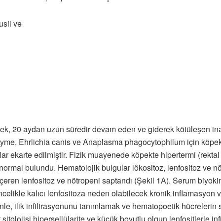
usil ve
öpek, 20 aydan uzun süredir devam eden ve giderek kötüleşen in
, Lyme, Ehrlichia canis ve Anaplasma phagocytophilum için ko
onlar ekarte edilmiştir. Fizik muayenede köpekte hipertermi (rektal 
ormal bulundu. Hematolojik bulgular lökositoz, lenfositoz ve nötr
 içeren lenfositoz ve nötropeni saptandı (Şekil 1A). Serum biyo
ncelikle kalıcı lenfositoza neden olabilecek kronik inflamasyon ve
enle, ilik infiltrasyonunu tanımlamak ve hematopoetik hücrelerin sit
sitolojisi hipersellülarite ve küçük boyutlu olgun lenfositlerle inf