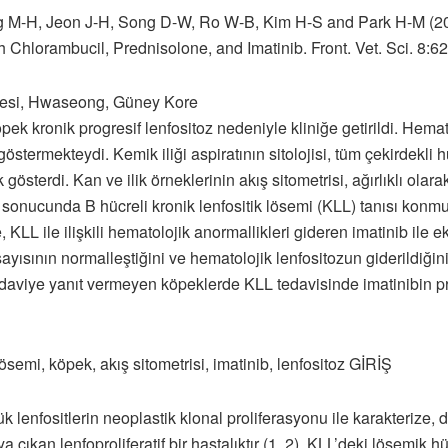
ng M-H, Jeon J-H, Song D-W, Ro W-B, Kim H-S and Park H-M (2
Chlorambucil, Prednisolone, and Imatinib. Front. Vet. Sci. 8:6
itesi, Hwaseong, Güney Kore
köpek kronik progresif lenfositoz nedeniyle kliniğe getirildi. Hema
göstermekteydi. Kemik iliği aspiratının sitolojisi, tüm çekirdekli 
lük gösterdi. Kan ve ilik örneklerinin akış sitometrisi, ağırlıklı
iz sonucunda B hücreli kronik lenfositik lösemi (KLL) tanısı konm
 KLL ile ilişkili hematolojik anormallikleri gideren imatinib ile ek t
ısının normalleştiğini ve hematolojik lenfositozun giderildiğini 
 tedaviye yanıt vermeyen köpeklerde KLL tedavisinde imatinibin 
semi, köpek, akış sitometrisi, imatinib, lenfositoz GİRİŞ
çük lenfositlerin neoplastik klonal proliferasyonu ile karakterize
ya çıkan lenfoproliferatif bir hastalıktır (1, 2). KLL’deki lösemik 