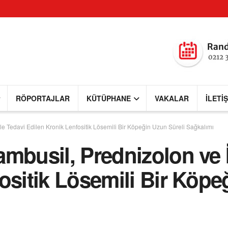
RÖPORTAJLAR
KÜTÜPHANE
VAKALAR
İLETI
le Tedavi Edilen Kronik Lenfositik Lösemili Bir Köpeğin Uzun Süreli Sağkalımı
mbusil, Prednizolon ve İ
ositik Lösemili Bir Köpe