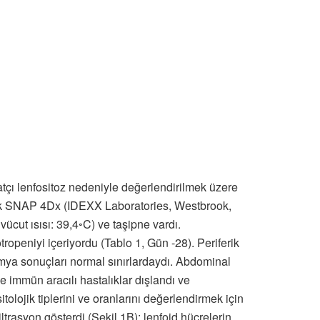
atçı lenfositoz nedeniyle değerlendirilmek üzere
̈pek SNAP 4Dx (IDEXX Laboratories, Westbrook,
vücut ısısı: 39,4◦C) ve taşipne vardı.
openiyi içeriyordu (Tablo 1, Gün -28). Periferik
kimya sonuçları normal sınırlardaydı. Abdominal
 immün aracılı hastalıklar dışlandı ve
olojik tiplerini ve oranlarını değerlendirmek için
iltrasyon gösterdi (Şekil 1B); lenfoid hücrelerin