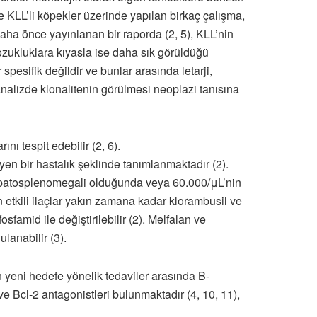
 KLL’li köpekler üzerinde yapılan birkaç çalışma,
. Daha önce yayınlanan bir raporda (2, 5), KLL’nin
ukluklara kıyasla ise daha sık görüldüğü
r spesifik değildir ve bunlar arasında letarji,
alizde klonalitenin görülmesi neoplazi tanısına
ını tespit edebilir (2, 6).
en bir hastalık şeklinde tanımlanmaktadır (2).
 hepatosplenomegali olduğunda veya 60.000/μL’nin
en etkili ilaçlar yakın zamana kadar klorambusil ve
amid ile değiştirilebilir (2). Melfalan ve
ulanabilir (3).
in yeni hedefe yönelik tedaviler arasında B-
ar ve Bcl-2 antagonistleri bulunmaktadır (4, 10, 11),