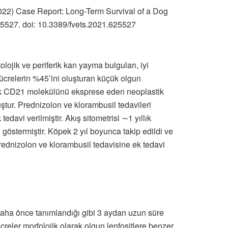
022) Case Report: Long-Term Survival of a Dog
25527. doi: 10.3389/fvets.2021.625527
tolojik ve periferik kan yayma bulguları, iyi
hücrelerin %45’ini oluşturan küçük olgun
 olarak CD21 molekülünü eksprese eden neoplastik
uştur. Prednizolon ve klorambusil tedavileri
edavi verilmiştir. Akış sitometrisi ∼1 yıllık
göstermiştir. Köpek 2 yıl boyunca takip edildi ve
prednizolon ve klorambusil tedavisine ek tedavi
, daha önce tanımlandığı gibi 3 aydan uzun süre
hücreler morfolojik olarak olgun lenfositlere benzer.