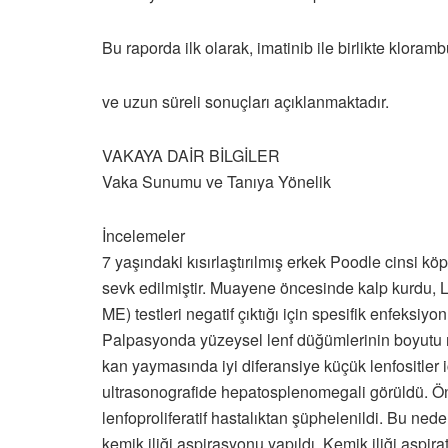
Bu raporda ilk olarak, imatinib ile birlikte kloramb
ve uzun süreli sonuçları açıklanmaktadır.
VAKAYA DAİR BİLGİLER
Vaka Sunumu ve Tanıya Yönelik
İncelemeler
7 yaşındaki kısırlaştırılmış erkek Poodle cinsi k
sevk edilmiştir. Muayene öncesinde kalp kurdu
ME) testleri negatif çıktığı için spesifik enfeksiy
Palpasyonda yüzeysel lenf düğümlerinin boyutu n
kan yaymasında iyi diferansiye küçük lenfositler
ultrasonografide hepatosplenomegali görüldü. Ö
lenfoproliferatif hastalıktan şüphelenildi. Bu ned
kemik iliği aspirasyonu yapıldı. Kemik iliği aspirat 