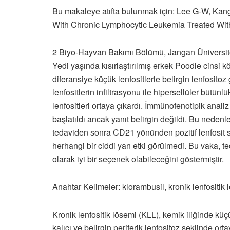
Bu makaleye atıfta bulunmak için: Lee G-W, Ka
With Chronic Lymphocytic Leukemia Treated With 
2 Biyo-Hayvan Bakımı Bölümü, Jangan Ünivers
Yedi yaşında kısırlaştırılmış erkek Poodle cinsi 
diferansiye küçük lenfositlerle belirgin lenfositoz 
lenfositlerin infiltrasyonu ile hipersellüler bütün
lenfositleri ortaya çıkardı. İmmünofenotipik anal
başlatıldı ancak yanıt belirgin değildi. Bu nedenle,
tedaviden sonra CD21 yönünden pozitif lenfosit say
herhangi bir ciddi yan etki görülmedi. Bu vaka,
olarak iyi bir seçenek olabileceğini göstermiştir.
Anahtar Kelimeler: klorambusil, kronik lenfositik lö
Kronik lenfositik lösemi (KLL), kemik iliğinde kü
kalıcı ve belirgin periferik lenfositoz şeklinde orta