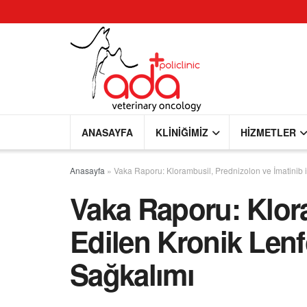
ANASAYFA
KLINIĞIMIZ
HIZMETLER
Anasayfa
»
Vaka Raporu: Klorambusil, Prednizolon ve İmatinib i
Vaka Raporu: Klora
Edilen Kronik Lenf
Sağkalımı