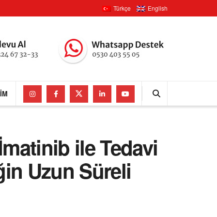
Türkçe
English
ŞIM
matinib ile Tedavi
ğin Uzun Süreli