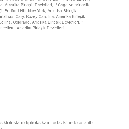
, Amerika Birleşik Devletleri,
Sage Veterinerlik
15
, Bedford Hill, New York, Amerika Birleşik
arolinas, Cary, Kuzey Carolina, Amerika Birleşik
Collins, Colorado, Amerika Birleşik Devletleri,
20
cticut, Amerika Birleşik Devletleri
iklofosfamid/piroksikam tedavisine toceranib
r.