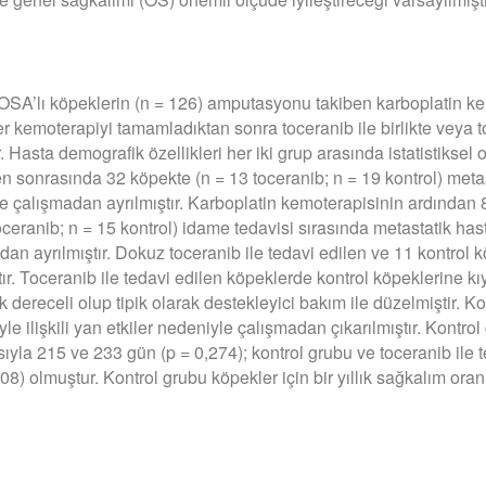
 OSA’lı köpeklerin (n = 126) amputasyonu takiben karboplatin kem
kler kemoterapiyi tamamladıktan sonra toceranib ile birlikte veya
 Hasta demografik özellikleri her iki grup arasında istatistiksel o
sonrasında 32 köpekte (n = 13 toceranib; n = 19 kontrol) metast
e çalışmadan ayrılmıştır. Karboplatin kemoterapisinin ardından 8
ceranib; n = 15 kontrol) idame tedavisi sırasında metastatik has
dan ayrılmıştır. Dokuz toceranib ile tedavi edilen ve 11 kontrol
r. Toceranib ile tedavi edilen köpeklerde kontrol köpeklerine kıy
 dereceli olup tipik olarak destekleyici bakım ile düzelmiştir. Ko
yle ilişkili yan etkiler nedeniyle çalışmadan çıkarılmıştır. Kontro
sıyla 215 ve 233 gün (p = 0,274); kontrol grubu ve toceranib ile 
8) olmuştur. Kontrol grubu köpekler için bir yıllık sağkalım ora