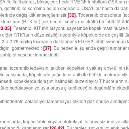
A ile ilgili olarak, birkaç çok hedefli VEGF inhibitörü OSA’nın 
ca, gefitinib ile kombine edilen cediranib, OSA’lı bir hasta da da
rinde değişiklikler sergilemiştir
[32]
. Toceranib phosphate (t
 kinazların (RTK’lar) çok hedefli küçük moleküllü bir inhibitörüdür
33-35]
. Tseranib, KIT inhibisyonu sayesinde köpek mast hücre tü
diğer RTK’ların düzensizliği nedeniyle köpeklerde de çeşitli tü
en 2,4-2,75 mg/kg toceranib dozlarının VEGFR2 inhibisyonunun t
andığını göstermektedir
[37]
. Bu nedenle, şu anda çeşitli tümörler 
e sahip olması beklenmektedir.
şma, toceranib tedavisini takiben köpeklerin yaklaşık %48’inin kl
 Bu çalışmada, köpeklerin çoğu toceranib ile birlikte metronomik
anserli köpeklerde dolaşım halindeki düzenleyici T hücrelerinin
 immünomodülasyon yoluyla ortaya çıkabileceğini düşündürmekted
rlerinin potansiyel tamamlayıcı etkileri göz önüne alındığında
n kadınlarda, kapesitabin veya metotreksat ile bevasizumb ve si
sağlandığı kanıtlanmıştır
[26,42]
. Bu veriler, anti-anjiyojenik hed