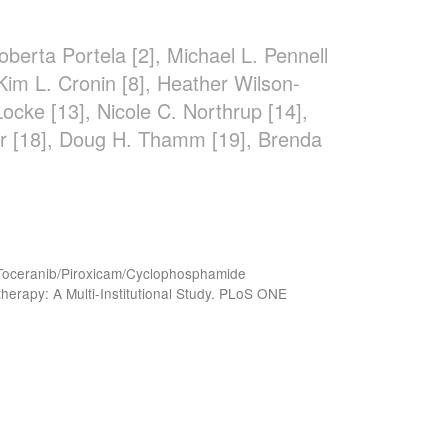
berta Portela [2], Michael L. Pennell
, Kim L. Cronin [8], Heather Wilson-
Locke [13], Nicole C. Northrup [14],
nder [18], Doug H. Thamm [19], Brenda
of Toceranib/Piroxicam/Cyclophosphamide
rapy: A Multi-Institutional Study. PLoS ONE