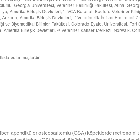
ümü, Georgia Üniversitesi, Veteriner Hekimliği Fakültesi, Atina, Georgia
iya, Amerika Birleşik Devletleri,
VCA Katonah Bedford Veteriner Kliniği
16
 Arizona, Amerika Birleşik Devletleri,
Veterinerlik İhtisas Hastanesi C
18
iği ve Biyomedikal Bilimler Fakültesi, Colorado Eyalet Üniversitesi, Fort 
a, Amerika Birleşik Devletleri,
Veteriner Kanser Merkezi, Norwalk, Conne
21
kıda bulunmuşlardır.
iben apendiküler osteosarkomlu (OSA) köpeklerde metronomik s
 genel sağkalımı (OS) önemli ölçüde iyileştireceği varsayılmıştı