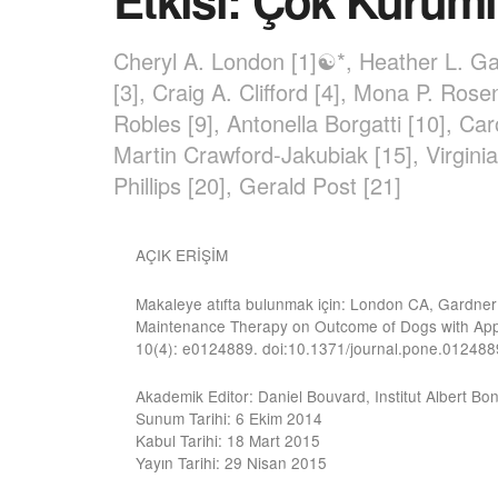
Etkisi: Çok Kurum
Cheryl A. London [1]☯*, Heather L. Gar
[3], Craig A. Clifford [4], Mona P. Rose
Robles [9], Antonella Borgatti [10], Car
Martin Crawford-Jakubiak [15], Virgini
Phillips [20], Gerald Post [21]
AÇIK ERİŞİM
Makaleye atıfta bulunmak için: London CA, Gardner 
Maintenance Therapy on Outcome of Dogs with Appe
10(4): e0124889. doi:10.1371/journal.pone.012488
Akademik Editor: Daniel Bouvard, Institut Albert
Sunum Tarihi: 6 Ekim 2014
Kabul Tarihi: 18 Mart 2015
Yayın Tarihi: 29 Nisan 2015