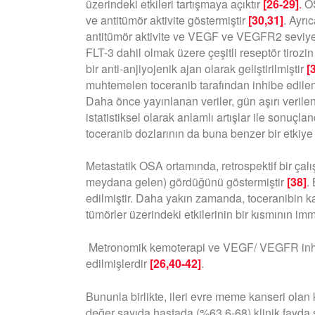
üzerindeki etkileri tartışmaya açıktır
[26-29]
.
OS
ve antitümör aktivite göstermiştir
[30,31]
. Ayrı
antitümör aktivite ve VEGF ve VEGFR2 seviyele
FLT-3 dahil olmak üzere çeşitli reseptör tirozin
bir anti-anjiyojenik ajan olarak geliştirilmiştir
[
muhtemelen toceranib tarafından inhibe edilen 
Daha önce yayınlanan veriler, gün aşırı veril
istatistiksel olarak anlamlı artışlar ile sonuçl
toceranib dozlarının da buna benzer bir etkiy
Metastatik OSA ortamında, retrospektif bir çalı
meydana gelen) gördüğünü göstermiştir
[38]
.
edilmiştir. Daha yakın zamanda, toceranibin k
tümörler üzerindeki etkilerinin bir kısmının
Metronomik kemoterapi ve VEGF/ VEGFR inhibitö
edilmişlerdir
[26,40-42]
.
Bununla birlikte, ileri evre meme kanseri ola
değer sayıda hastada (%63,6-68) klinik fayda 