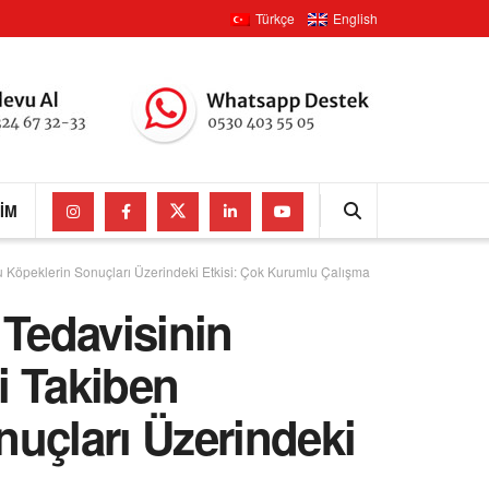
Türkçe
English
ŞIM
 Köpeklerin Sonuçları Üzerindeki Etkisi: Çok Kurumlu Çalışma
Tedavisinin
i Takiben
uçları Üzerindeki