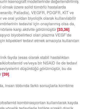
murin ksenograft modellerinde değerlendirilmiş
hil olmak üzere solid tümörlü hastalarda
oceranib; Palladia), VEGFR, PDGFR, KIT ve
 ve oral yoldan biyolojik olarak kullanılabilir
mörlerinin tedavisi için onaylanmış olsa da,
mörlere karşı aktivite görülmüştür
[33,36]
.
aşıyıcı biyobelirteci olan plazma VEGF’de
için köpekleri tedavi etmek amacıyla kullanılan
inik fayda (esas olarak stabil hastalıktan
 siklofosfamid ve/veya bir NSAID ile de tedavi
 seviyelerini düşürdüğü görülmüştür, bu da
ir
[39]
.
, insan tıbbında farklı sonuçlarla kombine
klofosfamid kombinasyonları kullanılarak kayda
efe yönelik tedavilerle birlikte sürekli düşük