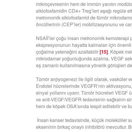
mikroçevresinin hem de immün yanıtın modül
siklofosfamidin CD4+ Treg’leri aşağı regüle et
metronomik siklofosfamid de tümör mikrodamar 
öncüllerinin (CEP’ler) mobilizasyonunu ve canl
NSAİİ’ler çoğu insan metronomik kemoterapi pr
ekspresyonunun hayatta kalmaları için önemli
çoğalma yeteneğini azaltabilir
[15]
. Köpek mel
mikrodamar yoğunluğunda azalma, VEGF sekre
eş zamanlı kullanılmasına yönelik görüşleri de
Tümör anjiyogenezi ile ilgili olarak, vasküler
Endotel hücrelerinde VEGFR’nin aktivasyonu, 
sinyal yollarını uyarır. Tümör hücreleri VEG
ve anti-VEGF/VEGFR tedavisinin sağkalım sin
hem de köpek OSA’sında tespit edilebilir ve bu 
İnsan kanser tedavisinde, küçük moleküller 
ekseninin birkaç onaylı inhibitörü mevcuttur. 