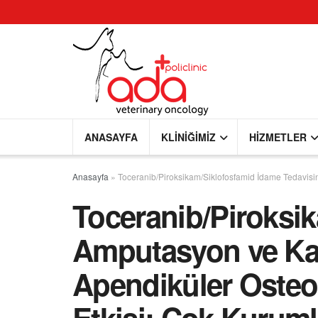
ANASAYFA
KLINIĞIMIZ
HIZMETLER
Anasayfa
»
Toceranib/Piroksikam/Siklofosfamid İdame Tedavisi
Toceranib/Piroksi
Amputasyon ve Kar
Apendiküler Osteo