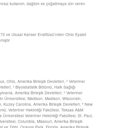
nırsız kullanım, dağıtım ve çoğaltmaya izin veren
1070 ve Ulusal Kanser Enstitüsü’nden Ohio Eyalet
mıştır
bus, Ohio, Amerika Birleşik Devletleri,
Veteriner
2
letleri,
Biyoistatistik Bölümü, Halk Sağlığı
3
lvania, Amerika Birleşik Devletleri,
Veteriner
5
sin Üniversitesi, Madison, Madison, Wisconsin,
h, Kuzey Carolina, Amerika Birleşik Devletleri,
New
8
ümü, Veteriner Hekimliği Fakültesi, Teksas A&M
a Üniversitesi Veteriner Hekimliği Fakültesi, St. Paul,
versitesi, Columbia, Missouri, Amerika Birleşik
 ve Tıbbı, Orange Park, Florida, Amerika Birleşik