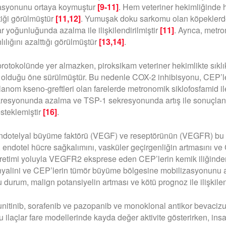
asyonunu ortaya koymuştur
[9-11]
. Hem veteriner hekimliğinde 
tiği görülmüştür
[11,12]
. Yumuşak doku sarkomu olan köpekler
yoğunluğunda azalma ile ilişkilendirilmiştir
[11]
. Ayrıca, metr
ılığını azalttığı görülmüştür
[13,14]
.
otokolünde yer almazken, piroksikam veteriner hekimlikte sıklı
 olduğu öne sürülmüştür. Bu nedenle COX-2 inhibisyonu, CEP’l
anom kseno-greftleri olan farelerde metronomik siklofosfamid 
syonunda azalma ve TSP-1 sekresyonunda artış ile sonuçlanm
steklemiştir
[16]
.
 endotelyal büyüme faktörü (VEGF) ve reseptörünün (VEGFR) bu sür
endotel hücre sağkalımını, vasküler geçirgenliğin artmasını ve
F üretimi yoluyla VEGFR2 eksprese eden CEP’lerin kemik iliğind
yalini ve CEP’lerin tümör büyüme bölgesine mobilizasyonunu a
durum, malign potansiyelin artması ve kötü prognoz ile ilişkilen
sunitinib, sorafenib ve pazopanib ve monoklonal antikor beva
Bu ilaçlar fare modellerinde kayda değer aktivite gösterirken, i