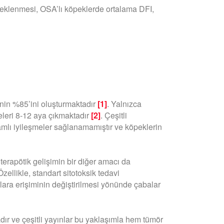
 eklenmesi, OSA’lı köpeklerde ortalama DFI,
nin %85’ini oluşturmaktadır
[1]
. Yalnızca
eleri 8-12 aya çıkmaktadır
[2]
. Çeşitli
amlı iyileşmeler sağlanamamıştır ve köpeklerin
erapötik gelişimin bir diğer amacı da
zellikle, standart sitotoksik tedavi
rlara erişiminin değiştirilmesi yönünde çabalar
ır ve çeşitli yayınlar bu yaklaşımla hem tümör