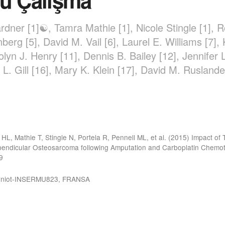
lu Çalışma
dner [1]☯, Tamra Mathie [1], Nicole Stingle [1], Ro
nberg [5], David M. Vail [6], Laurel E. Williams [7]
olyn J. Henry [11], Dennis B. Bailey [12], Jennifer 
a L. Gill [16], Mary K. Klein [17], David M. Rusla
HL, Mathie T, Stingle N, Portela R, Pennell ML, et al. (2015) Impact 
ndicular Osteosarcoma following Amputation and Carboplatin Chemothe
9
 Bonniot-INSERMU823, FRANSA