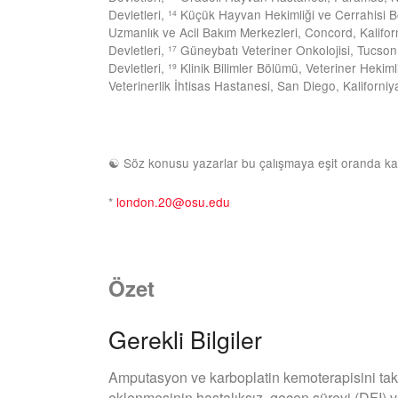
Devletleri,
Küçük Hayvan Hekimliği ve Cerrahisi Böl
14
Uzmanlık ve Acil Bakım Merkezleri, Concord, Kaliforn
Devletleri,
Güneybatı Veteriner Onkolojisi, Tucson,
17
Devletleri,
Klinik Bilimler Bölümü, Veteriner Hekiml
19
Veterinerlik İhtisas Hastanesi, San Diego, Kaliforniy
☯ Söz konusu yazarlar bu çalışmaya eşit oranda kat
*
london.20@osu.edu
Özet
Gerekli Bilgiler
Amputasyon ve karboplatin kemoterapisini tak
eklenmesinin hastalıksız geçen süreyi (DFI) ve