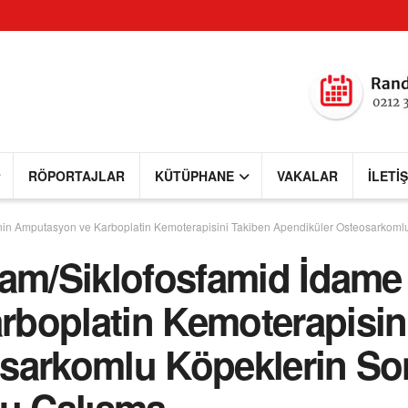
RÖPORTAJLAR
KÜTÜPHANE
VAKALAR
İLETI
nin Amputasyon ve Karboplatin Kemoterapisini Takiben Apendiküler Osteosarkomlu
kam/Siklofosfamid İdame 
boplatin Kemoterapisin
sarkomlu Köpeklerin Son