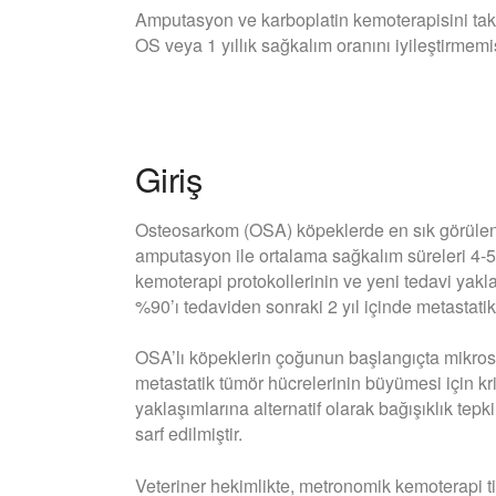
Amputasyon ve karboplatin kemoterapisini tak
OS veya 1 yıllık sağkalım oranını iyileştirmemiş
Giriş
Osteosarkom (OSA) köpeklerde en sık görülen 
amputasyon ile ortalama sağkalım süreleri 4-5
kemoterapi protokollerinin ve yeni tedavi yakl
%90’ı tedaviden sonraki 2 yıl içinde metastati
OSA’lı köpeklerin çoğunun başlangıçta mikrosk
metastatik tümör hücrelerinin büyümesi için kri
yaklaşımlarına alternatif olarak bağışıklık tep
sarf edilmiştir.
Veteriner hekimlikte, metronomik kemoterapi t