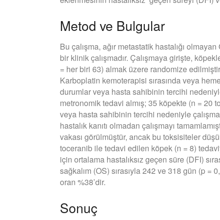
Metod ve Bulgular
Bu çalışma, ağır metastatik hastalığı olmayan
bir klinik çalışmadır. Çalışmaya girişte, köpe
= her biri 63) almak üzere randomize edilmiştir.
Karboplatin kemoterapisi sırasında veya hemen 
durumlar veya hasta sahibinin tercihi nedeniyl
metronomik tedavi almış; 35 köpekte (n = 20 to
veya hasta sahibinin tercihi nedeniyle çalışma
hastalık kanıtı olmadan çalışmayı tamamlamıştı
vakası görülmüştür, ancak bu toksisiteler düşük
toceranib ile tedavi edilen köpek (n = 8) tedavi
için ortalama hastalıksız geçen süre (DFI) sıra
sağkalım (OS) sırasıyla 242 ve 318 gün (p = 0,0
oran %38’dir.
Sonuç