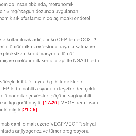
hem de insan tıbbında, metronomik
de 15 mg/m2/gün dozunda uygulanan
onomik siklofosfamidin dolaşımdaki endotel
kla kullanılmaktadır, çünkü CEP’lerde COX- 2
erin tümör mikroçevresinde hayatta kalma ve
ile piroksikam kombinasyonu, tümör
ış ve metronomik kemoterapi ile NSAID’lerin
eçte kritik rol oynadığı bilinmektedir.
 CEP’lerin mobilizasyonunu teşvik eden çoklu
en tümör mikroçevresine göçünü sağlayabilir
zalttığı görülmüştür
[17-20]
. VEGF hem insan
dirilmiştir
[21-25]
.
cizumab dahil olmak üzere VEGF/VEGFR sinyal
nsanlarda anjiyogenez ve tümör progresyonu