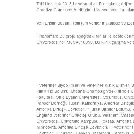
Telif Hakkı: © 2015 London et al. Bu makale, orijina
Creative Commons Attribution License koşulları altınd
Veri Erişim Beyanı: İlgili tüm veriler makalede ve Ek
Finansman: Bu proje aşağıdaki fonlar ile desteklen
Üniversitesi’ne P30CA016058. Bu klinik çalışma ve t
Veteriner Biyobilimleri ve Veteriner Klinik Bilimleri
1
Klinik Tıp Bölümü, Urbana-Champaign’deki Illinois Üni
Fakültesi, Ohio Eyalet Üniversitesi, Columbus, Ohio,
Kanser Derneği, Tustin, Kaliforniya, Amerika Birleşik
Amerika Birleşik Devletleri,
Klinik Bilimler Bölümü, 
7
England Veteriner Onkoloji Grubu, Waltham, Massach
Üniversitesi, Üniversite Kampüsü, Teksas, Amerika Bi
Minnesota, Amerika Birleşik Devletleri,
Veteriner H
11
Devletleri,
Oradell Hayvan Hastanesi, Paramus, Ne
12