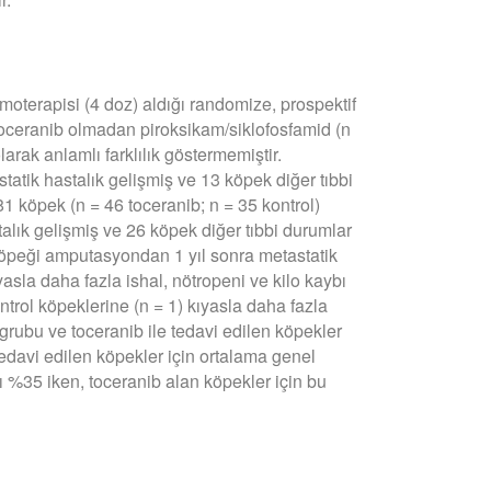
oterapisi (4 doz) aldığı randomize, prospektif
 toceranib olmadan piroksikam/siklofosfamid (n
larak anlamlı farklılık göstermemiştir.
atik hastalık gelişmiş ve 13 köpek diğer tıbbi
1 köpek (n = 46 toceranib; n = 35 kontrol)
talık gelişmiş ve 26 köpek diğer tıbbi durumlar
 köpeği amputasyondan 1 yıl sonra metastatik
asla daha fazla ishal, nötropeni ve kilo kaybı
ntrol köpeklerine (n = 1) kıyasla daha fazla
l grubu ve toceranib ile tedavi edilen köpekler
tedavi edilen köpekler için ortalama genel
nı %35 iken, toceranib alan köpekler için bu