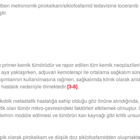
iben metronomik piroksikam/siklofosfamid tedavisine toceranib
tir.
primer kemik tümörüdür ve rapor edilen tüm kemik neoplazileri
 aya yaklaşırken, adjuvan kemoterapi ile ortalama sağkalım sür
aşımlarının kullanılmasına rağmen, sağkalımda klinik olarak anl
k hastalık nedeniyle ölmektedir
[3-8]
.
obik metastatik hastalığa sahip olduğu göz önüne alındığında, t
tik olan tümör mikro-çevresindeki faktörleri etkilemek olmuştur. Ö
kilerinin modüle edilmesi ve tümörün kan kaynağı gibi kritik unsu
ipik olarak piroksikam ve düşük doz siklofosfamidden oluşmaktad