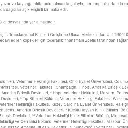
l yazar ve kaynağa atıfta bulunulması koşuluyla, herhangi bir ortamda sı
a dağıtılan açık erişimli bir makaledir.
 Bilgi dosyasında yer almaktadır.
miştir: Translasyonel Bilimleri Geliştirme Ulusal Merkezi’nden UL1TR00
edavi edilen köpekler için toceranib finansmanı Zoetis tarafından sağlan
 Bölümleri, Veteriner Hekimliği Fakültesi, Ohio Eyalet Üniversitesi, Colum
versitesi, Veteriner Fakültesi, Champaign, Illinois, Amerika Birleşik Dev
 Amerika Birleşik Devletleri,
Hope Veteriner Hekimleri, Malvern, Pennsy
4
 Devletleri,
Tıp Bilimleri Bölümü, Veteriner Hekimliği Fakültesi, Wiscon
6
Veteriner Hekimliği Fakültesi, Kuzey Carolina Eyalet Üniversitesi, Raleig
usetts, Amerika Birleşik Devletleri,
Küçük Hayvan Klinik Bilimleri Böl
9
rleşik Devletleri,
Veteriner Hekimliği Klinik Bilimleri Bölümü, Minnesot
10
ekimliği ve Cerrahisi Bölümü, Veteriner Hekimliği Fakültesi, Missouri Üni
w Jersey, Amerika Birleşik Devletleri,
Güneydoğu Veteriner Onkolojisi
13