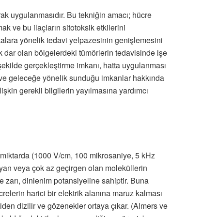
arak uygulanmasıdır. Bu tekniğin amacı; hücre
ak ve bu ilaçların sitotoksik etkilerini
talara yönelik tedavi yelpazesinin genişlemesini
ok dar olan bölgelerdeki tümörlerin tedavisinde işe
ı şekilde gerçekleştirme imkanı, hatta uygulanması
 ve geleceğe yönelik sunduğu imkanlar hakkında
işkin gerekli bilgilerin yayılmasına yardımcı
i miktarda (1000 V/cm, 100 mikrosaniye, 5 kHz
ayan veya çok az geçirgen olan moleküllerin
e zarı, dinlenim potansiyeline sahiptir. Buna
relerin harici bir elektrik alanına maruz kalması
iden dizilir ve gözenekler ortaya çıkar. (Almers ve