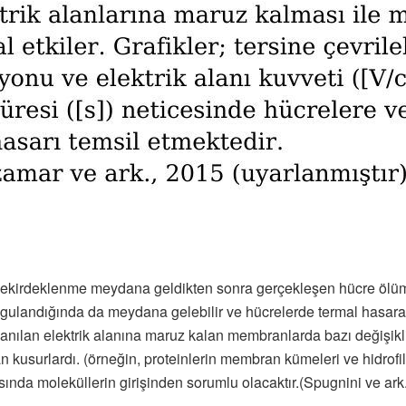
la çekirdeklenme meydana geldikten sonra gerçekleşen hücre ölü
gulandığında da meydana gelebilir ve hücrelerde termal hasara 
lanılan elektrik alanına maruz kalan membranlarda bazı değişikl
şan kusurlardı. (örneğin, proteinlerin membran kümeleri ve hidro
ında moleküllerin girişinden sorumlu olacaktır.(Spugnini ve ark