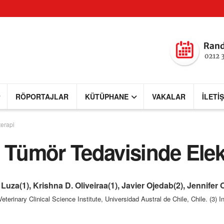
RÖPORTAJLAR
KÜTÜPHANE
VAKALAR
İLETI
terapi
n Tümör Tedavisinde Ele
uza(1), Krishna D. Oliveiraa(1), Javier Ojedab(2), Jennifer 
eterinary Clinical Science Institute, Universidad Austral de Chile, Chile. (3) I