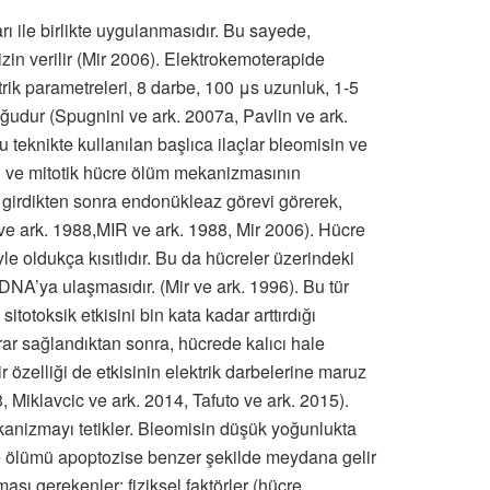
ı ile birlikte uygulanmasıdır. Bu sayede,
izin verilir (Mir 2006). Elektrokemoterapide
trik parametreleri, 8 darbe, 100 μs uzunluk, 1-5
luğudur (Spugnini ve ark. 2007a, Pavlin ve ark.
 teknikte kullanılan başlıca ilaçlar bleomisin ve
eli ve mitotik hücre ölüm mekanizmasının
e girdikten sonra endonükleaz görevi görerek,
ki ve ark. 1988,MIR ve ark. 1988, Mir 2006). Hücre
e oldukça kısıtlıdır. Bu da hücreler üzerindeki
 DNA’ya ulaşmasıdır. (Mir ve ark. 1996). Bu tür
totoksik etkisini bin kata kadar arttırdığı
rar sağlandıktan sonra, hücrede kalıcı hale
r özelliği de etkisinin elektrik darbelerine maruz
, Miklavcic ve ark. 2014, Tafuto ve ark. 2015).
kanizmayı tetikler. Bleomisin düşük yoğunlukta
cre ölümü apoptozise benzer şekilde meydana gelir
ası gerekenler; fiziksel faktörler (hücre