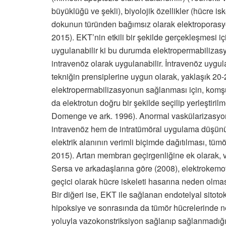
büyüklüğü ve şekli), biyolojik özellikler (hücre isk
dokunun türünden bağımsız olarak elektroporasy
2015). EKT’nin etkili bir şekilde gerçekleşmesi iç
uygulanabilir ki bu durumda elektropermabilizas
intravenöz olarak uygulanabilir. İntravenöz uygu
tekniğin prensiplerine uygun olarak, yaklaşık 20-25
elektropermabilizasyonun sağlanması için, komşu 
da elektrotun doğru bir şekilde seçilip yerleştir
Domenge ve ark. 1996). Anormal vaskülarizasyon
intravenöz hem de intratümöral uygulama düşünüleb
elektrik alanının verimli biçimde dağıtılması, tü
2015). Artan membran geçirgenliğine ek olarak, va
Sersa ve arkadaşlarına göre (2008), elektrokemote
geçici olarak hücre iskeleti hasarına neden olma
Bir diğeri ise, EKT ile sağlanan endotelyal sito
hipoksiye ve sonrasında da tümör hücrelerinde n
yoluyla vazokonstriksiyon sağlanıp sağlanmadığını