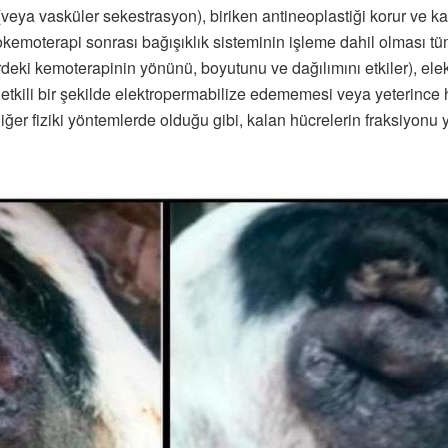
veya vasküler sekestrasyon), biriken antineoplastiği korur ve k
okemoterapi sonrası bağışıklık sisteminin işleme dahil olması tüm
deki kemoterapinin yönünü, boyutunu ve dağılımını etkiler), ele
etkili bir şekilde elektropermabilize edememesi veya yeterince h
ğer fiziki yöntemlerde olduğu gibi, kalan hücrelerin fraksiyonu