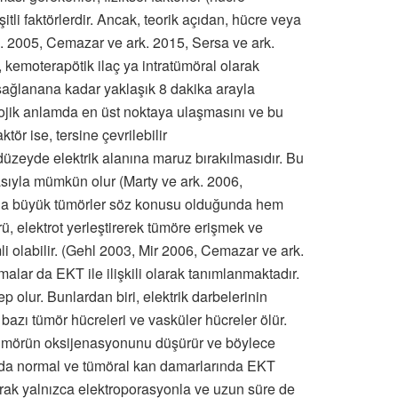
şitli faktörlerdir. Ancak, teorik açıdan, hücre veya
 2005, Cemazar ve ark. 2015, Sersa ve ark.
, kemoterapötik ilaç ya intratümöral olarak
sağlanana kadar yaklaşık 8 dakika arayla
lojik anlamda en üst noktaya ulaşmasını ve bu
ör ise, tersine çevrilebilir
üzeyde elektrik alanına maruz bırakılmasıdır. Bu
asıyla mümkün olur (Marty ve ark. 2006,
aha büyük tümörler söz konusu olduğunda hem
ü, elektrot yerleştirerek tümöre erişmek ve
li olabilir. (Gehl 2003, Mir 2006, Cemazar ve ark.
alar da EKT ile ilişkili olarak tanımlanmaktadır.
olur. Bunlardan biri, elektrik darbelerinin
azı tümör hücreleri ve vasküler hücreler ölür.
k tümörün oksijenasyonunu düşürür ve böylece
arda normal ve tümöral kan damarlarında EKT
larak yalnızca elektroporasyonla ve uzun süre de