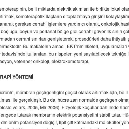
terapinin, belli miktarda elektrik akımları ile birlikte lokal ol
artırmak, kemoterapötik ilaçların sitoplazmaya girişini kolaylaştırm
lanarak gerekse cerrahi işlemlere yardımcı olarak, onkolojik has
ız boşluğu, boyun ve perianal bölge gibi cerrahi güvenlik sınırı ç
rmadan cerrahi sınırları genişleterek, prosedürleri daha ihtiyatl
mektedir. Bu makalenin amacı, EKT’nin ilkeleri, uygulamaları
 tedavisinde kullanılan, bu nispeten yeni sayılabilecek tekniğe il
asyon, veteriner onkoloji, elektrokemoterapi.
APİ YÖNTEMİ
renin, membran geçirgenliğini geçici olarak artırmak için, bell
alması ile gerçekleşir. Bu da, hücre zarı normalde geçirgen olm
eissie ve ark. 2005, Mir 2006). Fizyolojik koşullar dahilinde hücr
dengede tutarak membranın elektrik potansiyelini stabil tutar. Hüc
dinlenim potansiyeli değişir, lipit çift katmandaki moleküller yen