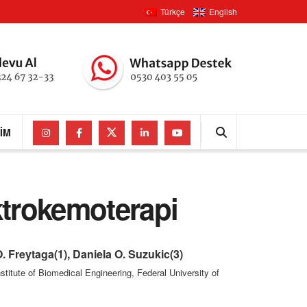
Türkçe
English
ŞIM
ktrokemoterapi
O. Freytaga(1), Daniela O. Suzukic(3)
nstitute of Biomedical Engineering, Federal University of