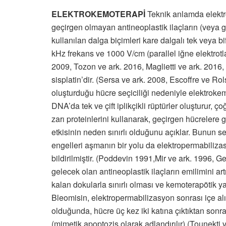
ELEKTROKEMOTERAPİ
Teknik anlamda elektro
geçirgen olmayan antineoplastik ilaçların (veya ge
kullanılan dalga biçimleri kare dalgalı tek veya b
kHz frekans ve 1000 V/cm (parallel iğne elektrotla
2009, Tozon ve ark. 2016, Maglietti ve ark. 2016, 
sisplatin’dir. (Sersa ve ark. 2008, Escoffre ve Ro
oluşturduğu hücre seçiciliği nedeniyle elektroke
DNA’da tek ve çift iplikçikli rüptürler oluşturur,
zarı proteinlerini kullanarak, geçirgen hücrelere 
etkisinin neden sınırlı olduğunu açıklar. Bunun se
engelleri aşmanın bir yolu da elektropermabilizasy
bildirilmiştir. (Poddevin 1991,Mir ve ark. 1996, 
gelecek olan antineoplastik ilaçların emilimini art
kalan dokularla sınırlı olması ve kemoterapötik ya
Bleomisin, elektropermabilizasyon sonrası içe al
olduğunda, hücre üç kez iki katına çıktıktan sonr
(mimetik apoptozis olarak adlandırılır) (Tounekti 