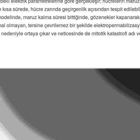
belli elektrik parametrelerine göre gerçekleşir; hücrelerin maruz k
ve kısa sürede, hücre zarında geçirgenlik açısından tespit edilebil
odelinde, maruz kalma süresi bittiğinde, gözenekler kapanarak h
al olmayan, tersine çevrilemez bir şekilde elektropermabiliza
eniyle ortaya çıkar ve neticesinde de mitotik katastrofi adı v