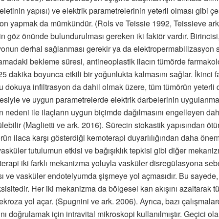
eletinin yapısı) ve elektrik parametrelerinin yeterli olması gibi çe
on yapmak da mümkündür. (Rols ve Teissie 1992, Teissieve ark.
in göz önünde bulundurulması gereken iki faktör vardır. Birincisi
yonun derhal sağlanması gerekir ya da elektropermabilizasyon 
lamadaki bekleme süresi, antineoplastik ilacın tümörde farmako
 dakika boyunca etkili bir yoğunlukta kalmasını sağlar. İkinci fakt
dokuya infiltrasyon da dahil olmak üzere, tüm tümörün yeterli d
ilmesiyle ve uygun parametrelerde elektrik darbelerinin uygulanm
 nedeni ile ilaçların uygun biçimde dağılmasını engelleyen d
ilir (Maglietti ve ark. 2016). Sürecin stokastik yapısından ötür
mörün ilaca karşı gösterdiği kemoterapi duyarlılığından daha önem
sküler tutulumun etkisi ve bağışıklık tepkisi gibi diğer mekanizm
rapi iki farklı mekanizma yoluyla vasküler disregülasyona sebep 
sı ve vasküler endotelyumda şişmeye yol açmasıdır. Bu sayede, b
toksisitedir. Her iki mekanizma da bölgesel kan akışını azaltara
ekroza yol açar. (Spugnini ve ark. 2006). Ayrıca, bazı çalışmal
 doğrulamak için intravital mikroskopi kullanılmıştır. Geçici o