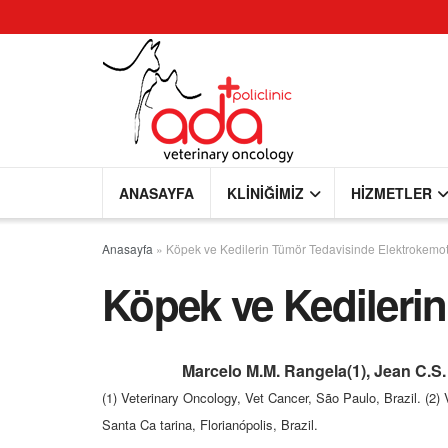
ANASAYFA
KLINIĞIMIZ
HIZMETLER
Anasayfa
»
Köpek ve Kedilerin Tümör Tedavisinde Elektrokemo
Köpek ve Kedileri
Marcelo M.M. Rangela(1), Jean C.S. L
(1) Veterinary Oncology, Vet Cancer, São Paulo, Brazil. (2) V
Santa Ca tarina, Florianópolis, Brazil.