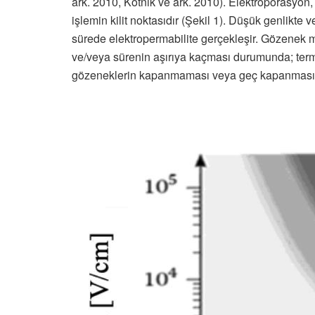
ark. 2010, Kotnik ve ark. 2010). Elektroporasyon, 
işlemin kilit noktasıdır (Şekil 1). Düşük genlikte 
sürede elektropermabilite gerçekleşir. Gözenek m
ve/veya sürenin aşırıya kaçması durumunda; term
gözeneklerin kapanmaması veya geç kapanması ned