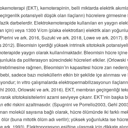
kemoterapi (EKT), kemoterapinin, belli miktarda elektrik akımlar
çirgenlik potansiyeli düşük olan ilaçların) hücrelere girmesine 
ifazik darbelerdir. Elektrokemoterapide kullanılan en yaygın elek
rı için) veya 1300 V/cm (plaka elektrotları) elektrik alan yoğun
Pierini ve ark. 2016, Suzuki ve ark. 2018, Lowe ve ark. 2017). Bu
ls 2012). Bleomisin içerdiği yüksek intrinsik sitotoksik potansiy
moterapide yaygın olarak kullanılmaktadır. Bleomisin hücre için
 çoğunlukla da poliferasyon sürecindeki hücreleri etkiler. (Orlows
girebilmesine rağmen, Bleomisin’in kapasitesi hücre zarı nedeniyl
bebi, sadece bazı moleküllerin etkin bir şekilde içe alınması ve
ondur; in vitro çalışmalarda elektropermabilizasyonun ilaçların si
Gehl 2003, Orlowski ve ark. 2016). EKT, membran geçirgenliği tek
ırarak sitotoksisitelerini azami seviyeye çıkarır. EKT’nin başka bi
n etki riskini azaltmasıdır. (Spugnini ve Porrello2003, Gehl 2003
ınan molekül sayısına bağlı olarak, hücre ölümünde iki farklı me
a ölür (buna mitotik ölüm adı verilir); yüksek yoğunlukta ise hü
ve ark. 1993). Elektroporasyon eşiğine ulaşmak için dikkate alınm