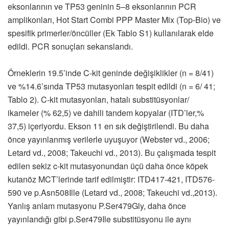
eksonlarının ve TP53 geninin 5–8 eksonlarının PCR
amplikonları, Hot Start Combi PPP Master Mix (Top-Bio) ve
spesifik primerler/öncüller (Ek Tablo S1) kullanılarak elde
edildi. PCR sonuçları sekanslandı.
Örneklerin 19.5’inde C-kit geninde değişiklikler (n = 8/41)
ve %14.6’sında TP53 mutasyonları tespit edildi (n = 6/ 41;
Tablo 2). C-kit mutasyonları, hatalı substitüsyonlar/
ikameler (% 62,5) ve dahili tandem kopyalar (ITD’ler,%
37,5) içeriyordu. Ekson 11 en sık değiştirilendi. Bu daha
önce yayınlanmış verilerle uyuşuyor (Webster vd., 2006;
Letard vd., 2008; Takeuchi vd., 2013). Bu çalışmada tespit
edilen sekiz c-kit mutasyonundan üçü daha önce köpek
kutanöz MCT’lerinde tarif edilmiştir: ITD417-421, ITD576-
590 ve p.Asn508Ille (Letard vd., 2008; Takeuchi vd.,2013).
Yanlış anlam mutasyonu P.Ser479Gly, daha önce
yayınlandığı gibi p.Ser479Ile substitüsyonu ile aynı