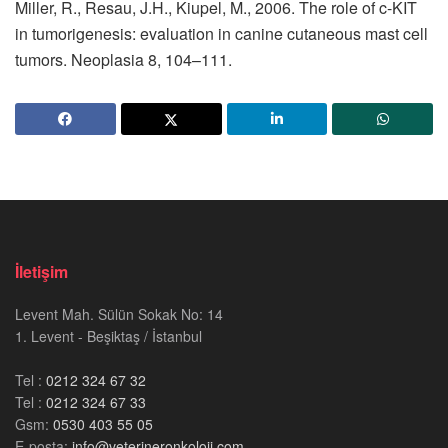
Miller, R., Resau, J.H., Kiupel, M., 2006. The role of c-KIT
in tumorigenesis: evaluation in canine cutaneous mast cell
tumors. Neoplasia 8, 104–111.
İletişim
Levent Mah. Sülün Sokak No: 14
1. Levent - Beşiktaş / İstanbul
Tel :
0212 324 67 32
Tel :
0212 324 67 33
Gsm:
0530 403 55 05
E-posta:
info@veterineronkoloji.com