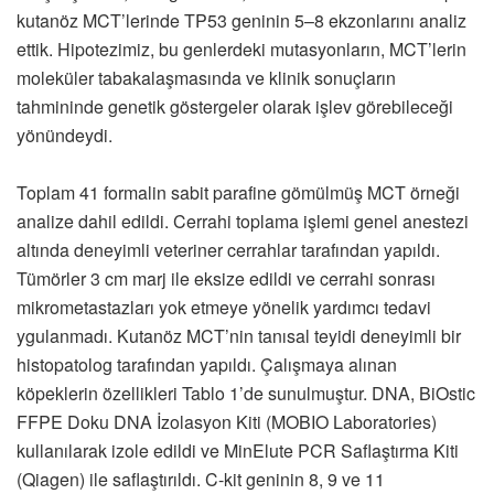
kutanöz MCT’lerinde TP53 geninin 5–8 ekzonlarını analiz
ettik. Hipotezimiz, bu genlerdeki mutasyonların, MCT’lerin
moleküler tabakalaşmasında ve klinik sonuçların
tahmininde genetik göstergeler olarak işlev görebileceği
yönündeydi.
Toplam 41 formalin sabit parafine gömülmüş MCT örneği
analize dahil edildi. Cerrahi toplama işlemi genel anestezi
altında deneyimli veteriner cerrahlar tarafından yapıldı.
Tümörler 3 cm marj ile eksize edildi ve cerrahi sonrası
mikrometastazları yok etmeye yönelik yardımcı tedavi
ygulanmadı. Kutanöz MCT’nin tanısal teyidi deneyimli bir
histopatolog tarafından yapıldı. Çalışmaya alınan
köpeklerin özellikleri Tablo 1’de sunulmuştur. DNA, BiOstic
FFPE Doku DNA İzolasyon Kiti (MOBIO Laboratories)
kullanılarak izole edildi ve MinElute PCR Saflaştırma Kiti
(Qiagen) ile saflaştırıldı. C-kit geninin 8, 9 ve 11