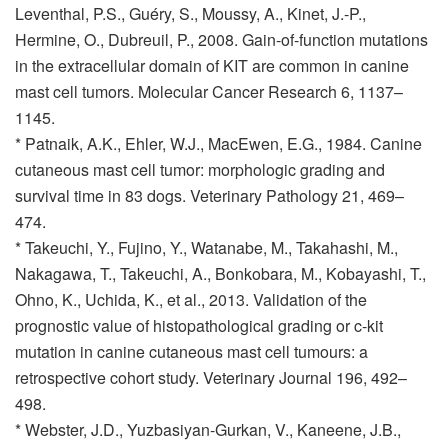
Leventhal, P.S., Guéry, S., Moussy, A., Kinet, J.-P.,
Hermine, O., Dubreuil, P., 2008. Gain-of-function mutations
in the extracellular domain of KIT are common in canine
mast cell tumors. Molecular Cancer Research 6, 1137–
1145.
* Patnaik, A.K., Ehler, W.J., MacEwen, E.G., 1984. Canine
cutaneous mast cell tumor: morphologic grading and
survival time in 83 dogs. Veterinary Pathology 21, 469–
474.
* Takeuchi, Y., Fujino, Y., Watanabe, M., Takahashi, M.,
Nakagawa, T., Takeuchi, A., Bonkobara, M., Kobayashi, T.,
Ohno, K., Uchida, K., et al., 2013. Validation of the
prognostic value of histopathological grading or c-kit
mutation in canine cutaneous mast cell tumours: a
retrospective cohort study. Veterinary Journal 196, 492–
498.
* Webster, J.D., Yuzbasiyan-Gurkan, V., Kaneene, J.B.,