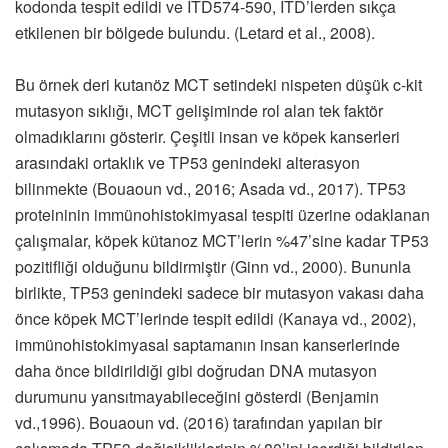
kodonda tespit edildi ve ITD574-590, ITD’lerden sıkça
etkilenen bir bölgede bulundu. (Letard et al., 2008).
Bu örnek deri kutanöz MCT setindeki nispeten düşük c-kit
mutasyon sıklığı, MCT gelişiminde rol alan tek faktör
olmadıklarını gösterir. Çeşitli insan ve köpek kanserleri
arasındaki ortaklık ve TP53 genindeki alterasyon
bilinmekte (Bouaoun vd., 2016; Asada vd., 2017). TP53
proteininin immünohistokimyasal tespiti üzerine odaklanan
çalışmalar, köpek kütanoz MCT’lerin %47’sine kadar TP53
pozitifliği olduğunu bildirmiştir (Ginn vd., 2000). Bununla
birlikte, TP53 genindeki sadece bir mutasyon vakası daha
önce köpek MCT’lerinde tespit edildi (Kanaya vd., 2002),
immünohistokimyasal saptamanın insan kanserlerinde
daha önce bildirildiği gibi doğrudan DNA mutasyon
durumunu yansıtmayabileceğini gösterdi (Benjamin
vd.,1996). Bouaoun vd. (2016) tarafından yapılan bir