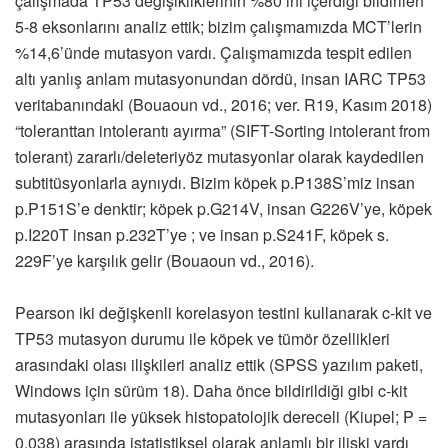
çalışmada TP53 değişikliklerinin %80’ini içerdiği bildirilen
5-8 eksonlarını analiz ettik; bizim çalışmamızda MCT’lerin
%14,6’ünde mutasyon vardı. Çalışmamızda tespit edilen
altı yanlış anlam mutasyonundan dördü, insan IARC TP53
veritabanındaki (Bouaoun vd., 2016; ver. R19, Kasım 2018)
“toleranttan intolerantı ayırma” (SIFT-Sorting intolerant from
tolerant) zararlı/deleteriyöz mutasyonlar olarak kaydedilen
subtitüsyonlarla aynıydı. Bizim köpek p.P138S’miz insan
p.P151S’e denktir; köpek p.G214V, insan G226V’ye, köpek
p.I220T insan p.232T’ye ; ve insan p.S241F, köpek s.
229F’ye karşılık gelir (Bouaoun vd., 2016).
Pearson iki değişkenli korelasyon testini kullanarak c-kit ve
TP53 mutasyon durumu ile köpek ve tümör özellikleri
arasındaki olası ilişkileri analiz ettik (SPSS yazılım paketi,
Windows için sürüm 18). Daha önce bildirildiği gibi c-kit
mutasyonları ile yüksek histopatolojik dereceli (Kiupel; P =
0.038) arasında istatistiksel olarak anlamlı bir ilişki vardı