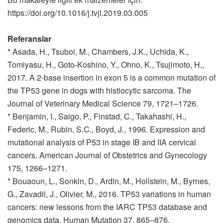
https://doi.org/10.1016/j.tvjl.2019.03.005
Referanslar
* Asada, H., Tsuboi, M., Chambers, J.K., Uchida, K.,
Tomiyasu, H., Goto-Koshino, Y., Ohno, K., Tsujimoto, H.,
2017. A 2-base insertion in exon 5 is a common mutation of
the TP53 gene in dogs with histiocytic sarcoma. The
Journal of Veterinary Medical Science 79, 1721–1726.
* Benjamin, I., Saigo, P., Finstad, C., Takahashi, H.,
Federic, M., Rubin, S.C., Boyd, J., 1996. Expression and
mutational analysis of P53 in stage IB and IIA cervical
cancers. American Journal of Obstetrics and Gynecology
175, 1266–1271.
* Bouaoun, L., Sonkin, D., Ardin, M., Hollstein, M., Byrnes,
G., Zavadil, J., Olivier, M., 2016. TP53 variations in human
cancers: new lessons from the IARC TP53 database and
genomics data. Human Mutation 37, 865–876.