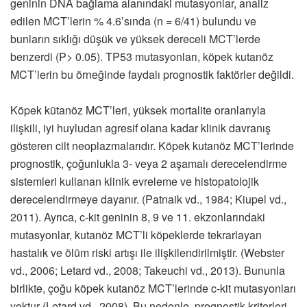
geninin DNA bağlama alanındaki mutasyonlar, analiz
edilen MCT’lerin % 4.6’sında (n = 6/41) bulundu ve
bunların sıklığı düşük ve yüksek dereceli MCT’lerde
benzerdi (P> 0.05). TP53 mutasyonları, köpek kutanöz
MCT’lerin bu örneğinde faydalı prognostik faktörler değildi.
Köpek kütanöz MCT’leri, yüksek mortalite oranlarıyla
ilişkili, iyi huyludan agresif olana kadar klinik davranış
gösteren cilt neoplazmalarıdır. Köpek kutanöz MCT’lerinde
prognostik, çoğunlukla 3- veya 2 aşamalı derecelendirme
sistemleri kullanan klinik evreleme ve histopatolojik
derecelendirmeye dayanır. (Patnaik vd., 1984; Kiupel vd.,
2011). Ayrıca, c-kit geninin 8, 9 ve 11. ekzonlarındaki
mutasyonlar, kutanöz MCT’li köpeklerde tekrarlayan
hastalık ve ölüm riski artışı ile ilişkilendirilmiştir. (Webster
vd., 2006; Letard vd., 2008; Takeuchi vd., 2013). Bununla
birlikte, çoğu köpek kutanöz MCT’lerinde c-kit mutasyonları
yoktur (Letard vd., 2008). Bu nedenle, prognostik kriterleri