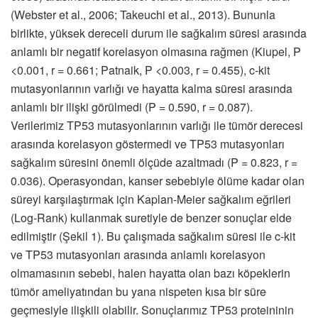
(Webster et al., 2006; Takeuchi et al., 2013). Bununla
birlikte, yüksek dereceli durum ile sağkalım süresi arasında
anlamlı bir negatif korelasyon olmasına rağmen (Kiupel, P
<0.001, r = 0.661; Patnaik, P <0.003, r = 0.455), c-kit
mutasyonlarının varlığı ve hayatta kalma süresi arasında
anlamlı bir ilişki görülmedi (P = 0.590, r = 0.087).
Verilerimiz TP53 mutasyonlarının varlığı ile tümör derecesi
arasında korelasyon göstermedi ve TP53 mutasyonları
sağkalım süresini önemli ölçüde azaltmadı (P = 0.823, r =
0.036). Operasyondan, kanser sebebiyle ölüme kadar olan
süreyi karşılaştırmak için Kaplan-Meier sağkalım eğrileri
(Log-Rank) kullanmak suretiyle de benzer sonuçlar elde
edilmiştir (Şekil 1). Bu çalışmada sağkalım süresi ile c-kit
ve TP53 mutasyonları arasında anlamlı korelasyon
olmamasının sebebi, halen hayatta olan bazı köpeklerin
tümör ameliyatından bu yana nispeten kısa bir süre
geçmesiyle ilişkili olabilir. Sonuçlarımız TP53 proteininin