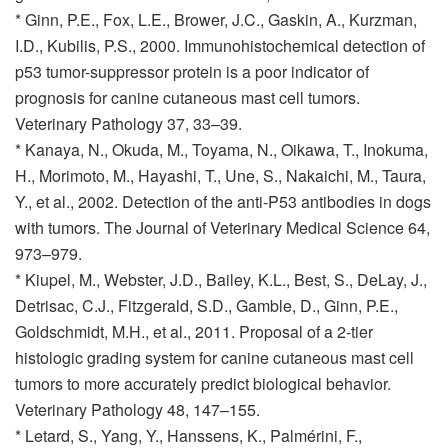
* Ginn, P.E., Fox, L.E., Brower, J.C., Gaskin, A., Kurzman,
I.D., Kubilis, P.S., 2000. Immunohistochemical detection of
p53 tumor-suppressor protein is a poor indicator of
prognosis for canine cutaneous mast cell tumors.
Veterinary Pathology 37, 33–39.
* Kanaya, N., Okuda, M., Toyama, N., Oikawa, T., Inokuma,
H., Morimoto, M., Hayashi, T., Une, S., Nakaichi, M., Taura,
Y., et al., 2002. Detection of the anti-P53 antibodies in dogs
with tumors. The Journal of Veterinary Medical Science 64,
973–979.
* Kiupel, M., Webster, J.D., Bailey, K.L., Best, S., DeLay, J.,
Detrisac, C.J., Fitzgerald, S.D., Gamble, D., Ginn, P.E.,
Goldschmidt, M.H., et al., 2011. Proposal of a 2-tier
histologic grading system for canine cutaneous mast cell
tumors to more accurately predict biological behavior.
Veterinary Pathology 48, 147–155.
* Letard, S., Yang, Y., Hanssens, K., Palmérini, F.,