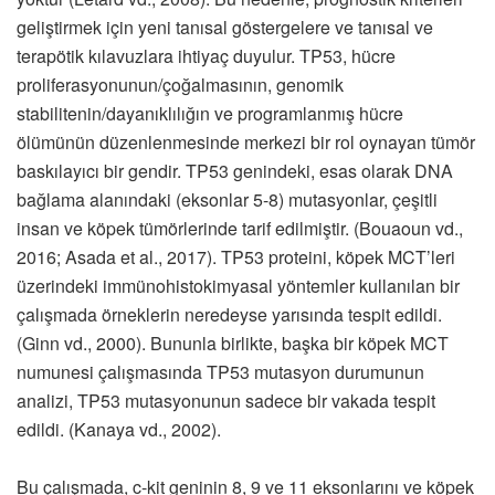
geliştirmek için yeni tanısal göstergelere ve tanısal ve
terapötik kılavuzlara ihtiyaç duyulur. TP53, hücre
proliferasyonunun/çoğalmasının, genomik
stabilitenin/dayanıklılığın ve programlanmış hücre
ölümünün düzenlenmesinde merkezi bir rol oynayan tümör
baskılayıcı bir gendir. TP53 genindeki, esas olarak DNA
bağlama alanındaki (eksonlar 5-8) mutasyonlar, çeşitli
insan ve köpek tümörlerinde tarif edilmiştir. (Bouaoun vd.,
2016; Asada et al., 2017). TP53 proteini, köpek MCT’leri
üzerindeki immünohistokimyasal yöntemler kullanılan bir
çalışmada örneklerin neredeyse yarısında tespit edildi.
(Ginn vd., 2000). Bununla birlikte, başka bir köpek MCT
numunesi çalışmasında TP53 mutasyon durumunun
analizi, TP53 mutasyonunun sadece bir vakada tespit
edildi. (Kanaya vd., 2002).
Bu çalışmada, c-kit geninin 8, 9 ve 11 eksonlarını ve köpek