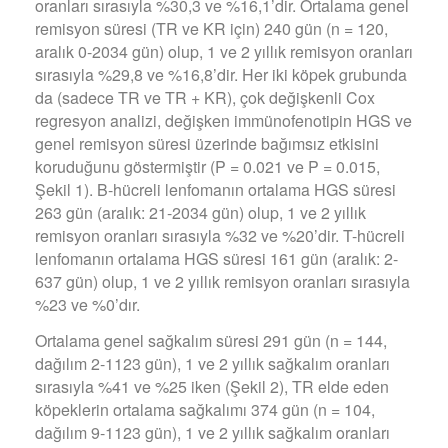
oranları sırasıyla %30,3 ve %16,1’dir. Ortalama genel
remisyon süresi (TR ve KR için) 240 gün (n = 120,
aralık 0-2034 gün) olup, 1 ve 2 yıllık remisyon oranları
sırasıyla %29,8 ve %16,8’dir. Her iki köpek grubunda
da (sadece TR ve TR + KR), çok değişkenli Cox
regresyon analizi, değişken immünofenotipin HGS ve
genel remisyon süresi üzerinde bağımsız etkisini
koruduğunu göstermiştir (P = 0.021 ve P = 0.015,
Şekil 1). B-hücreli lenfomanın ortalama HGS süresi
263 gün (aralık: 21-2034 gün) olup, 1 ve 2 yıllık
remisyon oranları sırasıyla %32 ve %20’dir. T-hücreli
lenfomanın ortalama HGS süresi 161 gün (aralık: 2-
637 gün) olup, 1 ve 2 yıllık remisyon oranları sırasıyla
%23 ve %0’dır.
Ortalama genel sağkalım süresi 291 gün (n = 144,
dağılım 2-1123 gün), 1 ve 2 yıllık sağkalım oranları
sırasıyla %41 ve %25 iken (Şekil 2), TR elde eden
köpeklerin ortalama sağkalımı 374 gün (n = 104,
dağılım 9-1123 gün), 1 ve 2 yıllık sağkalım oranları