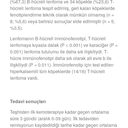
(%67,3) B-hücreli lenfoma ve 34 köpekte (%23,6) T-
hücreli lenfoma tespit edilmiş, geri kalan köpeklerde
fenotiplendirme teknik olarak mümkün olmamış (n =
8; %5,6) veya belirsiz sonuçlar elde edilmiştir (n = 5;
%3,5).
Lenfomanın B-hücreli immünofenotipi, T-hücreli
lenfomaya kıyasla dalak (P < 0.001) ve karaciğer (P =
0.001) lenfoma tutulumu ile daha sık ilişkiliydi. T-
hücre immünofenotipi daha sık olarak alt evre b ile
ilişkiliydi (P = 0.011). İmmünofenotip için test edilen
hiperkalsemili tüm köpeklerde (14/16) T-hücreli
lenfoma vardı.
Tedavi sonu
ç
lar
ı
Teşhisten ilk kemoterapiye kadar geçen ortalama
süre 3 gündü (aralık 0-39 gün). İlk tedaviden
remisyonun kaydedildiği tarihe kadar geçen ortalama