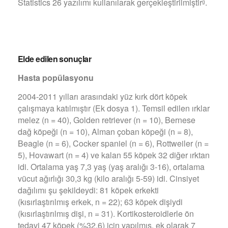
Statistics 26 yazılımı kullanılarak gerçekleştirilmiştir
.
g
Elde edilen sonuçlar
Hasta popülasyonu
2004-2011 yılları arasındaki yüz kırk dört köpek
çalışmaya katılmıştır (Ek dosya 1). Temsil edilen ırklar
melez (n = 40), Golden retriever (n = 10), Bernese
dağ köpeği (n = 10), Alman çoban köpeği (n = 8),
Beagle (n = 6), Cocker spaniel (n = 6), Rottweiler (n =
5), Hovawart (n = 4) ve kalan 55 köpek 32 diğer ırktan
idi. Ortalama yaş 7,3 yaş (yaş aralığı 3-16), ortalama
vücut ağırlığı 30,3 kg (kilo aralığı 5-59) idi. Cinsiyet
dağılımı şu şekildeydi: 81 köpek erkekti
(kısırlaştırılmış erkek, n = 22); 63 köpek dişiydi
(kısırlaştırılmış dişi, n = 31). Kortikosteroidlerle ön
tedavi 47 köpek (%32,6) için yapılmış, ek olarak 7