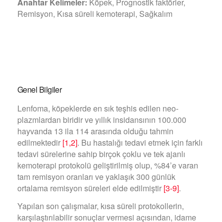
Anahtar Kelimeler:
Köpek, Prognostik faktörler,
Remisyon, Kısa süreli kemoterapi, Sağkalım
Genel Bilgiler
Lenfoma, köpeklerde en sık teşhis edilen neo-
plazmlardan biridir ve yıllık insidansının 100.000
hayvanda 13 ila 114 arasında olduğu tahmin
edilmektedir
[1,2]
.
Bu hastalığı tedavi etmek için farklı
tedavi sürelerine sahip birçok çoklu ve tek ajanlı
kemoterapi protokolü geliştirilmiş olup, %84’e varan
tam remisyon oranları ve yaklaşık 300 günlük
ortalama remisyon süreleri elde edilmiştir
[3-9]
.
Yapılan son çalışmalar, kısa süreli protokollerin,
karşılaştırılabilir sonuçlar vermesi açısından, idame