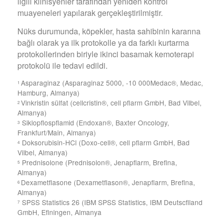
ilgili klinisyenler tarafından yeniden kontrol
muayeneleri yapılarak gerçekleştirilmiştir.
Nüks durumunda, köpekler, hasta sahibinin kararına
bağlı olarak ya ilk protokolle ya da farklı kurtarma
protokollerinden biriyle ikinci basamak kemoterapi
protokolü ile tedavi edildi.
Asparaginaz (Asparaginaz 5000, -10 000Medac®, Medac,
1
Hamburg, Almanya)
Vinkristin sülfat (cellcristin®, cell pflarm GmbH, Bad Vilbel,
2
Almanya)
Siklopflospflamid (Endoxan®, Baxter Oncology,
3
Frankfurt/Main, Almanya)
Doksorubisin-HCl (Doxo-cell®, cell pflarm GmbH, Bad
4
Vilbel, Almanya)
Prednisolone (Prednisolon®, Jenapflarm, Breflna,
5
Almanya)
Dexametflasone (Dexametflason®, Jenapflarm, Breflna,
6
Almanya)
SPSS Statistics 26 (IBM SPSS Statistics, IBM Deutscflland
7
GmbH, Eflningen, Almanya