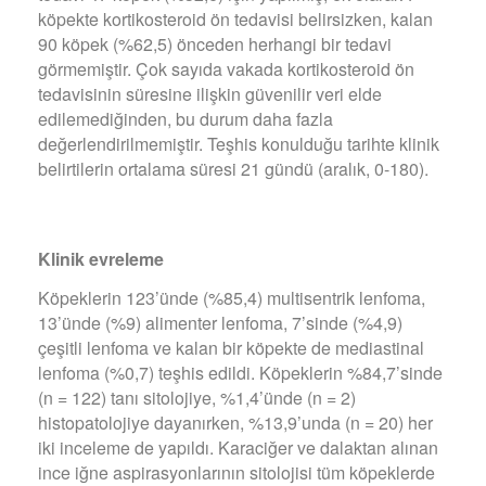
köpekte kortikosteroid ön tedavisi belirsizken, kalan
90 köpek (%62,5) önceden herhangi bir tedavi
görmemiştir. Çok sayıda vakada kortikosteroid ön
tedavisinin süresine ilişkin güvenilir veri elde
edilemediğinden, bu durum daha fazla
değerlendirilmemiştir. Teşhis konulduğu tarihte klinik
belirtilerin ortalama süresi 21 gündü (aralık, 0-180).
Klinik evreleme
Köpeklerin 123’ünde (%85,4) multisentrik lenfoma,
13’ünde (%9) alimenter lenfoma, 7’sinde (%4,9)
çeşitli lenfoma ve kalan bir köpekte de mediastinal
lenfoma (%0,7) teşhis edildi. Köpeklerin %84,7’sinde
(n = 122) tanı sitolojiye, %1,4’ünde (n = 2)
histopatolojiye dayanırken, %13,9’unda (n = 20) her
iki inceleme de yapıldı. Karaciğer ve dalaktan alınan
ince iğne aspirasyonlarının sitolojisi tüm köpeklerde