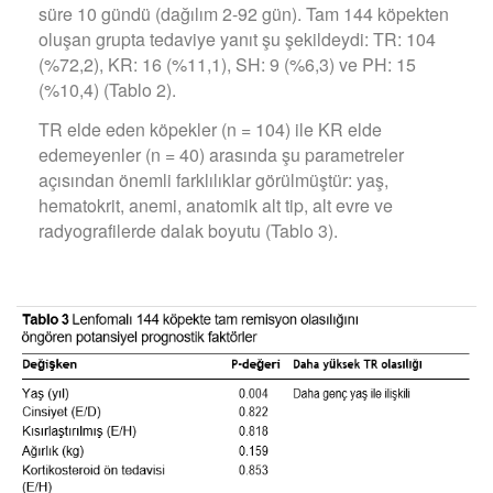
süre 10 gündü (dağılım 2-92 gün). Tam 144 köpekten
oluşan grupta tedaviye yanıt şu şekildeydi: TR: 104
(%72,2), KR: 16 (%11,1), SH: 9 (%6,3) ve PH: 15
(%10,4) (Tablo 2).
TR elde eden köpekler (n = 104) ile KR elde
edemeyenler (n = 40) arasında şu parametreler
açısından önemli farklılıklar görülmüştür: yaş,
hematokrit, anemi, anatomik alt tip, alt evre ve
radyografilerde dalak boyutu (Tablo 3).