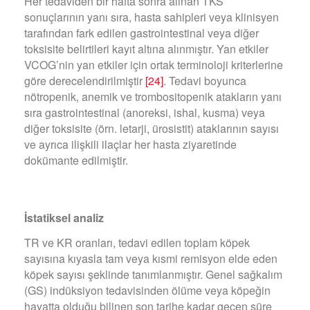
Her tedaviden bir hafta sonra alınan TKS
sonuçlarının yanı sıra, hasta sahipleri veya klinisyen
tarafından fark edilen gastrointestinal veya diğer
toksisite belirtileri kayıt altına alınmıştır. Yan etkiler
VCOG’nin yan etkiler için ortak terminoloji kriterlerine
göre derecelendirilmiştir
[24]
. Tedavi boyunca
nötropenik, anemik ve trombositopenik atakların yanı
sıra gastrointestinal (anoreksi, ishal, kusma) veya
diğer toksisite (örn. letarji, ürosistit) ataklarının sayısı
ve ayrıca ilişkili ilaçlar her hasta ziyaretinde
dokümante edilmiştir.
İstatiksel analiz
TR ve KR oranları, tedavi edilen toplam köpek
sayısına kıyasla tam veya kısmi remisyon elde eden
köpek sayısı şeklinde tanımlanmıştır. Genel sağkalım
(GS) indüksiyon tedavisinden ölüme veya köpeğin
hayatta olduğu bilinen son tarihe kadar geçen süre