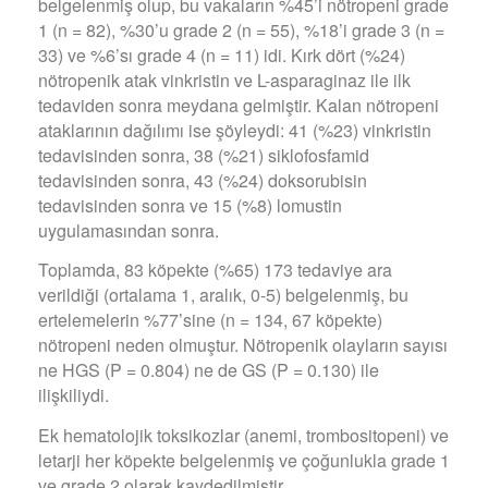
belgelenmiş olup, bu vakaların %45’i nötropeni grade
1 (n = 82), %30’u grade 2 (n = 55), %18’i grade 3 (n =
33) ve %6’sı grade 4 (n = 11) idi. Kırk dört (%24)
nötropenik atak vinkristin ve L-asparaginaz ile ilk
tedaviden sonra meydana gelmiştir. Kalan nötropeni
ataklarının dağılımı ise şöyleydi: 41 (%23) vinkristin
tedavisinden sonra, 38 (%21) siklofosfamid
tedavisinden sonra, 43 (%24) doksorubisin
tedavisinden sonra ve 15 (%8) lomustin
uygulamasından sonra.
Toplamda, 83 köpekte (%65) 173 tedaviye ara
verildiği (ortalama 1, aralık, 0-5) belgelenmiş, bu
ertelemelerin %77’sine (n = 134, 67 köpekte)
nötropeni neden olmuştur. Nötropenik olayların sayısı
ne HGS (P = 0.804) ne de GS (P = 0.130) ile
ilişkiliydi.
Ek hematolojik toksikozlar (anemi, trombositopeni) ve
letarji her köpekte belgelenmiş ve çoğunlukla grade 1
ve grade 2 olarak kaydedilmiştir.