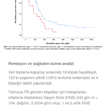
Remisyon ve sa
ğ
kal
ı
m s
ü
resi analizi
Veri toplama kapanışı sırasında 18 köpek hayattaydı,
122’si yaşamını yitirdi (100’ü lenfoma nedeniyle) ve 4
köpeğin takibi yapılamadı.
Yalnızca TR görülen köpekler için hesaplanan
ortalama Hastalıksız Geçen Süre (HGS) 242 gün (n =
104, dağılım, 2-2034 gün) olup, 1 ve 2 yıllık HGS