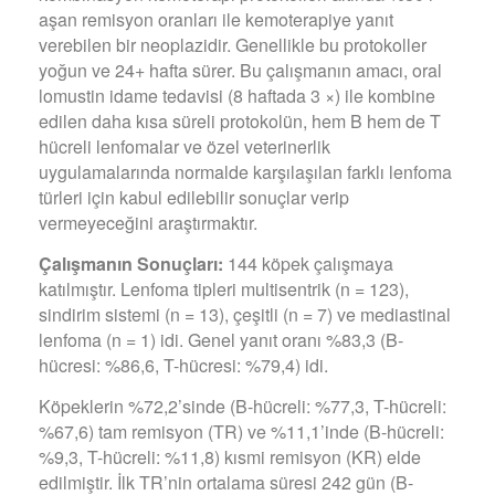
aşan remisyon oranları ile kemoterapiye yanıt
verebilen bir neoplazidir. Genellikle bu protokoller
yoğun ve 24+ hafta sürer. Bu çalışmanın amacı, oral
lomustin idame tedavisi (8 haftada 3 ×) ile kombine
edilen daha kısa süreli protokolün, hem B hem de T
hücreli lenfomalar ve özel veterinerlik
uygulamalarında normalde karşılaşılan farklı lenfoma
türleri için kabul edilebilir sonuçlar verip
vermeyeceğini araştırmaktır.
Çalışmanın Sonuçları:
144 köpek çalışmaya
katılmıştır. Lenfoma tipleri multisentrik (n = 123),
sindirim sistemi (n = 13), çeşitli (n = 7) ve mediastinal
lenfoma (n = 1) idi. Genel yanıt oranı %83,3 (B-
hücresi: %86,6, T-hücresi: %79,4) idi.
Köpeklerin %72,2’sinde (B-hücreli: %77,3, T-hücreli:
%67,6) tam remisyon (TR) ve %11,1’inde (B-hücreli:
%9,3, T-hücreli: %11,8) kısmi remisyon (KR) elde
edilmiştir. İlk TR’nin ortalama süresi 242 gün (B-