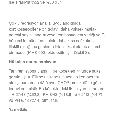
ise sırasıyla %52 ve %30’dur.
Çoklu regresyon analizi uygulandığında,
kortikosteroidlerle ön tedavi, daha yüksek mutlak
nötrofil sayısı, anemi veya trombositopeni varlığı ve T-
hücresi immünofenotipinin daha kısa sağkalımla
ilişkili olduğunu gösteren istatistiksel olarak anlamlı
bir model (P = 0.003) elde edilmiştir (Şekil 3).
N
ü
ksten sonra remisyon
Tam remisyona ulaşan 104 köpekten 74’ünde nüks
görülmüştür. Elli sekiz köpek müteakip kemoterapi
almış, bunlardan 43’ü aynı CHOP protokolüne göre
tedavi edilmiştir. Bu köpeklerdeki ikinci yanıt oranları
TR 27/43 (%62,8), KR 8/43 (%18,6), SH 2/43 (%4,7)
ve PH 6/43 (%14) olmuştur.
Yan etkiler