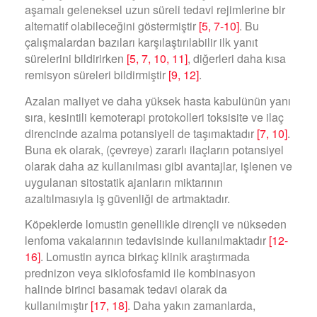
aşamalı geleneksel uzun süreli tedavi rejimlerine bir
alternatif olabileceğini göstermiştir
[5, 7-10]
. Bu
çalışmalardan bazıları karşılaştırılabilir ilk yanıt
sürelerini bildirirken
[5, 7, 10, 11]
, diğerleri daha kısa
remisyon süreleri bildirmiştir
[9, 12]
.
Azalan maliyet ve daha yüksek hasta kabulünün yanı
sıra, kesintili kemoterapi protokolleri toksisite ve ilaç
direncinde azalma potansiyeli de taşımaktadır
[7, 10]
.
Buna ek olarak, (çevreye) zararlı ilaçların potansiyel
olarak daha az kullanılması gibi avantajlar, işlenen ve
uygulanan sitostatik ajanların miktarının
azaltılmasıyla iş güvenliği de artmaktadır.
Köpeklerde lomustin genellikle dirençli ve nükseden
lenfoma vakalarının tedavisinde kullanılmaktadır
[12-
16]
. Lomustin ayrıca birkaç klinik araştırmada
prednizon veya siklofosfamid ile kombinasyon
halinde birinci basamak tedavi olarak da
kullanılmıştır
[17, 18]
. Daha yakın zamanlarda,