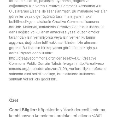
formatta kullanım, paylaşım, uyarlama, dağıtım ve
çoğaltmaya izin veren Creative Commons Attribution 4.0
Uluslararası Lisansı ile lisanslanmıştır. Bu makalede yer alan
görseller veya diğer üçüncü taraf materyalleri, aksi
belirtilmedikçe, makalenin Creative Commons lisansına
dahildir. Materyal, makalenin Creative Commons lisansına
dahil değilse ve kullanım amacınıza yasal düzenlemeler
tarafından izin verilmiyorsa veya izin verilen kullanımı
aşıyorsa, doğrudan telif hakkı sahibinden izin almanız
gerekir. Bu lisansın bir kopyasını görüntülemek için şu
adresi ziyaret edebilirsiniz:
http://creativecommons.org/licenses/by/4.0/. Creative
Commons Public Domain Tahsis feragati (http://creativeco
mmons.org/publicdomain/zero/1.0/), verilere ilişkin referans
satırında aksi belirtilmedikçe, bu makalede kullanıma
sunulan veriler için geçerlidir.
Özet
Genel Bilgiler:
Köpeklerde yüksek dereceli lenfoma,
kombinasyon kemoterapi protokolleri altında %80’i