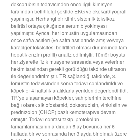
doksorubisin tedavisinden önce ilgili klinisyen
tarafından belirtildiği şekilde EKG ve ekokardiyografi
yapılmıştır. Herhangi bir klinik sistemik toksikoz
belirtisi ortaya çıktığında serum biyokimyası
yapılmıştır. Ayrıca, her lomustin uygulamasından
önce safra asitleri (ve safra asitlerinde artış ve/veya
karaciğer toksisitesi belirtileri olması durumunda tam
hepatik enzim profili) analiz edilmiştir. Tümör boyutu
her ziyarette fizik muayene sırasında veya veteriner
hekim tarafından gerekli görüldüğü takdirde ultrason
ile değerlendirilmiştir. TR sağlandığı takdirde, 3.
lomustin tedavisinden sonra tedavi sonlandırıldı ve
köpekler 4 haftalık aralıklarla yeniden değerlendirildi.
TR’ye ulaşamayan köpekler, sahiplerinin tercihine
bağlı olarak siklofosfamid, doksorubisin, vinkristin ve
prednizolon (CHOP) bazlı kemoterapiye devam
etmiştir. Tedavi sonrası takip, protokolün
tamamlanmasının ardından 6 ay boyunca her 6
haftada bir ve sonrasında her 3 ayda bir olmak üzere