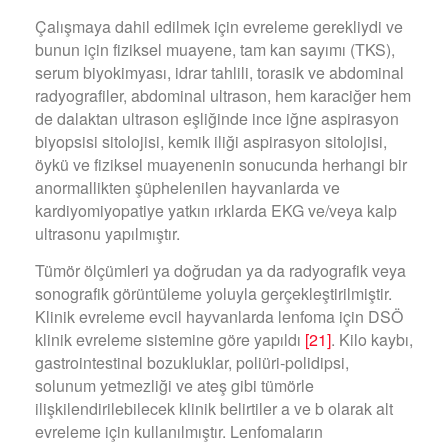
Çalışmaya dahil edilmek için evreleme gerekliydi ve
bunun için fiziksel muayene, tam kan sayımı (TKS),
serum biyokimyası, idrar tahlili, torasik ve abdominal
radyografiler, abdominal ultrason, hem karaciğer hem
de dalaktan ultrason eşliğinde ince iğne aspirasyon
biyopsisi sitolojisi, kemik iliği aspirasyon sitolojisi,
öykü ve fiziksel muayenenin sonucunda herhangi bir
anormallikten şüphelenilen hayvanlarda ve
kardiyomiyopatiye yatkın ırklarda EKG ve/veya kalp
ultrasonu yapılmıştır.
Tümör ölçümleri ya doğrudan ya da radyografik veya
sonografik görüntüleme yoluyla gerçekleştirilmiştir.
Klinik evreleme evcil hayvanlarda lenfoma için DSÖ
klinik evreleme sistemine göre yapıldı
[21]
. Kilo kaybı,
gastrointestinal bozukluklar, poliüri-polidipsi,
solunum yetmezliği ve ateş gibi tümörle
ilişkilendirilebilecek klinik belirtiler a ve b olarak alt
evreleme için kullanılmıştır. Lenfomaların