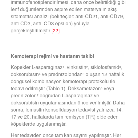
immünofenotiplendirilmesi, daha önce belirtildiği gibi
lenf düğümlerinden aspire edilen materyalin akış
sitometrisi analizi (belirteçler: anti-CD21, anti-CD79,
anti-CD3, anti- CD3 epsilon) yoluyla
gerçekleştirilmiştir
[22]
.
Kemoterapi rejimi ve hastan
ı
n takibi
Köpekler L-asparaginaz
, vinkristin
, siklofosfamid
,
1
2
3
doksorubisin
ve prednizolondan
oluşan 12 haftalık
4
5
döngüsel kombinasyon kemoterapi protokolü ile
tedavi edilmiştir (Tablo 1). Deksametazon
veya
6
prednizolon
doğrudan L-asparaginaz ve
7
doksorubisin uygulamasından önce verilmiştir. Daha
sonra, lomustin konsolidasyon tedavisi yalnızca 14,
17 ve 20. haftalarda tam remisyon (TR) elde eden
köpeklerde uygulanmıştır.
Her tedaviden önce tam kan sayımı yapılmıştır. Her