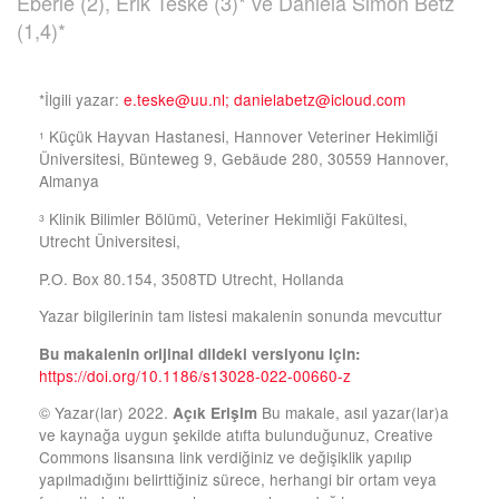
Eberle (2), Erik Teske (3)* ve Daniela Simon Betz
(1,4)*
*İlgili yazar:
e.teske@uu.nl;
danielabetz@icloud.com
Küçük Hayvan Hastanesi, Hannover Veteriner Hekimliği
1
Üniversitesi, Bünteweg 9, Gebäude 280, 30559 Hannover,
Almanya
Klinik Bilimler Bölümü, Veteriner Hekimliği Fakültesi,
3
Utrecht Üniversitesi,
P.O. Box 80.154, 3508TD Utrecht, Hollanda
Yazar bilgilerinin tam listesi makalenin sonunda mevcuttur
Bu makalenin orijinal dildeki versiyonu için:
https://doi.org/10.1186/s13028-022-00660-z
© Yazar(lar) 2022.
Bu makale, asıl yazar(lar)a
Açık Erişim
ve kaynağa uygun şekilde atıfta bulunduğunuz, Creative
Commons lisansına link verdiğiniz ve değişiklik yapılıp
yapılmadığını belirttiğiniz sürece, herhangi bir ortam veya