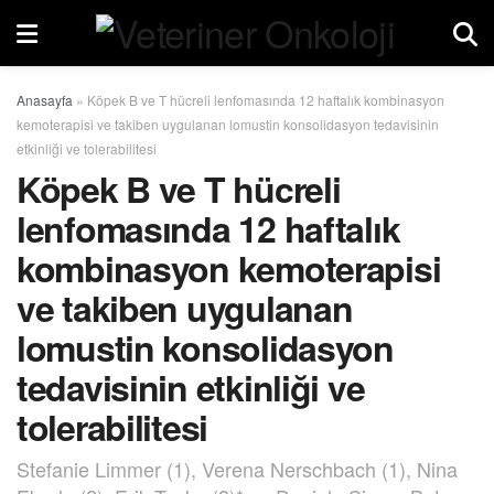
Anasayfa
»
Köpek B ve T hücreli lenfomasında 12 haftalık kombinasyon
kemoterapisi ve takiben uygulanan lomustin konsolidasyon tedavisinin
etkinliği ve tolerabilitesi
Köpek B ve T hücreli
lenfomasında 12 haftalık
kombinasyon kemoterapisi
ve takiben uygulanan
lomustin konsolidasyon
tedavisinin etkinliği ve
tolerabilitesi
Stefanie Limmer (1), Verena Nerschbach (1), Nina