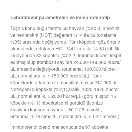
Laboratuvar parametreleri ve imm
ü
nofenotip
Teşhis konulduğu tarihte 58 hayvan (%40,3) anemikti
ve hematokrit (HCT) değerleri %14 ila 39 (ortalama
%35) arasında değişiyordu. Tüm köpekler göz önüne
alındığında, ortalama HCT %41 (aralık, 14-61) idi. İlk
muayenede 32 köpekte (%22,2) trombositopeni tespit
edilmiş olup trombosit sayıları 24.000-148.000 hücre/
µL arasında değişiyordu (ortalama, 100.500 hücre/
µL, normal aralık, > 150.000 hücre/µL). Tüm
köpeklerde ortalama trombosit/µL sayısı 247.000’dir.
Nötropeni 3 köpekte (%2,1; aralık, 1320-1970 hücre/
µL, normal aralık, > 2000 hücre/µL) görülmüştür. 16
köpekte (%11) hiperkalsemi görüldü (iyonize
kalsiyum konsantrasyonu 1.50-2.26 mmol/L;
ortalama, 1.78 mmol/L, normal aralık, < 1.47 mmol/L).
İmmünofenotiplendirme sonucunda 97 köpekte