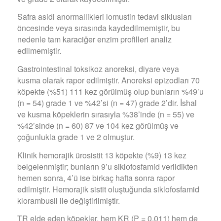
Safra asidi anormallikleri lomustin tedavi siklusları
öncesinde veya sırasında kaydedilmemiştir, bu
nedenle tam karaciğer enzim profilleri analiz
edilmemiştir.
Gastrointestinal toksikoz anoreksi, diyare veya
kusma olarak rapor edilmiştir. Anoreksi epizodları 70
köpekte (%51) 111 kez görülmüş olup bunların %49’u
(n = 54) grade 1 ve %42’si (n = 47) grade 2’dir. İshal
ve kusma köpeklerin sırasıyla %38’inde (n = 55) ve
%42’sinde (n = 60) 87 ve 104 kez görülmüş ve
çoğunlukla grade 1 ve 2 olmuştur.
Klinik hemorajik ürosistit 13 köpekte (%9) 13 kez
belgelenmiştir; bunların 9’u siklofosfamid verildikten
hemen sonra, 4’ü ise birkaç hafta sonra rapor
edilmiştir. Hemorajik sistit oluştuğunda siklofosfamid
klorambusil ile değiştirilmiştir.
TR elde eden köpekler, hem KR (P = 0,011) hem de