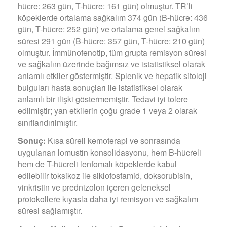
hücre: 263 gün, T-hücre: 161 gün) olmuştur. TR’li
köpeklerde ortalama sağkalım 374 gün (B-hücre: 436
gün, T-hücre: 252 gün) ve ortalama genel sağkalım
süresi 291 gün (B-hücre: 357 gün, T-hücre: 210 gün)
olmuştur. İmmünofenotip, tüm grupta remisyon süresi
ve sağkalım üzerinde bağımsız ve istatistiksel olarak
anlamlı etkiler göstermiştir. Splenik ve hepatik sitoloji
bulguları hasta sonuçları ile istatistiksel olarak
anlamlı bir ilişki göstermemiştir. Tedavi iyi tolere
edilmiştir; yan etkilerin çoğu grade 1 veya 2 olarak
sınıflandırılmıştır.
Sonuç:
Kısa süreli kemoterapi ve sonrasında
uygulanan lomustin konsolidasyonu, hem B-hücreli
hem de T-hücreli lenfomalı köpeklerde kabul
edilebilir toksikoz ile siklofosfamid, doksorubisin,
vinkristin ve prednizolon içeren geleneksel
protokollere kıyasla daha iyi remisyon ve sağkalım
süresi sağlamıştır.