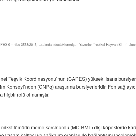
PESB – hibe 3538/2013) tarafından desteklenmiştir. Yazarlar Tropikal Hayvan Bilimi Lis
nel Teşvik Koordinasyonu’nun (CAPES) yüksek lisans bursiyerid
şim Konseyi’nden (CNPq) araştırma bursiyerleridir. Fon sağlayıcıl
hiçbir rolü olmamıştır.
ikst tümörlü meme karsinomlu (MC-BMT) dişi köpeklerde karbopla
e yaşam kalitesi ve sağkalım oranları ile bağlantısını inceleme