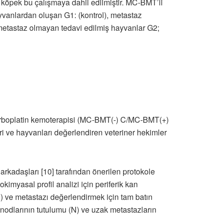
 köpek bu çalışmaya dahil edilmiştir. MC-BMT’li
ayvanlardan oluşan G1: (kontrol), metastaz
 metastaz olmayan tedavi edilmiş hayvanlar G2;
 karboplatin kemoterapisi (MC-BMT(-) C/MC-BMT(+)
ve hayvanları değerlendiren veteriner hekimler
arkadaşları [10] tarafından önerilen protokole
imyasal profil analizi için periferik kan
D)) ve metastazı değerlendirmek için tam batın
 nodlarının tutulumu (N) ve uzak metastazların