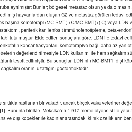
 gruba ayrılmıştır: Bunlar; bölgesel metastaz olsun ya da olma
 edilmiş hayvanlardan oluşan G2 ve metastaz görülen tedavi edi
tır: tek başına kemoterapi (MC-BMT(-) C/MC-BMT(+) C) veya L
tektomi, periferik kan lenfosit immünofenotipleme, beta-endorf
e tabi tutulmuştur. Elde edilen sonuçlara göre, LDN ile tedavi ed
nkefalin konsantrasyonları, kemoterapiye bağlı daha az yan etki
metrelerin değerlendirilmesiyle LDN kullanımı ile hem sağkalım 
ağlantı tespit edilmiştir. Bu sonuçlar, LDN’nin MC-BMT’li dişi köp
sağkalım oranını uzattığını göstermektedir.
sıklıkla rastlanan bir vakadır, ancak birçok vaka veteriner değe
 [1]. Bununla birlikte, Meksika’da 1.917 meme biyopsisi ile yapı
 ve dişi köpekler ile kadınlar arasındaki klinik özelliklerin benz