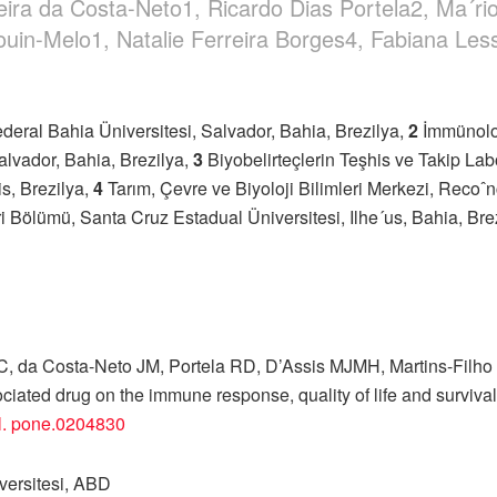
ira da Costa-Neto1, Ricardo Dias Portela2, Ma´rio
rouin-Melo1, Natalie Ferreira Borges4, Fabiana Les
ederal Bahia Üniversitesi, Salvador, Bahia, Brezilya,
2
İmmünoloj
Salvador, Bahia, Brezilya,
3
Biyobelirteçlerin Teşhis ve Takip La
s, Brezilya,
4
Tarım, Çevre ve Biyoloji Bilimleri Merkezi, Recoˆ
i Bölümü, Santa Cruz Estadual Üniversitesi, Ilhe´us, Bahia, Bre
da Costa-Neto JM, Portela RD, D’Assis MJMH, Martins-Filho OA
ociated drug on the immune response, quality of life and surv
.
pone.0204830
ersitesi, ABD