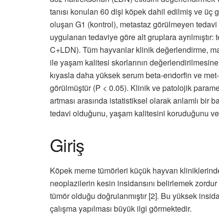
tanısı konulan 60 dişi köpek dahil edilmiş ve üç
oluşan G1 (kontrol), metastaz görülmeyen tedavi
uygulanan tedaviye göre alt gruplara ayrılmış
C+LDN). Tüm hayvanlar klinik değerlendirme, mas
ile yaşam kalitesi skorlarının değerlendirilmesin
kıyasla daha yüksek serum beta-endorfin ve met-e
görülmüştür (P < 0.05). Klinik ve patolojik para
artması arasında istatistiksel olarak anlamlı bir b
tedavi olduğunu, yaşam kalitesini koruduğunu ve 
Giriş
Köpek meme tümörleri küçük hayvan kliniklerinde 
neoplazilerin kesin insidansını belirlemek zordur
tümör olduğu doğrulanmıştır [2]. Bu yüksek insidans
çalışma yapılması büyük ilgi görmektedir.