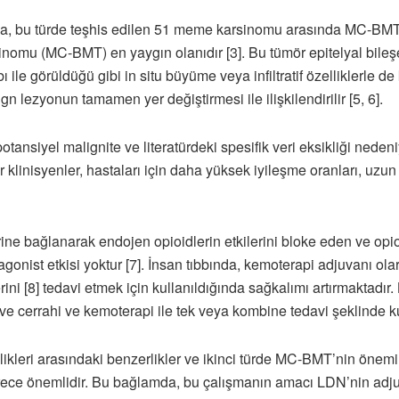
da, bu türde teşhis edilen 51 meme karsinomu arasında MC-BMT
nomu (MC-BMT) en yaygın olanıdır [3]. Bu tümör epitelyal bil
ile görüldüğü gibi in situ büyüme veya infiltratif özelliklerle de
lezyonun tamamen yer değiştirmesi ile ilişkilendirilir [5, 6].
ansiyel malignite ve literatürdeki spesifik veri eksikliği nedeni
er klinisyenler, hastaları için daha yüksek iyileşme oranları, uz
ine bağlanarak endojen opioidlerin etkilerini bloke eden ve opioi
i agonist etkisi yoktur [7]. İnsan tıbbında, kemoterapi adjuvanı 
ini [8] tedavi etmek için kullanıldığında sağkalımı artırmaktadır
ve cerrahi ve kemoterapi ile tek veya kombine tedavi şeklinde kull
kleri arasındaki benzerlikler ve ikinci türde MC-BMT’nin önemi 
rece önemlidir. Bu bağlamda, bu çalışmanın amacı LDN’nin adju