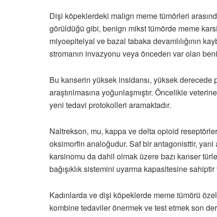
Dişi köpeklerdeki malign meme tümörleri arasın
görüldüğü gibi, benign mikst tümörde meme karsi
miyoepitelyal ve bazal tabaka devamlılığının kaybı 
stromanın invazyonu veya önceden var olan benign 
Bu kanserin yüksek insidansı, yüksek derecede pot
araştırılmasına yoğunlaşmıştır. Öncelikle veterin
yeni tedavi protokolleri aramaktadır.
Naltrekson, mu, kappa ve delta opioid reseptörler
oksimorfin analoğudur. Saf bir antagonisttir, yan
karsinomu da dahil olmak üzere bazı kanser türler
bağışıklık sistemini uyarma kapasitesine sahiptir 
Kadınlarda ve dişi köpeklerde meme tümörü özelli
kombine tedaviler önermek ve test etmek son de