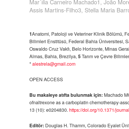
Mar´ılia Carneiro Machado1, João More
Assis Martins-Filho3, Stella Maria Bar
1
Anatomi, Patoloji ve Veteriner Klinik Bölümü, F
Bilimleri Enstitüsü, Federal Bahia Üniversitesi, 
Oswaldo Cruz Vakfı, Belo Horizonte, Minas Gerai
Almas, Bahia, Brezilya,
5
Tarım ve Çevre Bilimler
*
alestrel
a@gmail.com
OPEN ACCESS
Bu makaleye atıfta bulunmak için:
Machado MC, 
ofnaltrexone as a carboplatin chemotherapy-ass
13 (10): e0204830.
https://doi.org/10.1371/journal
Editör
:
Douglas H. Thamm, Colorado Eyalet Üniv