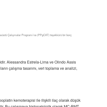
ansüstü Çalışmalar Programı’na (PPgCAT) teşekkürü bir borç
ir. Alessandra Estrela-Lima ve Olindo Assis
arın çalışma tasarımı, veri toplama ve analizi,
tin kemoterapisi ile ilişkili ilaç olarak düşük
ktir. Bu çalışmaya histopatolojik olarak MC-BMT