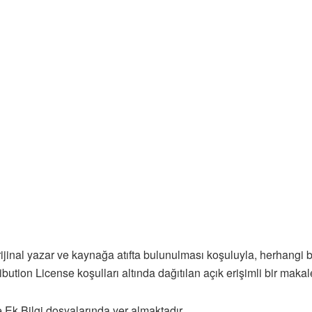
inal yazar ve kaynağa atıfta bulunulması koşuluyla, herhangi b
tion License koşulları altında dağıtılan açık erişimli bir makale
e Ek Bilgi dosyalarında yer almaktadır.