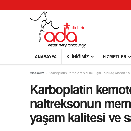
ANASAYFA
KLINIĞIMIZ
HIZMETLER
Anasayfa
»
Karboplatin kemoterapisi ile ilişkili bir ilaç olara
Karboplatin kemotera
naltreksonun meme
yaşam kalitesi ve s