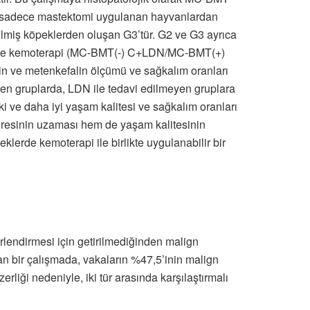
sın sadece mastektomi uygulanan hayvanlardan
lmiş köpeklerden oluşan G3’tür. G2 ve G3 ayrıca
DN ve kemoterapi (MC-BMT(-) C+LDN/MC-BMT(+)
in ve metenkefalin ölçümü ve sağkalım oranları
ilen gruplarda, LDN ile tedavi edilmeyen gruplara
 ve daha iyi yaşam kalitesi ve sağkalım oranları
süresinin uzaması hem de yaşam kalitesinin
eklerde kemoterapi ile birlikte uygulanabilir bir
rlendirmesi için getirilmediğinden malign
lan bir çalışmada, vakaların %47,5’inin malign
erliği nedeniyle, iki tür arasında karşılaştırmalı