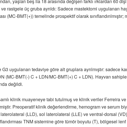
n, yaşları beş ila 18 arasında değişen farklı ırklardan 60 dişi
ldi ve rastgele üç gruba ayrıldı: Sadece mastektomi uygulanan h
ı (MC-BMT(+)) temelinde prospektif olarak sınıflandırılmıştır;
e G3 uygulanan tedaviye göre alt gruplara ayrılmıştır: sadece
DN (MC-BMT(-) C + LDN/MC-BMT(+) C + LDN). Hayvan sahipleri 
nda değildi.
lı klinik muayeneye tabi tutulmuş ve klinik veriler Ferreira ve 
miştir. Preoperatif klinik değerlendirme, hemogram ve serum biyok
laterolateral (LLD), sol laterolateral (LLE) ve ventral-dorsal (V
ıflandırması TNM sistemine göre tümör boyutu (T), bölgesel lenf