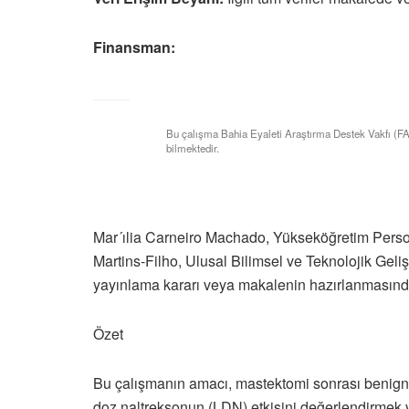
Finansman:
Bu çalışma Bahia Eyaleti Araştırma Destek Vakfı (FA
bilmektedir.
Mar´ılia Carneiro Machado, Yükseköğretim Perso
Martins-Filho, Ulusal Bilimsel ve Teknolojik Geli
yayınlama kararı veya makalenin hazırlanmasında 
Özet
Bu çalışmanın amacı, mastektomi sonrası benign m
doz naltreksonun (LDN) etkisini değerlendirmek v