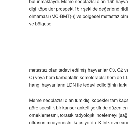
bulunmaktaydı. Meme neoplazisi olan 150 hayvanda
dişi köpekler prospektif bir şekilde değerlendiri
olmaması (MC-BMT(-)) ve bölgesel metastaz olmas
ve bölgesel
metastaz olan tedavi edilmiş hayvanlar G3. G2 v
C) veya hem karboplatin kemoterapisi hem de L
hangi hayvanların LDN ile tedavi edildiğinin farkı
Meme neoplazisi olan tüm dişi köpekler tam kapsam
göre spesifik bir kanser anketi şeklinde düzenlen
örneklemesini, torasik radyolojik incelemeyi (sağ 
ultrason muayenesini kapsıyordu. Klinik evre sın