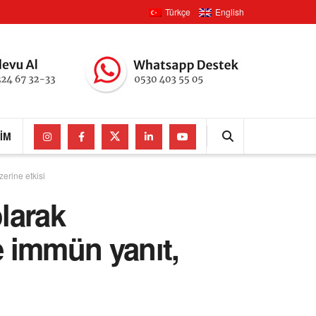
Türkçe
English
ŞIM
erine etkisi
olarak
 immün yanıt,