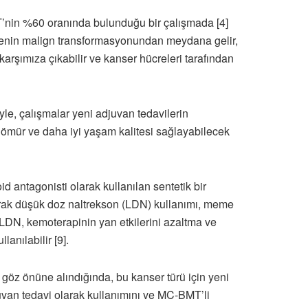
’nin %60 oranında bulunduğu bir çalışmada [4]
eşenin malign transformasyonundan meydana gelir,
 karşımıza çıkabilir ve kanser hücreleri tarafından
yle, çalışmalar yeni adjuvan tedavilerin
un ömür ve daha iyi yaşam kalitesi sağlayabilecek
d antagonisti olarak kullanılan sentetik bir
olarak düşük doz naltrekson (LDN) kullanımı, meme
. LDN, kemoterapinin yan etkilerini azaltma ve
anılabilir [9].
göz önüne alındığında, bu kanser türü için yeni
van tedavi olarak kullanımını ve MC-BMT’li