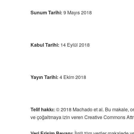
Sunum Tarihi:
9 Mayıs 2018
Kabul Tarihi:
14 Eylül 2018
Yayın Tarihi
:
4 Ekim 2018
Telif hakkı:
© 2018 Machado et al. Bu makale, orij
ve çoğaltmaya izin veren Creative Commons Attribu
Veri Eri
ş
im Beyan
ı
:
İlgili tüm veriler makalede v