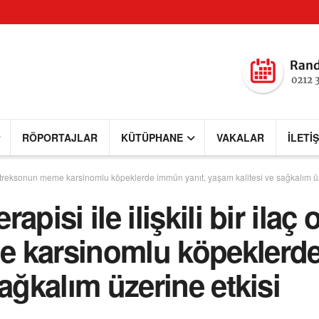
RÖPORTAJLAR
KÜTÜPHANE
VAKALAR
İLETI
k naltreksonun meme karsinomlu köpeklerde immün yanıt, yaşam kalitesi ve sağkalım üz
pisi ile ilişkili bir ilaç 
 karsinomlu köpeklerde
ağkalım üzerine etkisi