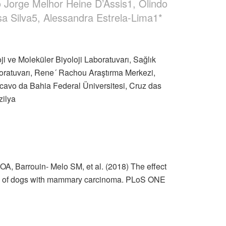
 Jorge Melhor Heine D’Assis1, Olindo
sa Silva5, Alessandra Estrela-Lima1*
i ve Moleküler Biyoloji Laboratuvarı, Sağlık
boratuvarı, Rene´ Rachou Araştırma Merkezi,
ncavo da Bahia Federal Üniversitesi, Cruz das
zilya
, Barrouin- Melo SM, et al. (2018) The effect
ival of dogs with mammary carcinoma. PLoS ONE