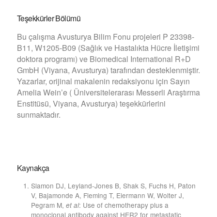
Teşekkürler Bölümü
Bu çalışma Avusturya Bilim Fonu projeleri P 23398-
B11, W1205-B09 (Sağlık ve Hastalıkta Hücre İletişimi
doktora programı) ve Biomedical International R+D
GmbH (Viyana, Avusturya) tarafından desteklenmiştir.
Yazarlar, orijinal makalenin redaksiyonu için Sayın
Amelia Wein’e ( Üniversitelerarası Messerli Araştırma
Enstitüsü, Viyana, Avusturya) teşekkürlerini
sunmaktadır.
Kaynakça
Slamon DJ, Leyland-Jones B, Shak S, Fuchs H, Paton
V, Bajamonde A, Fleming T, Eiermann W, Wolter J,
Pegram M,
: Use of chemotherapy plus a
et al
monoclonal antibody against HER2 for metastatic