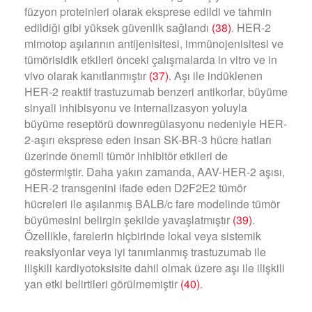
füzyon proteinleri olarak eksprese edildi ve tahmin
edildiği gibi yüksek güvenlik sağlandı
(38)
. HER-2
mimotop aşılarının antijenisitesi, immünojenisitesi ve
tümörisidik etkileri önceki çalışmalarda in vitro ve in
vivo olarak kanıtlanmıştır
(37)
. Aşı ile indüklenen
HER-2 reaktif trastuzumab benzeri antikorlar, büyüme
sinyali inhibisyonu ve internalizasyon yoluyla
büyüme reseptörü downregülasyonu nedeniyle HER-
2-aşırı eksprese eden insan SK-BR-3 hücre hatları
üzerinde önemli tümör inhibitör etkileri de
göstermiştir. Daha yakın zamanda, AAV-HER-2 aşısı,
HER-2 transgenini ifade eden D2F2E2 tümör
hücreleri ile aşılanmış BALB/c fare modelinde tümör
büyümesini belirgin şekilde yavaşlatmıştır
(39)
.
Özellikle, farelerin hiçbirinde lokal veya sistemik
reaksiyonlar veya iyi tanımlanmış trastuzumab ile
ilişkili kardiyotoksisite dahil olmak üzere aşı ile ilişkili
yan etki belirtileri görülmemiştir
(40)
.