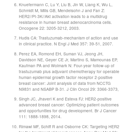
Knuefermann C, Lu Y, Liu B, Jin W, Liang K, Wu L,
Schmidt M, Mills GB, Mendelsohn J and Fan Z:
HER2//PI-3K//Akt activation leads to a multidrug
resistance in human breast adenocarcinoma cells.
Oncogene 22: 3205-3212, 2003.
Hudis CA: Trastuzumab-mechanism of action and use
in clinical practice. N Engl J Med 357: 39-51, 2007.
Perez EA, Romond EH, Suman VJ, Jeong JH,
Davidson NE, Geyer CE Jr, Martino S, Mamounas EP,
Kaufman PA and Wolmark N: Four-year follow-up of
trastuzumab plus adjuvant chemotherapy for operable
human epidermal growth factor receptor 2-positive
breast cancer: Joint analysis of data from NCCTG
N9831 and NSABP B-31. J Clin Oncol 29: 3366-3373,
Singh JC, Jhaveri K and Esteva FJ: HER2-positive
advanced breast cancer: Optimizing patient outcomes
and opportunities for drug development. Br J Cancer
111: 1888-1898, 2014.
Rimawi MF, Schiff R and Osborne CK: Targeting HER2