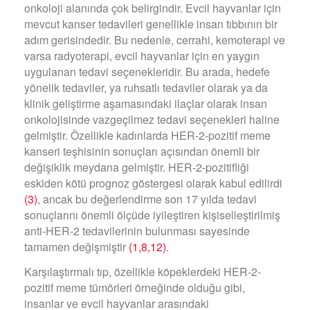
onkoloji alanında çok belirgindir. Evcil hayvanlar için
mevcut kanser tedavileri genellikle insan tıbbının bir
adım gerisindedir. Bu nedenle, cerrahi, kemoterapi ve
varsa radyoterapi, evcil hayvanlar için en yaygın
uygulanan tedavi seçenekleridir. Bu arada, hedefe
yönelik tedaviler, ya ruhsatlı tedaviler olarak ya da
klinik geliştirme aşamasındaki ilaçlar olarak insan
onkolojisinde vazgeçilmez tedavi seçenekleri haline
gelmiştir. Özellikle kadınlarda HER-2-pozitif meme
kanseri teşhisinin sonuçları açısından önemli bir
değişiklik meydana gelmiştir. HER-2-pozitifliği
eskiden kötü prognoz göstergesi olarak kabul edilirdi
(3)
, ancak bu değerlendirme son 17 yılda tedavi
sonuçlarını önemli ölçüde iyileştiren kişiselleştirilmiş
anti-HER-2 tedavilerinin bulunması sayesinde
tamamen değişmiştir
(1,8,12)
.
Karşılaştırmalı tıp, özellikle köpeklerdeki HER-2-
pozitif meme tümörleri örneğinde olduğu gibi,
insanlar ve evcil hayvanlar arasındaki