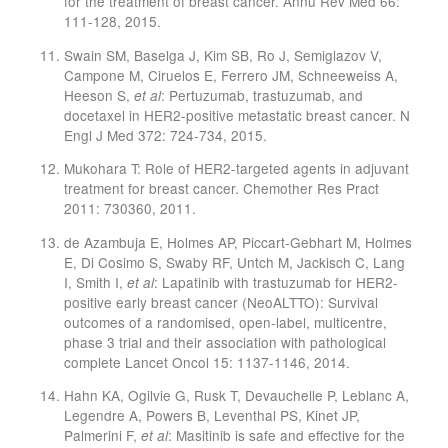
for the treatment of breast cancer. Annu Rev Med 66:
111-128, 2015.
Swain SM, Baselga J, Kim SB, Ro J, Semiglazov V,
Campone M, Ciruelos E, Ferrero JM, Schneeweiss A,
Heeson S,
: Pertuzumab, trastuzumab, and
et al
docetaxel in HER2-positive metastatic breast cancer. N
Engl J Med 372: 724-734, 2015.
Mukohara T: Role of HER2-targeted agents in adjuvant
treatment for breast cancer. Chemother Res Pract
2011: 730360, 2011.
de Azambuja E, Holmes AP, Piccart-Gebhart M, Holmes
E, Di Cosimo S, Swaby RF, Untch M, Jackisch C, Lang
I, Smith I,
: Lapatinib with trastuzumab for HER2-
et al
positive early breast cancer (NeoALTTO): Survival
outcomes of a randomised, open-label, multicentre,
phase 3 trial and their association with pathological
complete Lancet Oncol 15: 1137-1146, 2014.
Hahn KA, Ogilvie G, Rusk T, Devauchelle P, Leblanc A,
Legendre A, Powers B, Leventhal PS, Kinet JP,
Palmerini F,
: Masitinib is safe and effective for the
et al