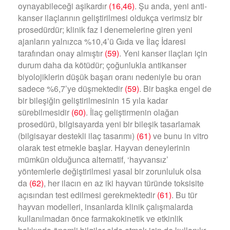
oynayabileceği aşikardır
(16,46)
. Şu anda, yeni anti-
kanser ilaçlarının geliştirilmesi oldukça verimsiz bir
prosedürdür; klinik faz I denemelerine giren yeni
ajanların yalnızca %10,4’ü Gıda ve İlaç İdaresi
tarafından onay almıştır
(59)
. Yeni kanser ilaçları için
durum daha da kötüdür; çoğunlukla antikanser
biyolojiklerin düşük başarı oranı nedeniyle bu oran
sadece %6,7’ye düşmektedir
(59)
. Bir başka engel de
bir bileşiğin geliştirilmesinin 15 yıla kadar
sürebilmesidir
(60)
. İlaç geliştirmenin olağan
prosedürü, bilgisayarda yeni bir bileşik tasarlamak
(bilgisayar destekli ilaç tasarımı)
(61)
ve bunu in vitro
olarak test etmekle başlar. Hayvan deneylerinin
mümkün olduğunca alternatif, ‘hayvansız’
yöntemlerle değiştirilmesi yasal bir zorunluluk olsa
da
(62)
, her ilacın en az iki hayvan türünde toksisite
açısından test edilmesi gerekmektedir
(61)
. Bu tür
hayvan modelleri, insanlarda klinik çalışmalarda
kullanılmadan önce farmakokinetik ve etkinlik