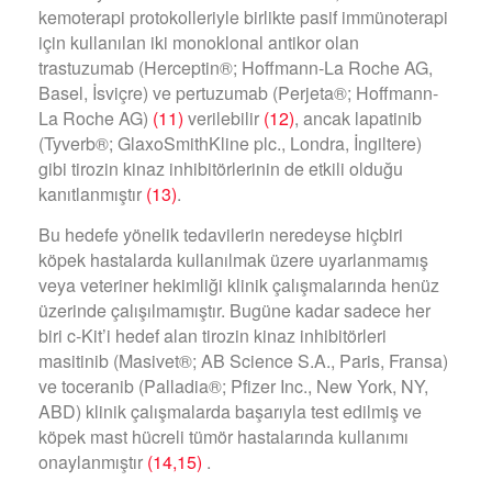
kemoterapi protokolleriyle birlikte pasif immünoterapi
için kullanılan iki monoklonal antikor olan
trastuzumab (Herceptin®; Hoffmann-La Roche AG,
Basel, İsviçre) ve pertuzumab (Perjeta®; Hoffmann-
La Roche AG)
(11)
verilebilir
(12)
, ancak lapatinib
(Tyverb®; GlaxoSmithKline plc., Londra, İngiltere)
gibi tirozin kinaz inhibitörlerinin de etkili olduğu
kanıtlanmıştır
(13)
.
Bu hedefe yönelik tedavilerin neredeyse hiçbiri
köpek hastalarda kullanılmak üzere uyarlanmamış
veya veteriner hekimliği klinik çalışmalarında henüz
üzerinde çalışılmamıştır. Bugüne kadar sadece her
biri c-Kit’i hedef alan tirozin kinaz inhibitörleri
masitinib (Masivet®; AB Science S.A., Paris, Fransa)
ve toceranib (Palladia®; Pfizer Inc., New York, NY,
ABD) klinik çalışmalarda başarıyla test edilmiş ve
köpek mast hücreli tümör hastalarında kullanımı
onaylanmıştır
(14,15)
.