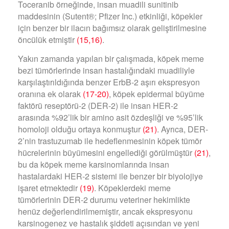
Toceranib örneğinde, insan muadili sunitinib
maddesinin (Sutent®; Pfizer Inc.) etkinliği, köpekler
için benzer bir ilacın bağımsız olarak geliştirilmesine
öncülük etmiştir
(15,16)
.
Yakın zamanda yapılan bir çalışmada, köpek meme
bezi tümörlerinde insan hastalığındaki muadiliyle
karşılaştırıldığında benzer ErbB-2 aşırı ekspresyon
oranına ek olarak
(17-20)
, köpek epidermal büyüme
faktörü reseptörü-2 (DER-2) ile insan HER-2
arasında %92’lik bir amino asit özdeşliği ve %95’lik
homoloji olduğu ortaya konmuştur
(21)
. Ayrıca, DER-
2’nin trastuzumab ile hedeflenmesinin köpek tümör
hücrelerinin büyümesini engellediği görülmüştür
(21)
,
bu da köpek meme karsinomlarında insan
hastalardaki HER-2 sistemi ile benzer bir biyolojiye
işaret etmektedir
(19)
. Köpeklerdeki meme
tümörlerinin DER-2 durumu veteriner hekimlikte
henüz değerlendirilmemiştir, ancak ekspresyonu
karsinogenez ve hastalık şiddeti açısından ve yeni