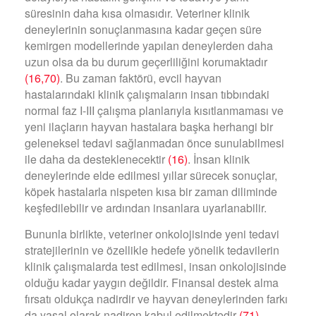
süresinin daha kısa olmasıdır. Veteriner klinik
deneylerinin sonuçlanmasına kadar geçen süre
kemirgen modellerinde yapılan deneylerden daha
uzun olsa da bu durum geçerliliğini korumaktadır
(16,70)
. Bu zaman faktörü, evcil hayvan
hastalarındaki klinik çalışmaların insan tıbbındaki
normal faz I-III çalışma planlarıyla kısıtlanmaması ve
yeni ilaçların hayvan hastalara başka herhangi bir
geleneksel tedavi sağlanmadan önce sunulabilmesi
ile daha da desteklenecektir
(16)
. İnsan klinik
deneylerinde elde edilmesi yıllar sürecek sonuçlar,
köpek hastalarla nispeten kısa bir zaman diliminde
keşfedilebilir ve ardından insanlara uyarlanabilir.
Bununla birlikte, veteriner onkolojisinde yeni tedavi
stratejilerinin ve özellikle hedefe yönelik tedavilerin
klinik çalışmalarda test edilmesi, insan onkolojisinde
olduğu kadar yaygın değildir. Finansal destek alma
fırsatı oldukça nadirdir ve hayvan deneylerinden farkı
da yasal olarak nadiren kabul edilmektedir
(71)
.