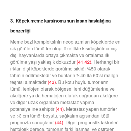
3. Köpek meme karsinomunun insan hastalığına
benzerliği
Meme bezi kompleksinin neoplazmları köpeklerde en
sık görülen tümörler olup, özellikle kısırlaştırılmamış
dişi hayvanlarda ortaya çıkmakta ve ortalama ilk
görülme yaşı yaklaşık dokuzdur
(41,42)
. Herhangi bir
ırktan dişi köpeklerde görülme sıklığı %50 olarak
tahmin edilmektedir ve bunların %40 ila 50’si malign
teşhisi almaktadır
(43)
. Bu kötü huylu tümörlerin
tümü, lenfojen olarak bölgesel lenf düğümlerine ve
akciğere ya da hematojen olarak doğrudan akciğere
ve diğer uzak organlara metastaz yapma
potansiyeline sahiptir
(44)
. Metastaz yapan tümörler
ve >3 cm tümör boyutu, sağkalım açısından kötü
prognozla sonuçlanır
(44)
. Diğer prognostik faktörler
histolojik derece, tümörün farklılaşması ve östrojen