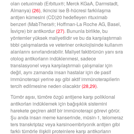
olan cetuximab (Erbitux®; Merck KGaA, Darmstadt,
Almanya)
(26)
, ikincisi ise B-hücresi farklılaşma
antijen kümesini (CD)20 hedefleyen rituximab
benzeri (MabThera®; Hoffman-La Roche AG, Basel,
İsviçre) bir antikordur
(27)
. Bununla birlikte, bu
yöntemler yüksek maliyetlidir ve bu da karşılaştırmalı
tıbbi çalışmalarda ve veteriner onkolojisinde kullanım
alanlarını sınırlandırabilir. Maliyet faktörünün yanı sıra
otolog antikorların indüklenmesi, sadece
translasyonel veya karşılaştırmalı çalışmalar için
değil, aynı zamanda insan hastalar için de pasif
immünoterapi yerine aşı gibi aktif immünoterapilerin
tercih edilmesine neden olacaktır
(28,29)
.
Tümör aşısı, tümöre özgü antijene karşı poliklonal
antikorları indüklemek için bağışıklık sistemini
harekete geçiren aktif bir immünoterapi görevi görür.
Şu anda insan meme kanserinde, müsin-1, telomeraz
ters transkriptaz veya karsinoembriyonik antijen gibi
farklı tümörle ilişkili proteinlere karşı antikorların