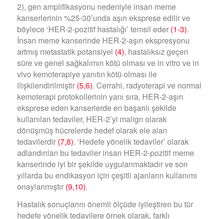
2), gen amplifikasyonu nedeniyle insan meme
kanserlerinin %25-30’unda aşırı eksprese edilir ve
böylece ‘HER-2-pozitif hastalığı’ temsil eder
(1-3)
.
İnsan meme kanserinde HER-2-aşırı ekspresyonu
artmış metastatik potansiyel
(4)
, hastalıksız geçen
süre ve genel sağkalımın kötü olması ve in vitro ve in
vivo kemoterapiye yanıtın kötü olması ile
ilişkilendirilmiştir
(5,6)
. Cerrahi, radyoterapi ve normal
kemoterapi protokollerinin yanı sıra, HER-2-aşırı
eksprese eden kanserlerde en başarılı şekilde
kullanılan tedaviler, HER-2’yi malign olarak
dönüşmüş hücrelerde hedef olarak ele alan
tedavilerdir
(7,8)
. ‘Hedefe yönelik tedaviler’ olarak
adlandırılan bu tedaviler insan HER-2-pozitif meme
kanserinde iyi bir şekilde uygulanmaktadır ve son
yıllarda bu endikasyon için çeşitli ajanların kullanımı
onaylanmıştır
(9,10)
.
Hastalık sonuçlarını önemli ölçüde iyileştiren bu tür
hedefe yönelik tedavilere örnek olarak, farklı