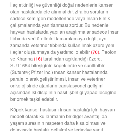
İlaç etkinliği ve güvenliği doğal nedenlerle kanser
olan hastalarda ele alınmalıdır, zira bu soruların
sadece kemirgen modellerinde veya insan klinik
çalışmalarında yanıtlanması zordur. Bu nedenle
hayvan hastalarda yapılan araştırmalar sadece insan
tıbbında veri üretimini tamamlamaya değil, aynı
zamanda veteriner tıbbında kullanılmak üzere yeni
ilaçlar oluşturmaya da yardımcı olabilir
(70)
. Paoloni
ve Khanna
(16)
tarafından açıklandığı üzere,
SU11654 bileşiğinin köpeklerde ve sunitinibin
(Sutent®; Pfizer Inc.) insan kanser hastalarında
paralel olarak geliştirilmesi, insan ve veteriner
onkolojisinde ajanların translasyonel gelişimi
açısından iki disiplinin nasıl işbirliği yapabileceğine
bir örnek teşkil edebilir.
Köpek kanser hastasını insan hastalığı için hayvan
modeli olarak kullanmanın bir diğer avantajı da
yaşam süresinin nispeten daha kısa olması ve
dolayısıyla hastalık gelişimi ve tedaviye yanıt