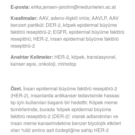
E-posta:
erika.jensen-jarolim@meduniwien.ac.at
Kısaltmalar:
AAV, adeno-ilişkili virüs; AAVLP, AAV
benzeri partikül; DER-2, köpek epidermal büyüme
faktörü reseptörü-2; EGFR, epidermal büyüme faktörü
reseptörü; HER-2, insan epidermal büyüme faktörü
reseptörü-2
Anahtar Kelimeler:
HER-2, köpek, translasyonel,
kanser aşısı, onkoloji, mimotop
Özet.
İnsan epidermal büyüme faktörü reseptörü-2
(HER-2), insanlarda antikanser tedavisinde hassas
tıp için kullanılan başarılı bir hedeftir. Köpek meme
tümörlerinde, burada ‘köpek epidermal büyüme
faktörü reseptörü-2 (DER-2)’ olarak adlandırılan ve
insan meme kanserindekine benzer biyolojik etkileri
olan %92 amino asit özdeşliğine sahip HER-2