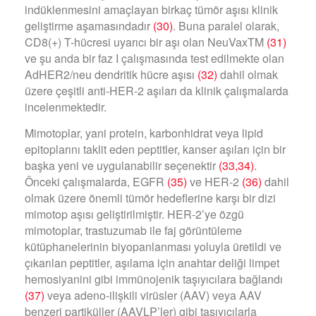
indüklenmesini amaçlayan birkaç tümör aşısı klinik
geliştirme aşamasındadır
(30)
. Buna paralel olarak,
CD8(+) T-hücresi uyarıcı bir aşı olan NeuVaxTM
(31)
ve şu anda bir faz I çalışmasında test edilmekte olan
AdHER2/neu dendritik hücre aşısı
(32)
dahil olmak
üzere çeşitli anti-HER-2 aşıları da klinik çalışmalarda
incelenmektedir.
Mimotoplar, yani protein, karbonhidrat veya lipid
epitoplarını taklit eden peptitler, kanser aşıları için bir
başka yeni ve uygulanabilir seçenektir
(33,34)
.
Önceki çalışmalarda, EGFR
(35)
ve HER-2
(36)
dahil
olmak üzere önemli tümör hedeflerine karşı bir dizi
mimotop aşısı geliştirilmiştir. HER-2’ye özgü
mimotoplar, trastuzumab ile faj görüntüleme
kütüphanelerinin biyopanlanması yoluyla üretildi ve
çıkarılan peptitler, aşılama için anahtar deliği limpet
hemosiyanini gibi immünojenik taşıyıcılara bağlandı
(37)
veya adeno-ilişkili virüsler (AAV) veya AAV
benzeri partiküller (AAVLP’ler) gibi taşıyıcılarla