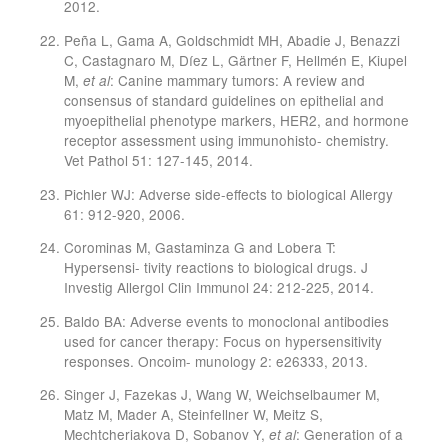
2012.
Peña L, Gama A, Goldschmidt MH, Abadie J, Benazzi
C, Castagnaro M, Díez L, Gärtner F, Hellmén E, Kiupel
M,
: Canine mammary tumors: A review and
et al
consensus of standard guidelines on epithelial and
myoepithelial phenotype markers, HER2, and hormone
receptor assessment using immunohisto- chemistry.
Vet Pathol 51: 127-145, 2014.
Pichler WJ: Adverse side-effects to biological Allergy
61: 912-920, 2006.
Corominas M, Gastaminza G and Lobera T:
Hypersensi- tivity reactions to biological drugs. J
Investig Allergol Clin Immunol 24: 212-225, 2014.
Baldo BA: Adverse events to monoclonal antibodies
used for cancer therapy: Focus on hypersensitivity
responses. Oncoim- munology 2: e26333, 2013.
Singer J, Fazekas J, Wang W, Weichselbaumer M,
Matz M, Mader A, Steinfellner W, Meitz S,
Mechtcheriakova D, Sobanov Y,
: Generation of a
et al