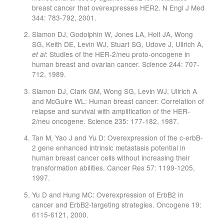
breast cancer that overexpresses HER2. N Engl J Med
344: 783-792, 2001.
Slamon DJ, Godolphin W, Jones LA, Holt JA, Wong
SG, Keith DE, Levin WJ, Stuart SG, Udove J, Ullrich A,
: Studies of the HER-2/neu proto-oncogene in
et al
human breast and ovarian cancer. Science 244: 707-
712, 1989.
Slamon DJ, Clark GM, Wong SG, Levin WJ, Ullrich A
and McGuire WL: Human breast cancer: Correlation of
relapse and survival with amplification of the HER-
2/neu oncogene. Science 235: 177-182, 1987.
Tan M, Yao J and Yu D: Overexpression of the c-erbB-
2 gene enhanced intrinsic metastasis potential in
human breast cancer cells without increasing their
transformation abilities. Cancer Res 57: 1199-1205,
1997.
Yu D and Hung MC: Overexpression of ErbB2 in
cancer and ErbB2-targeting strategies. Oncogene 19:
6115-6121, 2000.