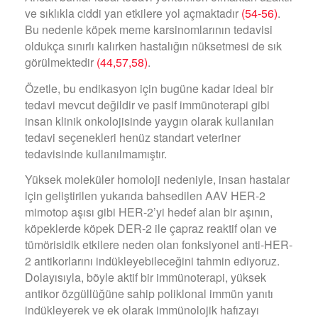
ve sıklıkla ciddi yan etkilere yol açmaktadır
(54-56)
.
Bu nedenle köpek meme karsinomlarının tedavisi
oldukça sınırlı kalırken hastalığın nüksetmesi de sık
görülmektedir
(44,57,58)
.
Özetle, bu endikasyon için bugüne kadar ideal bir
tedavi mevcut değildir ve pasif immünoterapi gibi
insan klinik onkolojisinde yaygın olarak kullanılan
tedavi seçenekleri henüz standart veteriner
tedavisinde kullanılmamıştır.
Yüksek moleküler homoloji nedeniyle, insan hastalar
için geliştirilen yukarıda bahsedilen AAV HER-2
mimotop aşısı gibi HER-2’yi hedef alan bir aşının,
köpeklerde köpek DER-2 ile çapraz reaktif olan ve
tümörisidik etkilere neden olan fonksiyonel anti-HER-
2 antikorlarını indükleyebileceğini tahmin ediyoruz.
Dolayısıyla, böyle aktif bir immünoterapi, yüksek
antikor özgüllüğüne sahip poliklonal immün yanıtı
indükleyerek ve ek olarak immünolojik hafızayı