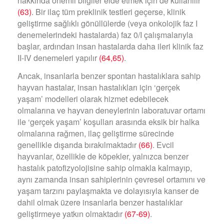
hakkında önemli bilgiler elde etmek için de kullanılır
(63)
. Bir ilaç tüm preklinik testleri geçerse, klinik
geliştirme sağlıklı gönüllülerde (veya onkolojik faz I
denemelerindeki hastalarda) faz 0/I çalışmalarıyla
başlar, ardından insan hastalarda daha ileri klinik faz
II-IV denemeleri yapılır
(64,65)
.
Ancak, insanlarla benzer spontan hastalıklara sahip
hayvan hastalar, insan hastalıkları için ‘gerçek
yaşam’ modelleri olarak hizmet edebilecek
olmalarına ve hayvan deneylerinin laboratuvar ortamı
ile ‘gerçek yaşam’ koşulları arasında eksik bir halka
olmalarına rağmen, ilaç geliştirme sürecinde
genellikle dışarıda bırakılmaktadır
(66)
. Evcil
hayvanlar, özellikle de köpekler, yalnızca benzer
hastalık patofizyolojisine sahip olmakla kalmayıp,
aynı zamanda insan sahiplerinin çevresel ortamını ve
yaşam tarzını paylaşmakta ve dolayısıyla kanser de
dahil olmak üzere insanlarla benzer hastalıklar
geliştirmeye yatkın olmaktadır
(67-69)
.