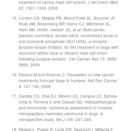
treatment of canine mast cell tumors. J Vet Intern Med
22: 1301-1309, 2008.
London CA, Malpas PB, Wood-Follis SL, Boucher JF,
Rusk AW, Rosenberg MP, Henry CJ, Mitchener KL,
Klein MK, Hinter- meister JG,
: Multi-center,
et al
placebo-controlled, double-blind, randomized study of
oral toceranib phosphate (SU11654), a receptor
tyrosine kinase inhibitor, for the treatment of dogs with
recurrent (either local or distant) mast cell tumor
following surgical excision. Clin Cancer Res 15: 3856-
3865, 2009.
Paoloni M and Khanna C: Translation of new cancer
treatments from pet dogs to humans. Nat Rev Cancer
8: 147-156, 2008.
Gamba CO, Dias EJ, Ribeiro LG, Campos LC, Estrela-
Lima A, Ferreira E and Cassali GD: Histopathological
and immunohis- tochemical assessment of invasive
micropapillary mammary carcinoma in dogs: A
retrospective study. Vet J 196: 241-246,
Ressel L, Puleio R, Loria GR, Vannozzi I, Millanta F,