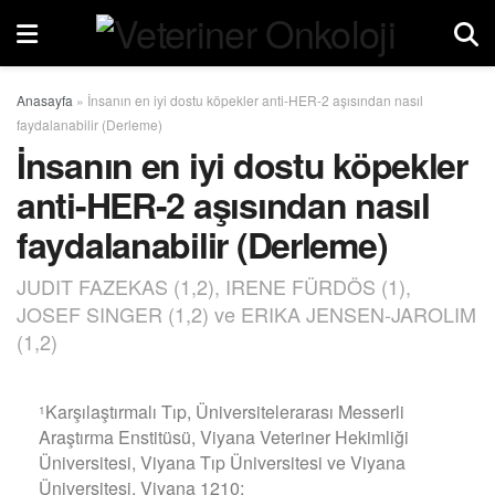
Anasayfa
»
İnsanın en iyi dostu köpekler anti-HER-2 aşısından nasıl
faydalanabilir (Derleme)
İnsanın en iyi dostu köpekler
anti-HER-2 aşısından nasıl
faydalanabilir (Derleme)
JUDIT FAZEKAS (1,2), IRENE FÜRDÖS (1),
JOSEF SINGER (1,2) ve ERIKA JENSEN-JAROLIM
(1,2)
Karşılaştırmalı Tıp, Üniversitelerarası Messerli
1
Araştırma Enstitüsü, Viyana Veteriner Hekimliği
Üniversitesi, Viyana Tıp Üniversitesi ve Viyana
Üniversitesi, Viyana 1210;