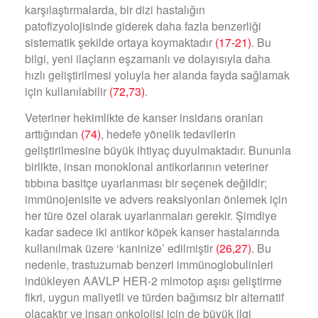
karşılaştırmalarda, bir dizi hastalığın
patofizyolojisinde giderek daha fazla benzerliği
sistematik şekilde ortaya koymaktadır
(17-21)
. Bu
bilgi, yeni ilaçların eşzamanlı ve dolayısıyla daha
hızlı geliştirilmesi yoluyla her alanda fayda sağlamak
için kullanılabilir
(72,73)
.
Veteriner hekimlikte de kanser insidans oranları
arttığından
(74)
, hedefe yönelik tedavilerin
geliştirilmesine büyük ihtiyaç duyulmaktadır. Bununla
birlikte, insan monoklonal antikorlarının veteriner
tıbbına basitçe uyarlanması bir seçenek değildir;
immünojenisite ve advers reaksiyonları önlemek için
her türe özel olarak uyarlanmaları gerekir. Şimdiye
kadar sadece iki antikor köpek kanser hastalarında
kullanılmak üzere ‘kaninize’ edilmiştir
(26,27)
. Bu
nedenle, trastuzumab benzeri immünoglobulinleri
indükleyen AAVLP HER-2 mimotop aşısı geliştirme
fikri, uygun maliyetli ve türden bağımsız bir alternatif
olacaktır ve insan onkolojisi için de büyük ilgi