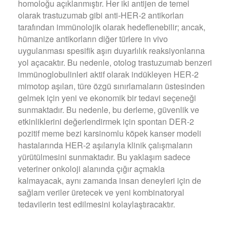
homoloğu açıklanmıştır. Her iki antijen de temel
olarak trastuzumab gibi anti-HER-2 antikorları
tarafından immünolojik olarak hedeflenebilir; ancak,
hümanize antikorların diğer türlere in vivo
uygulanması spesifik aşırı duyarlılık reaksiyonlarına
yol açacaktır. Bu nedenle, otolog trastuzumab benzeri
immünoglobulinleri aktif olarak indükleyen HER-2
mimotop aşıları, türe özgü sınırlamaların üstesinden
gelmek için yeni ve ekonomik bir tedavi seçeneği
sunmaktadır. Bu nedenle, bu derleme, güvenlik ve
etkinliklerini değerlendirmek için spontan DER-2
pozitif meme bezi karsinomlu köpek kanser modeli
hastalarında HER-2 aşılarıyla klinik çalışmaların
yürütülmesini sunmaktadır. Bu yaklaşım sadece
veteriner onkoloji alanında çığır açmakla
kalmayacak, aynı zamanda insan deneyleri için de
sağlam veriler üretecek ve yeni kombinatoryal
tedavilerin test edilmesini kolaylaştıracaktır.