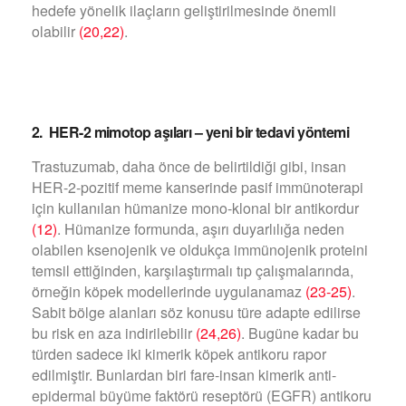
hedefe yönelik ilaçların geliştirilmesinde önemli
olabilir
(20,22)
.
2. HER-2 mimotop aşıları – yeni bir tedavi yöntemi
Trastuzumab, daha önce de belirtildiği gibi, insan
HER-2-pozitif meme kanserinde pasif immünoterapi
için kullanılan hümanize mono-klonal bir antikordur
(12)
. Hümanize formunda, aşırı duyarlılığa neden
olabilen ksenojenik ve oldukça immünojenik proteini
temsil ettiğinden, karşılaştırmalı tıp çalışmalarında,
örneğin köpek modellerinde uygulanamaz
(23-25)
.
Sabit bölge alanları söz konusu türe adapte edilirse
bu risk en aza indirilebilir
(24,26)
. Bugüne kadar bu
türden sadece iki kimerik köpek antikoru rapor
edilmiştir. Bunlardan biri fare-insan kimerik anti-
epidermal büyüme faktörü reseptörü (EGFR) antikoru