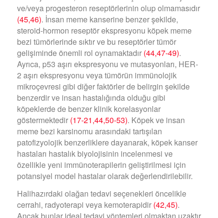
ve/veya progesteron reseptörlerinin olup olmamasıdır
(45,46)
. İnsan meme kanserine benzer şekilde,
steroid-hormon reseptör ekspresyonu köpek meme
bezi tümörlerinde sıktır ve bu reseptörler tümör
gelişiminde önemli rol oynamaktadır
(44,47-49)
.
Ayrıca, p53 aşırı ekspresyonu ve mutasyonları, HER-
2 aşırı ekspresyonu veya tümörün immünolojik
mikroçevresi gibi diğer faktörler de belirgin şekilde
benzerdir ve insan hastalığında olduğu gibi
köpeklerde de benzer klinik korelasyonlar
göstermektedir
(17-21,44,50-53)
. Köpek ve insan
meme bezi karsinomu arasındaki tartışılan
patofizyolojik benzerliklere dayanarak, köpek kanser
hastaları hastalık biyolojisinin incelenmesi ve
özellikle yeni immünoterapilerin geliştirilmesi için
potansiyel model hastalar olarak değerlendirilebilir.
Halihazırdaki olağan tedavi seçenekleri öncelikle
cerrahi, radyoterapi veya kemoterapidir
(42,45)
.
Ancak bunlar ideal tedavi yöntemleri olmaktan uzaktır