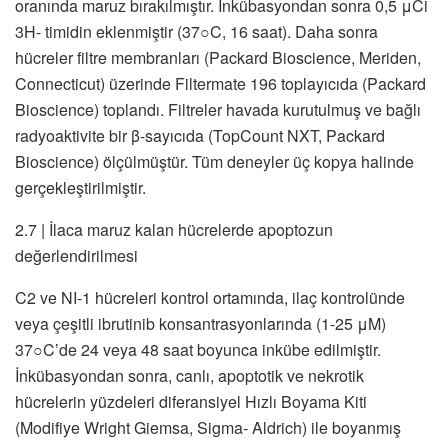
oranında maruz bırakılmıştır. İnkübasyondan sonra 0,5 μCi
3H- timidin eklenmiştir (37○C, 16 saat). Daha sonra
hücreler filtre membranları (Packard Bioscience, Meriden,
Connecticut) üzerinde Filtermate 196 toplayıcıda (Packard
Bioscience) toplandı. Filtreler havada kurutulmuş ve bağlı
radyoaktivite bir β-sayıcıda (TopCount NXT, Packard
Bioscience) ölçülmüştür. Tüm deneyler üç kopya halinde
gerçekleştirilmiştir.
2.7 | İlaca maruz kalan hücrelerde apoptozun
değerlendirilmesi
C2 ve NI-1 hücreleri kontrol ortamında, ilaç kontrolünde
veya çeşitli ibrutinib konsantrasyonlarında (1-25 μM)
37○C’de 24 veya 48 saat boyunca inkübe edilmiştir.
İnkübasyondan sonra, canlı, apoptotik ve nekrotik
hücrelerin yüzdeleri diferansiyel Hızlı Boyama Kiti
(Modifiye Wright Giemsa, Sigma- Aldrich) ile boyanmış