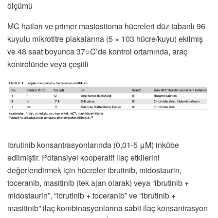
ölçümü
MC hatları ve primer mastositoma hücreleri düz tabanlı 96
kuyulu mikrotitre plakalarına (5 × 103 hücre/kuyu) ekilmiş
ve 48 saat boyunca 37○C’de kontrol ortamında, araç
kontrolünde veya çeşitli
ibrutinib konsantrasyonlarında (0,01-5 μM) inkübe
edilmiştir. Potansiyel kooperatif ilaç etkilerini
değerlendirmek için hücreler ibrutinib, midostaurin,
toceranib, masitinib (tek ajan olarak) veya “ibrutinib +
midostaurin”, “ibrutinib + toceranib” ve “ibrutinib +
masitinib” ilaç kombinasyonlarına sabit ilaç konsantrasyon