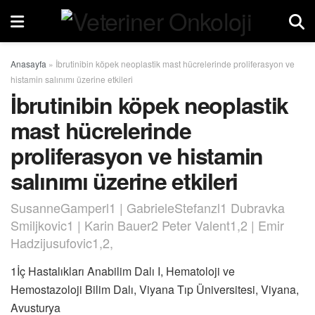
Anasayfa
»
İbrutinibin köpek neoplastik mast hücrelerinde proliferasyon ve
histamin salınımı üzerine etkileri
İbrutinibin köpek neoplastik
mast hücrelerinde
proliferasyon ve histamin
salınımı üzerine etkileri
SusanneGamperl1 | GabrieleStefanzl1 Dubravka
Smiljkovic1 | Karin Bauer2 Peter Valent1,2 | Emir
Hadzijusufovic1,2,
1İç Hastalıkları Anabilim Dalı I, Hematoloji ve
Hemostazoloji Bilim Dalı, Viyana Tıp Üniversitesi, Viyana,
Avusturya