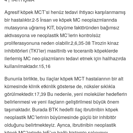
Agresif köpek MCT’si henüz tedavi ihtiyacı karşılanmamış
bir hastalıktır.2-5 İnsan ve köpek MC neoplazmlarında
mutasyona uğramış KIT, büyüme faktöründen bağımsız
aktivasyona ve neoplastik MC’lerin kontrolsüz
proliferasyonuna neden olabilir.2,6,35-38 Tirozin kinaz
inhibitörleri (TKI’ler) masitinib ve toceranib köpeklerde
ilerlemiş MC neo-plazmlarını tedavi etmek için halihazırda
kullanılmaktadır.15,16
Bununla birlikte, bu ilaçlar köpek MCT hastalarının bir alt
kümesinde klinik etkinlik gösterse de, nüksler sıklıkla
görülmektedir.17,39 Bu nedenle, yeni moleküler hedeflerin
belirlenmesi ve yeni ilaçların geliştirilmesi büyük önem
taşımaktadır. Burada BTK hedefli ilaç ibrutinibin köpek
neoplastik MC’lerinin büyümesinde güçlü bir inhibitör
olduğunu belirtmekteyiz. Ayrıca, ibrutinibin neoplastik
köpek MC’lerinde IgE’ye bağlı histamin salınımını