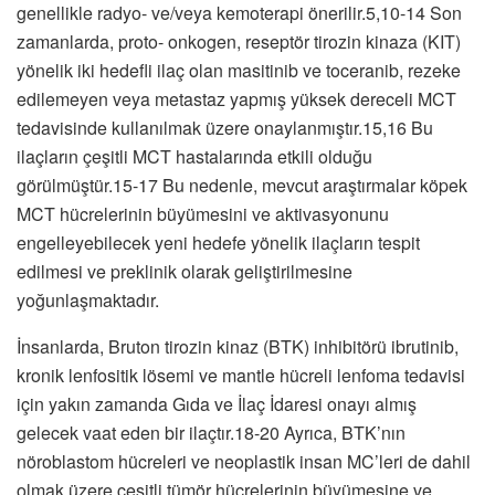
genellikle radyo- ve/veya kemoterapi önerilir.5,10-14 Son
zamanlarda, proto- onkogen, reseptör tirozin kinaza (KIT)
yönelik iki hedefli ilaç olan masitinib ve toceranib, rezeke
edilemeyen veya metastaz yapmış yüksek dereceli MCT
tedavisinde kullanılmak üzere onaylanmıştır.15,16 Bu
ilaçların çeşitli MCT hastalarında etkili olduğu
görülmüştür.15-17 Bu nedenle, mevcut araştırmalar köpek
MCT hücrelerinin büyümesini ve aktivasyonunu
engelleyebilecek yeni hedefe yönelik ilaçların tespit
edilmesi ve preklinik olarak geliştirilmesine
yoğunlaşmaktadır.
İnsanlarda, Bruton tirozin kinaz (BTK) inhibitörü ibrutinib,
kronik lenfositik lösemi ve mantle hücreli lenfoma tedavisi
için yakın zamanda Gıda ve İlaç İdaresi onayı almış
gelecek vaat eden bir ilaçtır.18-20 Ayrıca, BTK’nın
nöroblastom hücreleri ve neoplastik insan MC’leri de dahil
olmak üzere çeşitli tümör hücrelerinin büyümesine ve