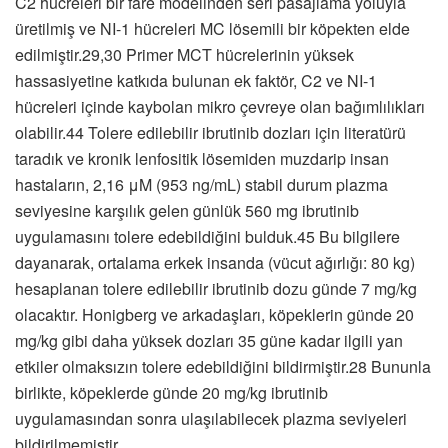
C2 hücreleri bir fare modelinden seri pasajlama yoluyla
üretilmiş ve NI-1 hücreleri MC lösemili bir köpekten elde
edilmiştir.29,30 Primer MCT hücrelerinin yüksek
hassasiyetine katkıda bulunan ek faktör, C2 ve NI-1
hücreleri içinde kaybolan mikro çevreye olan bağımlılıkları
olabilir.44 Tolere edilebilir ibrutinib dozları için literatürü
taradık ve kronik lenfositik lösemiden muzdarip insan
hastaların, 2,16 μM (953 ng/mL) stabil durum plazma
seviyesine karşılık gelen günlük 560 mg ibrutinib
uygulamasını tolere edebildiğini bulduk.45 Bu bilgilere
dayanarak, ortalama erkek insanda (vücut ağırlığı: 80 kg)
hesaplanan tolere edilebilir ibrutinib dozu günde 7 mg/kg
olacaktır. Honigberg ve arkadaşları, köpeklerin günde 20
mg/kg gibi daha yüksek dozları 35 güne kadar ilgili yan
etkiler olmaksızın tolere edebildiğini bildirmiştir.28 Bununla
birlikte, köpeklerde günde 20 mg/kg ibrutinib
uygulamasından sonra ulaşılabilecek plazma seviyeleri
bildirilmemiştir.