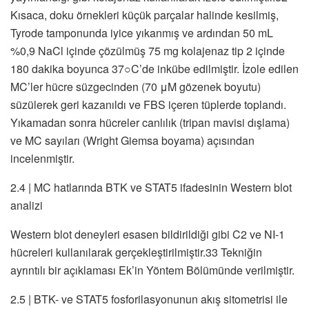
Kısaca, doku örnekleri küçük parçalar halinde kesilmiş,
Tyrode tamponunda iyice yıkanmış ve ardından 50 mL
%0,9 NaCl içinde çözülmüş 75 mg kolajenaz tip 2 içinde
180 dakika boyunca 37○C’de inkübe edilmiştir. İzole edilen
MC’ler hücre süzgecinden (70 μM gözenek boyutu)
süzülerek geri kazanıldı ve FBS içeren tüplerde toplandı.
Yıkamadan sonra hücreler canlılık (tripan mavisi dışlama)
ve MC sayıları (Wright Giemsa boyama) açısından
incelenmiştir.
2.4 | MC hatlarında BTK ve STAT5 ifadesinin Western blot
analizi
Western blot deneyleri esasen bildirildiği gibi C2 ve NI-1
hücreleri kullanılarak gerçekleştirilmiştir.33 Tekniğin
ayrıntılı bir açıklaması Ek’in Yöntem Bölümünde verilmiştir.
2.5 | BTK- ve STAT5 fosforilasyonunun akış sitometrisi ile