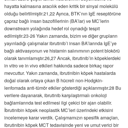
hayatta kalmasına aracılık eden kritik bir sinyal molekülü
olduğu belirtilmiştir.21,22 Ayrıca, BTK’nın IgE reseptörüne
çapraz bağlı insan bazofillerinin (BA’lar) ve MC’lerin
downstream yolağında hedef rol oynadığı tespit
edilmiştir.23-26 Yakın zamanda, bizim ve diğer grupların
yayınladığı çalışmalar ibrutinib’i insan BA’larında IgE’ye
bağlı aktivasyonun ve histamin salınımının potent blokörü
olarak tanımlamıştır.26,27 Ancak, ibrutinib’in köpeklerdeki
in vitro ve in vivo etkileri hakkında sadece birkaç rapor
mevcuttur. Yakın zamanda, ibrutinibin köpek hastalarda
doğal olarak ortaya çıkan B hücreli non-Hodgkin-
lenfomada anti-tümör etkiler gösterdiği açıklanmıştır.28 Bu
verilere dayanarak, ibrutinib karşılaştırmalı onkoloji
bağlamlarında test edilmesi ilgi çekici bir ajan olabilir.
İbrutinibin köpek neoplastik MC’leri üzerindeki etkisini
incelemeye karar verdik. Çalışmamızın spesifik amaçları,
ibrutinibin köpek MCT tedavisinde yeni ve umut verici bir