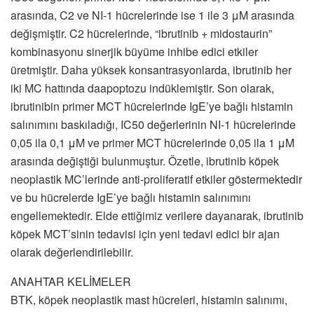
arasında, C2 ve NI-1 hücrelerinde ise 1 ile 3 μM arasında
değişmiştir. C2 hücrelerinde, “ibrutinib + midostaurin”
kombinasyonu sinerjik büyüme inhibe edici etkiler
üretmiştir. Daha yüksek konsantrasyonlarda, ibrutinib her
iki MC hattında daapoptozu indüklemiştir. Son olarak,
ibrutinibin primer MCT hücrelerinde IgE’ye bağlı histamin
salınımını baskıladığı, IC50 değerlerinin NI-1 hücrelerinde
0,05 ila 0,1 μM ve primer MCT hücrelerinde 0,05 ila 1 μM
arasında değiştiği bulunmuştur. Özetle, ibrutinib köpek
neoplastik MC’lerinde anti-proliferatif etkiler göstermektedir
ve bu hücrelerde IgE’ye bağlı histamin salınımını
engellemektedir. Elde ettiğimiz verilere dayanarak, ibrutinib
köpek MCT’sinin tedavisi için yeni tedavi edici bir ajan
olarak değerlendirilebilir.
ANAHTAR KELİMELER
BTK, köpek neoplastik mast hücreleri, histamin salınımı,