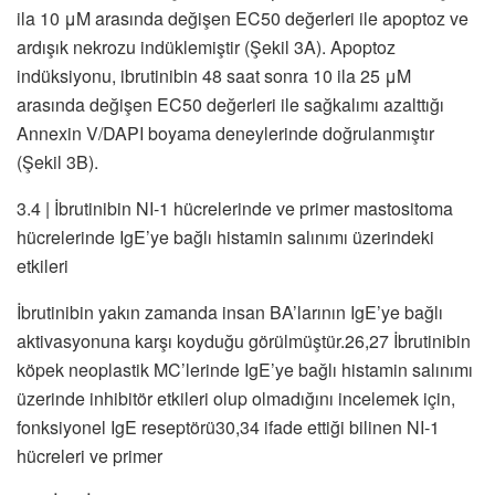
ila 10 μM arasında değişen EC50 değerleri ile apoptoz ve
ardışık nekrozu indüklemiştir (Şekil 3A). Apoptoz
indüksiyonu, ibrutinibin 48 saat sonra 10 ila 25 μM
arasında değişen EC50 değerleri ile sağkalımı azalttığı
Annexin V/DAPI boyama deneylerinde doğrulanmıştır
(Şekil 3B).
3.4 | İbrutinibin NI-1 hücrelerinde ve primer mastositoma
hücrelerinde IgE’ye bağlı histamin salınımı üzerindeki
etkileri
İbrutinibin yakın zamanda insan BA’larının IgE’ye bağlı
aktivasyonuna karşı koyduğu görülmüştür.26,27 İbrutinibin
köpek neoplastik MC’lerinde IgE’ye bağlı histamin salınımı
üzerinde inhibitör etkileri olup olmadığını incelemek için,
fonksiyonel IgE reseptörü30,34 ifade ettiği bilinen NI-1
hücreleri ve primer