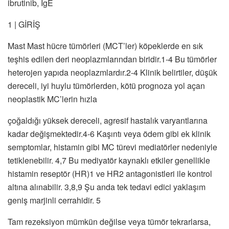
ibrutinib, IgE
1 | GİRİŞ
Mast Mast hücre tümörleri (MCT’ler) köpeklerde en sık
teşhis edilen deri neoplazmlarından biridir.1-4 Bu tümörler
heterojen yapıda neoplazmlardır.2-4 Klinik belirtiler, düşük
dereceli, iyi huylu tümörlerden, kötü prognoza yol açan
neoplastik MC’lerin hızla
çoğaldığı yüksek dereceli, agresif hastalık varyantlarına
kadar değişmektedir.4-6 Kaşıntı veya ödem gibi ek klinik
semptomlar, histamin gibi MC türevi mediatörler nedeniyle
tetiklenebilir. 4,7 Bu mediyatör kaynaklı etkiler genellikle
histamin reseptör (HR)1 ve HR2 antagonistleri ile kontrol
altına alınabilir. 3,8,9 Şu anda tek tedavi edici yaklaşım
geniş marjinli cerrahidir. 5
Tam rezeksiyon mümkün değilse veya tümör tekrarlarsa,