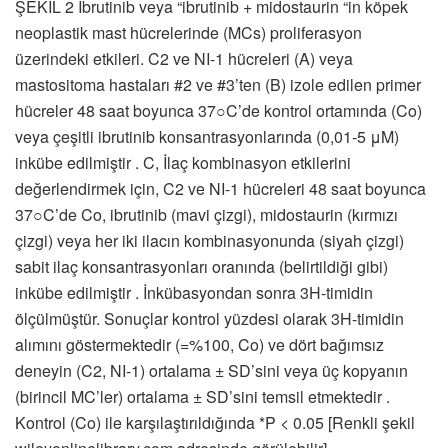
ŞEKİL 2 İbrutinib veya “ibrutinib + midostaurin “in köpek
neoplastik mast hücrelerinde (MCs) proliferasyon
üzerindeki etkileri. C2 ve NI-1 hücreleri (A) veya
mastositoma hastaları #2 ve #3’ten (B) izole edilen primer
hücreler 48 saat boyunca 37○C’de kontrol ortamında (Co)
veya çeşitli ibrutinib konsantrasyonlarında (0,01-5 μM)
inkübe edilmiştir . C, İlaç kombinasyon etkilerini
değerlendirmek için, C2 ve NI-1 hücreleri 48 saat boyunca
37○C’de Co, ibrutinib (mavi çizgi), midostaurin (kırmızı
çizgi) veya her iki ilacın kombinasyonunda (siyah çizgi)
sabit ilaç konsantrasyonları oranında (belirtildiği gibi)
inkübe edilmiştir . İnkübasyondan sonra 3H-timidin
ölçülmüştür. Sonuçlar kontrol yüzdesi olarak 3H-timidin
alımını göstermektedir (=%100, Co) ve dört bağımsız
deneyin (C2, NI-1) ortalama ± SD’sini veya üç kopyanın
(birincil MC’ler) ortalama ± SD’sini temsil etmektedir .
Kontrol (Co) ile karşılaştırıldığında *P < 0.05 [Renkli şekil