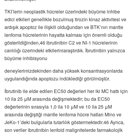
TKI’lerin neoplastik hücreler üzerindeki büyüme inhibe
edici etkileri genellikle bozulmuş tirozin kinaz aktivitesi ve
ardışık apoptoz ile ilişkili olduğundan ve BTK’nın mantle
lenfoma hücrelerinin hayatta kalması için önemli olduğu
gösterildiğinden,46 ibrutinibin C2 ve NI-1 hücrelerinin
canlılığı üzerindeki etkileriniaraştırdık. İbrutinibin yalnızca
büyüme inhibisyonu
deneylerimizdekinden daha yüksek konsantrasyonlarda
uygulandığında apoptozu indüklediği görülmüştür.
İbrutinib ile elde edilen EC50 değerleri her iki MC hattı için
10 ila 25 μM arasında değişmektedir; bu da EC50
değerlerinin sırasıyla 1,0 ila 10 μM ve 10 ila 25 μM
arasında değiştiği mantle lenfoma hücre hatları Mino ve
JeKo-1’deki bulgularla tutarlılık göstermektedir.46 Ayrıca,
son veriler ibrutinibin lenfoid malignitelerde farmakolojik