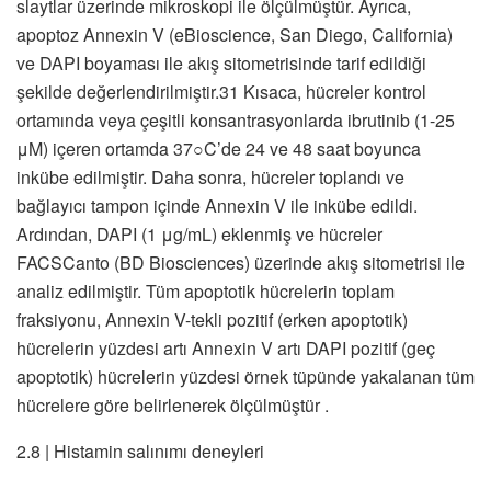
slaytlar üzerinde mikroskopi ile ölçülmüştür. Ayrıca,
apoptoz Annexin V (eBioscience, San Diego, California)
ve DAPI boyaması ile akış sitometrisinde tarif edildiği
şekilde değerlendirilmiştir.31 Kısaca, hücreler kontrol
ortamında veya çeşitli konsantrasyonlarda ibrutinib (1-25
μM) içeren ortamda 37○C’de 24 ve 48 saat boyunca
inkübe edilmiştir. Daha sonra, hücreler toplandı ve
bağlayıcı tampon içinde Annexin V ile inkübe edildi.
Ardından, DAPI (1 μg/mL) eklenmiş ve hücreler
FACSCanto (BD Biosciences) üzerinde akış sitometrisi ile
analiz edilmiştir. Tüm apoptotik hücrelerin toplam
fraksiyonu, Annexin V-tekli pozitif (erken apoptotik)
hücrelerin yüzdesi artı Annexin V artı DAPI pozitif (geç
apoptotik) hücrelerin yüzdesi örnek tüpünde yakalanan tüm
hücrelere göre belirlenerek ölçülmüştür .
2.8 | Histamin salınımı deneyleri