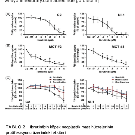
wileyonlinelibrary.com adresinde görülebilir]