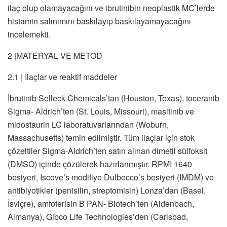
ilaç olup olamayacağını ve ibrutinibin neoplastik MC’lerde
histamin salınımını baskılayıp baskılayamayacağını
incelemekti.
2 |MATERYAL VE METOD
2.1 | İlaçlar ve reaktif maddeler
İbrutinib Selleck Chemicals’tan (Houston, Texas), toceranib
Sigma- Aldrich’ten (St. Louis, Missouri), masitinib ve
midostaurin LC laboratuvarlarından (Woburn,
Massachusetts) temin edilmiştir. Tüm ilaçlar için stok
çözeltiler Sigma-Aldrich’ten satın alınan dimetil sülfoksit
(DMSO) içinde çözülerek hazırlanmıştır. RPMI 1640
besiyeri, Iscove’s modifiye Dulbecco’s besiyeri (IMDM) ve
antibiyotikler (penisilin, streptomisin) Lonza’dan (Basel,
İsviçre), amfoterisin B PAN- Biotech’ten (Aidenbach,
Almanya), Gibco Life Technologies’den (Carlsbad,