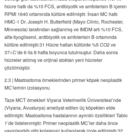
hücre hattı da %10 FCS, antibiyotik ve amfoterisin B içeren
RPMI 1640 ortamında kültüre edilmiştir. İnsan MC hattı
HMC-1 Dr. Joseph H. Butterfield (Mayo Clinic, Rochester,
Minnesota) tarafından sağlanmış ve IMDM artı %10 FCS,
alfa-tiyogliserol, antibiyotik ve amfoterisin B ortamında
kültüre edilmiştir.31 Hücre hatları kültürde %5 CO2 ve
37○C’de 6 ila 8 hafta boyunca tutulmuştur. Daha sonra
hücreler atılmış ve orijinal stoktan yeni hücreler
çözülmüştür.
2.3 | Mastositoma örneklerinden primer köpek neoplastik
MC’lerinin izolasyonu
Taze MCT örnekleri Viyana Veterinerlik Üniversitesi’nde
(Viyana, Avusturya) ameliyat edilen üç köpekten elde
edilmiştir. Mastositoma hastalarının ayrıntılı özellikleri Tablo
1’de listelenmiştir. Primer neoplastik MC’ler daha önce
yayınlandığı gibi kolajenaz kullanılarak izole edilmiştir.32