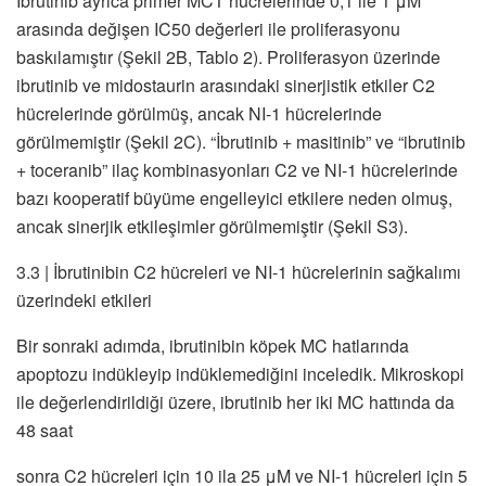
İbrutinib ayrıca primer MCT hücrelerinde 0,1 ile 1 μM
arasında değişen IC50 değerleri ile proliferasyonu
baskılamıştır (Şekil 2B, Tablo 2). Proliferasyon üzerinde
ibrutinib ve midostaurin arasındaki sinerjistik etkiler C2
hücrelerinde görülmüş, ancak NI-1 hücrelerinde
görülmemiştir (Şekil 2C). “İbrutinib + masitinib” ve “ibrutinib
+ toceranib” ilaç kombinasyonları C2 ve NI-1 hücrelerinde
bazı kooperatif büyüme engelleyici etkilere neden olmuş,
ancak sinerjik etkileşimler görülmemiştir (Şekil S3).
3.3 | İbrutinibin C2 hücreleri ve NI-1 hücrelerinin sağkalımı
üzerindeki etkileri
Bir sonraki adımda, ibrutinibin köpek MC hatlarında
apoptozu indükleyip indüklemediğini inceledik. Mikroskopi
ile değerlendirildiği üzere, ibrutinib her iki MC hattında da
48 saat
sonra C2 hücreleri için 10 ila 25 μM ve NI-1 hücreleri için 5