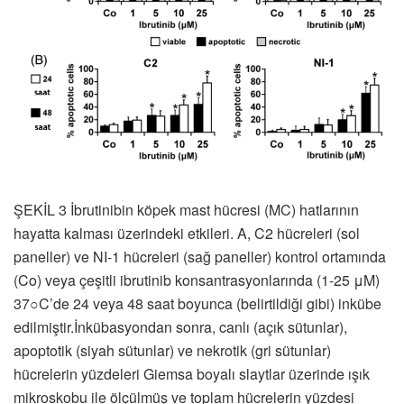
ŞEKİL 3 İbrutinibin köpek mast hücresi (MC) hatlarının
hayatta kalması üzerindeki etkileri. A, C2 hücreleri (sol
paneller) ve NI-1 hücreleri (sağ paneller) kontrol ortamında
(Co) veya çeşitli ibrutinib konsantrasyonlarında (1-25 μM)
37○C’de 24 veya 48 saat boyunca (belirtildiği gibi) inkübe
edilmiştir.İnkübasyondan sonra, canlı (açık sütunlar),
apoptotik (siyah sütunlar) ve nekrotik (gri sütunlar)
hücrelerin yüzdeleri Giemsa boyalı slaytlar üzerinde ışık
mikroskobu ile ölçülmüş ve toplam hücrelerin yüzdesi