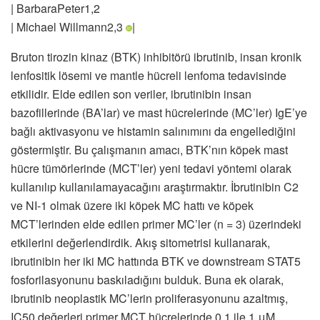
| BarbaraPeter1,2
| Michael Willmann2,3
|
Bruton tirozin kinaz (BTK) inhibitörü ibrutinib, insan kronik
lenfositik lösemi ve mantle hücreli lenfoma tedavisinde
etkilidir. Elde edilen son veriler, ibrutinibin insan
bazofillerinde (BA’lar) ve mast hücrelerinde (MC’ler) IgE’ye
bağlı aktivasyonu ve histamin salınımını da engellediğini
göstermiştir. Bu çalışmanın amacı, BTK’nın köpek mast
hücre tümörlerinde (MCT’ler) yeni tedavi yöntemi olarak
kullanılıp kullanılamayacağını araştırmaktır. İbrutinibin C2
ve NI-1 olmak üzere iki köpek MC hattı ve köpek
MCT’lerinden elde edilen primer MC’ler (n = 3) üzerindeki
etkilerini değerlendirdik. Akış sitometrisi kullanarak,
ibrutinibin her iki MC hattında BTK ve downstream STAT5
fosforilasyonunu baskıladığını bulduk. Buna ek olarak,
ibrutinib neoplastik MC’lerin proliferasyonunu azaltmış,
IC50 değerleri primer MCT hücrelerinde 0,1 ile 1 μM