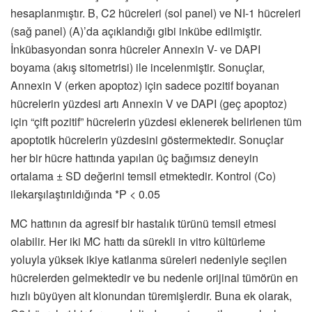
hesaplanmıştır. B, C2 hücreleri (sol panel) ve NI-1 hücreleri
(sağ panel) (A)’da açıklandığı gibi inkübe edilmiştir.
İnkübasyondan sonra hücreler Annexin V- ve DAPI
boyama (akış sitometrisi) ile incelenmiştir. Sonuçlar,
Annexin V (erken apoptoz) için sadece pozitif boyanan
hücrelerin yüzdesi artı Annexin V ve DAPI (geç apoptoz)
için “çift pozitif” hücrelerin yüzdesi eklenerek belirlenen tüm
apoptotik hücrelerin yüzdesini göstermektedir. Sonuçlar
her bir hücre hattında yapılan üç bağımsız deneyin
ortalama ± SD değerini temsil etmektedir. Kontrol (Co)
ilekarşılaştırıldığında *P < 0.05
MC hattının da agresif bir hastalık türünü temsil etmesi
olabilir. Her iki MC hattı da sürekli in vitro kültürleme
yoluyla yüksek ikiye katlanma süreleri nedeniyle seçilen
hücrelerden gelmektedir ve bu nedenle orijinal tümörün en
hızlı büyüyen alt klonundan türemişlerdir. Buna ek olarak,