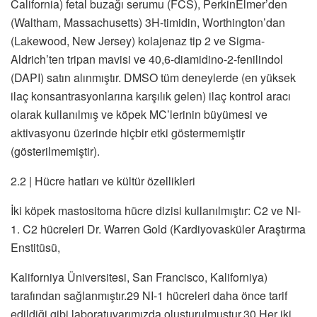
California) fetal buzağı serumu (FCS), PerkinElmer’den
(Waltham, Massachusetts) 3H-timidin, Worthington’dan
(Lakewood, New Jersey) kolajenaz tip 2 ve Sigma-
Aldrich’ten tripan mavisi ve 40,6-diamidino-2-fenilindol
(DAPI) satın alınmıştır. DMSO tüm deneylerde (en yüksek
ilaç konsantrasyonlarına karşılık gelen) ilaç kontrol aracı
olarak kullanılmış ve köpek MC’lerinin büyümesi ve
aktivasyonu üzerinde hiçbir etki göstermemiştir
(gösterilmemiştir).
2.2 | Hücre hatları ve kültür özellikleri
İki köpek mastositoma hücre dizisi kullanılmıştır: C2 ve NI-
1. C2 hücreleri Dr. Warren Gold (Kardiyovasküler Araştırma
Enstitüsü,
Kaliforniya Üniversitesi, San Francisco, Kaliforniya)
tarafından sağlanmıştır.29 NI-1 hücreleri daha önce tarif
edildiği gibi laboratuvarımızda oluşturulmuştur.30 Her iki