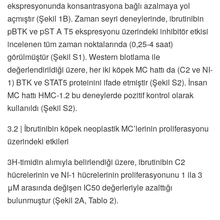
ekspresyonunda konsantrasyona bağlı azalmaya yol
açmıştır (Şekil 1B). Zaman seyri deneylerinde, ibrutinibin
pBTK ve pST A T5 ekspresyonu üzerindeki inhibitör etkisi
incelenen tüm zaman noktalarında (0,25-4 saat)
görülmüştür (Şekil S1). Western blotlama ile
değerlendirildiği üzere, her iki köpek MC hattı da (C2 ve NI-
1) BTK ve STAT5 proteinini ifade etmiştir (Şekil S2). İnsan
MC hattı HMC-1.2 bu deneylerde pozitif kontrol olarak
kullanıldı (Şekil S2).
3.2 | İbrutinibin köpek neoplastik MC’lerinin proliferasyonu
üzerindeki etkileri
3H-timidin alımıyla belirlendiği üzere, ibrutinibin C2
hücrelerinin ve NI-1 hücrelerinin proliferasyonunu 1 ila 3
μM arasında değişen IC50 değerleriyle azalttığı
bulunmuştur (Şekil 2A, Tablo 2).