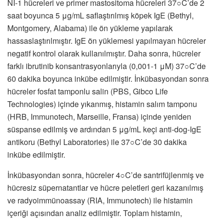
NI-1 hücreleri ve primer mastositoma hücreleri 37○C’de 2
saat boyunca 5 μg/mL saflaştırılmış köpek IgE (Bethyl,
Montgomery, Alabama) ile ön yükleme yapılarak
hassaslaştırılmıştır. IgE ön yüklemesi yapılmayan hücreler
negatif kontrol olarak kullanılmıştır. Daha sonra, hücreler
farklı ibrutinib konsantrasyonlarıyla (0,001-1 μM) 37○C’de
60 dakika boyunca inkübe edilmiştir. İnkübasyondan sonra
hücreler fosfat tamponlu salin (PBS, Gibco Life
Technologies) içinde yıkanmış, histamin salım tamponu
(HRB, Immunotech, Marseille, Fransa) içinde yeniden
süspanse edilmiş ve ardından 5 μg/mL keçi anti-dog-IgE
antikoru (Bethyl Laboratories) ile 37○C’de 30 dakika
inkübe edilmiştir.
İnkübasyondan sonra, hücreler 4○C’de santrifüjlenmiş ve
hücresiz süpernatantlar ve hücre peletleri geri kazanılmış
ve radyoimmünoassay (RIA, Immunotech) ile histamin
içeriği açısından analiz edilmiştir. Toplam histamin,