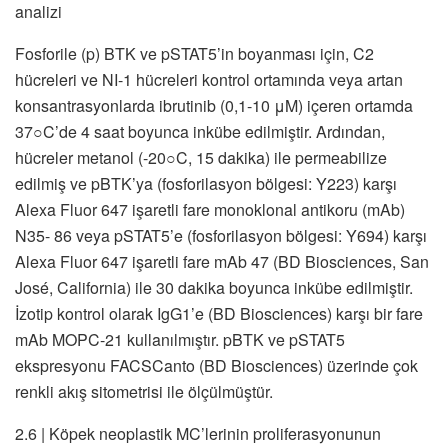
analizi
Fosforile (p) BTK ve pSTAT5’in boyanması için, C2
hücreleri ve NI-1 hücreleri kontrol ortamında veya artan
konsantrasyonlarda ibrutinib (0,1-10 μM) içeren ortamda
37○C’de 4 saat boyunca inkübe edilmiştir. Ardından,
hücreler metanol (-20○C, 15 dakika) ile permeabilize
edilmiş ve pBTK’ya (fosforilasyon bölgesi: Y223) karşı
Alexa Fluor 647 işaretli fare monoklonal antikoru (mAb)
N35- 86 veya pSTAT5’e (fosforilasyon bölgesi: Y694) karşı
Alexa Fluor 647 işaretli fare mAb 47 (BD Biosciences, San
José, California) ile 30 dakika boyunca inkübe edilmiştir.
İzotip kontrol olarak IgG1’e (BD Biosciences) karşı bir fare
mAb MOPC-21 kullanılmıştır. pBTK ve pSTAT5
ekspresyonu FACSCanto (BD Biosciences) üzerinde çok
renkli akış sitometrisi ile ölçülmüştür.
2.6 | Köpek neoplastik MC’lerinin proliferasyonunun