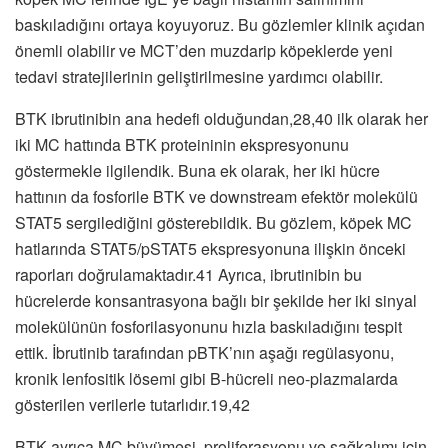
baskıladığını ortaya koyuyoruz. Bu gözlemler klinik açıdan
önemli olabilir ve MCT’den muzdarip köpeklerde yeni
tedavi stratejilerinin geliştirilmesine yardımcı olabilir.
BTK ibrutinibin ana hedefi olduğundan,28,40 ilk olarak her
iki MC hattında BTK proteininin ekspresyonunu
göstermekle ilgilendik. Buna ek olarak, her iki hücre
hattının da fosforile BTK ve downstream efektör molekülü
STAT5 sergilediğini gösterebildik. Bu gözlem, köpek MC
hatlarında STAT5/pSTAT5 ekspresyonuna ilişkin önceki
raporları doğrulamaktadır.41 Ayrıca, ibrutinibin bu
hücrelerde konsantrasyona bağlı bir şekilde her iki sinyal
molekülünün fosforilasyonunu hızla baskıladığını tespit
ettik. İbrutinib tarafından pBTK’nın aşağı regülasyonu,
kronik lenfositik lösemi gibi B-hücreli neo-plazmalarda
gösterilen verilerle tutarlıdır.19,42
BTK ayrıca MC büyümesi, proliferasyonu ve sağkalımı için