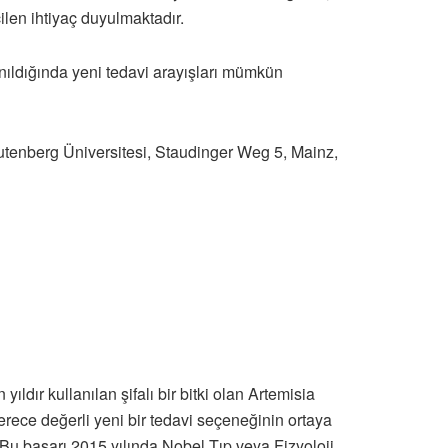
ilen ihtiyaç duyulmaktadır.
nıldığında yeni tedavi arayışları mümkün
 Gutenberg Üniversitesi, Staudinger Weg 5, Mainz,
yıldır kullanılan şifalı bir bitki olan Artemisia
rece değerli yeni bir tedavi seçeneğinin ortaya
). Bu başarı 2015 yılında Nobel Tıp veya Fizyoloji