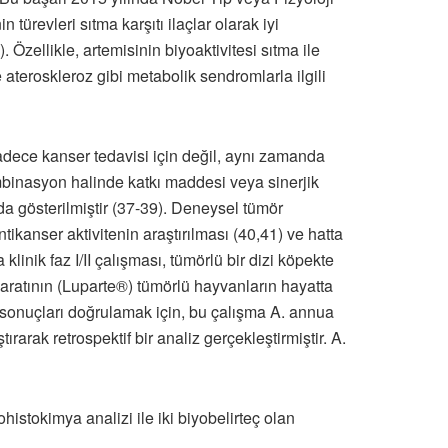
türevleri sıtma karşıtı ilaçlar olarak iyi
Özellikle, artemisinin biyoaktivitesi sıtma ile
ve ateroskleroz gibi metabolik sendromlarla ilgili
 sadece kanser tedavisi için değil, aynı zamanda
la kombinasyon halinde katkı maddesi veya sinerjik
da gösterilmiştir (37-39). Deneysel tümör
kanser aktivitenin araştırılması (40,41) ve hatta
k faz I/II çalışması, tümörlü bir dizi köpekte
eparatının (Luparte®) tümörlü hayvanların hayatta
sonuçları doğrulamak için, bu çalışma A. annua
rak retrospektif bir analiz gerçekleştirmiştir. A.
histokimya analizi ile iki biyobelirteç olan