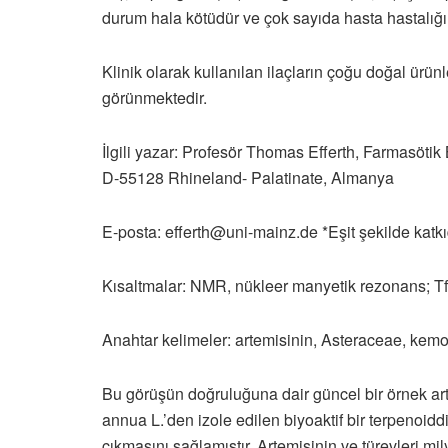
durum hala kötüdür ve çok sayıda hasta hastalıg
Klinik olarak kullanılan ilaçların çoğu doğal ür
görünmektedir.
İlgili yazar: Profesör Thomas Efferth, Farmasöti
D-55128 Rhineland- Palatinate, Almanya
E-posta: efferth@uni-mainz.de *Eşit şekilde katk
Kısaltmalar: NMR, nükleer manyetik rezonans; TfR, t
Anahtar kelimeler: artemisinin, Asteraceae, kemotera
Bu görüşün doğruluğuna dair güncel bir örnek a
annua L.’den izole edilen biyoaktif bir terpenoiddi
çıkmasını sağlamıştır. Artemisinin ve türevleri 