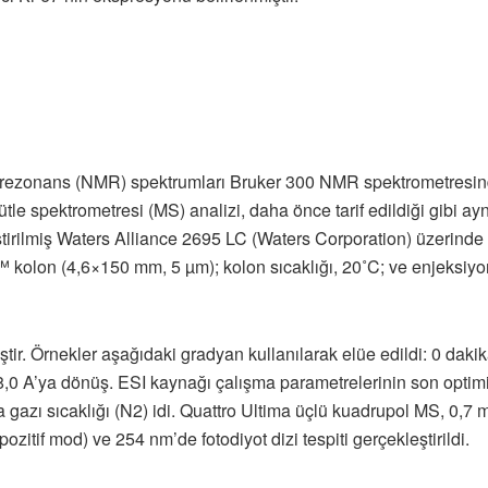
rezonans (NMR) spektrumları Bruker 300 NMR spektrometresinde 
le spektrometresi (MS) analizi, daha önce tarif edildiği gibi ayn
tirilmiş Waters Alliance 2695 LC (Waters Corporation) üzerinde ge
kolon (4,6×150 mm, 5 µm); kolon sıcaklığı, 20˚C; ve enjeksiyon 
miştir. Örnekler aşağıdaki gradyan kullanılarak elüe edildi: 0 da
8,0 A’ya dönüş. ESI kaynağı çalışma parametrelerinin son optimi
a gazı sıcaklığı (N2) idi. Quattro Ultima üçlü kuadrupol MS, 0,7 
zitif mod) ve 254 nm’de fotodiyot dizi tespiti gerçekleştirildi.