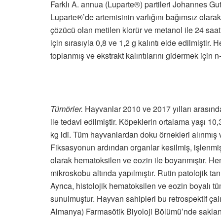
Farklı A. annua (Luparte®) partileri Johannes Gu
Luparte®’de artemisinin varlığını bağımsız olarak ga
çözücü olan metilen klorür ve metanol ile 24 saa
için sırasıyla 0,8 ve 1,2 g kalıntı elde edilmiştir.
toplanmış ve ekstrakt kalıntılarını gidermek için 
Tümörler.
Hayvanlar 2010 ve 2017 yılları arasında 
ile tedavi edilmiştir. Köpeklerin ortalama yaşı 10,
kg idi. Tüm hayvanlardan doku örnekleri alınmış 
Fiksasyonun ardından organlar kesilmiş, işlenmiş
olarak hematoksilen ve eozin ile boyanmıştır. He
mikroskobu altında yapılmıştır. Rutin patolojik ta
Ayrıca, histolojik hematoksilen ve eozin boyalı tümör
sunulmuştur. Hayvan sahipleri bu retrospektif çal
Almanya) Farmasötik Biyoloji Bölümü’nde saklanma