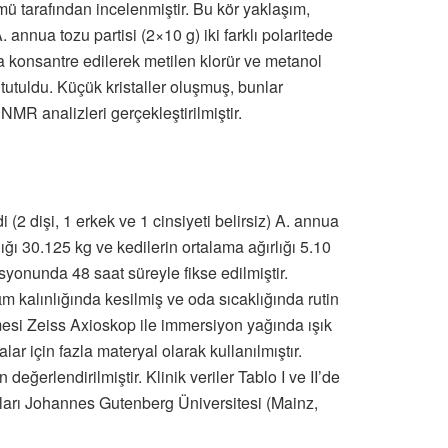
ü tarafından incelenmiştir. Bu kör yaklaşım,
. annua tozu partisi (2×10 g) iki farklı polaritede
a konsantre edilerek metilen klorür ve metanol
u tutuldu. Küçük kristaller oluşmuş, bunlar
NMR analizleri gerçekleştirilmiştir.
 (2 dişi, 1 erkek ve 1 cinsiyeti belirsiz) A. annua
ığı 30.125 kg ve kedilerin ortalama ağırlığı 5.10
yonunda 48 saat süreyle fikse edilmiştir.
 kalınlığında kesilmiş ve oda sıcaklığında rutin
mesi Zeiss Axioskop ile immersiyon yağında ışık
ar için fazla materyal olarak kullanılmıştır.
 değerlendirilmiştir. Klinik veriler Tablo I ve II’de
rmları Johannes Gutenberg Üniversitesi (Mainz,