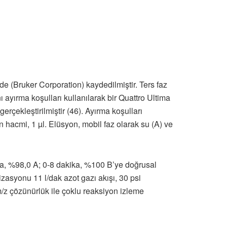
(Bruker Corporation) kaydedilmiştir. Ters faz
ı ayırma koşulları kullanılarak bir Quattro Ultima
rçekleştirilmiştir (46). Ayırma koşulları
hacmi, 1 µl. Elüsyon, mobil faz olarak su (A) ve
kika, %98,0 A; 0-8 dakika, %100 B’ye doğrusal
zasyonu 11 l/dak azot gazı akışı, 30 psi
m/z çözünürlük ile çoklu reaksiyon izleme