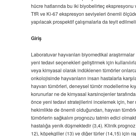
hücre hatlarında bu iki biyobelirteç ekspresyonu ve a
TfR ve Ki-67 ekspresyon seviyeleri önemli ölçüd
yapılacak prospektif çalışmalarla da teyit edilmeli
Giriş
Laboratuvar hayvanları biyomedikal araştırmalar ic
yeni tedavi seçenekleri geliştirmek için kullanıl
veya kimyasal olarak indüklenen tümörler onlar
onkolojisinde hayvanların insan hastalarla karşılas
hayvan tümörleri, deneysel tümör modellerine kı
korunurlar ne de kimyasal karsinojenler tarafında
önce yeni tedavi stratejilerini incelemek için, her
hekimlikte de önemli olduğundan, hayvan tümörler
tümörlerin sağkalım prognozu tatmin edici olma
hastalığa yenik düşmektedir (3,4). Klinik prognoz
12), köpekgiller (13) ve diğer türler (14,15) iç