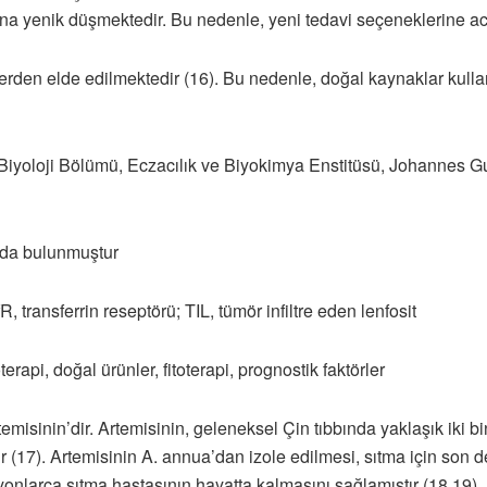
̆ına yenik düşmektedir. Bu nedenle, yeni tedavi seçeneklerine ac
ünlerden elde edilmektedir (16). Bu nedenle, doğal kaynaklar kulla
k Biyoloji Bölümü, Eczacılık ve Biyokimya Enstitüsü, Johannes
ıda bulunmuştur
ransferrin reseptörü; TIL, tümör infiltre eden lenfosit
pi, doğal ürünler, fitoterapi, prognostik faktörler
rtemisinin’dir. Artemisinin, geleneksel Çin tıbbında yaklaşık iki bin 
r (17). Artemisinin A. annua’dan izole edilmesi, sıtma için son de
milyonlarca sıtma hastasının hayatta kalmasını sağlamıştır (18,19