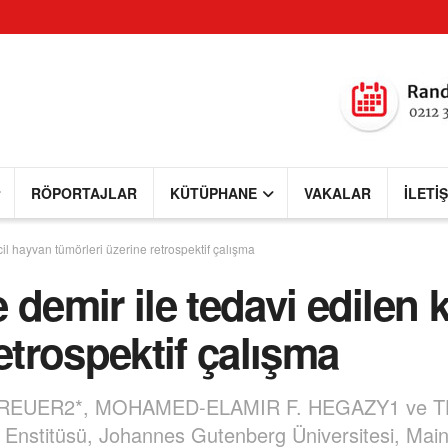
RÖPORTAJLAR
KÜTÜPHANE
VAKALAR
İLETI
il hayvan tümörleri üzerine retrospektif çalışma
 demir ile tedavi edilen 
etrospektif çalışma
REUER2*, MOHAMED-ELAMIR F. HEGAZY1 ve T
a Enstitüsü, Johannes Gutenberg Üniversitesi, Mai