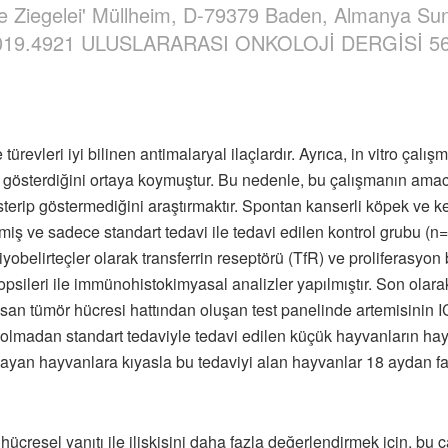
lte Ziegelei' Müllheim, D-79379 Baden, Almanya Su
jo.2019.4921 ULUSLARARASI ONKOLOJİ DERGİSİ 56
evleri iyi bilinen antimalaryal ilaçlardır. Ayrıca, in vitro çalışm
 gösterdiğini ortaya koymuştur. Bu nedenle, bu çalışmanın amacı 
terip göstermediğini araştırmaktır. Spontan kanserli köpek ve kedi
ş ve sadece standart tedavi ile tedavi edilen kontrol grubu (n=11) i
 biyobelirteçler olarak transferrin reseptörü (TfR) ve proliferasy
iyopsileri ile immünohistokimyasal analizler yapılmıştır. Son ola
tümör hücresi hattından oluşan test panelinde artemisinin IC50 d
lmadan standart tedaviyle tedavi edilen küçük hayvanların hayat
yan hayvanlara kıyasla bu tedaviyi alan hayvanlar 18 aydan fazla
resel yanıtı ile ilişkisini daha fazla değerlendirmek için, bu ça