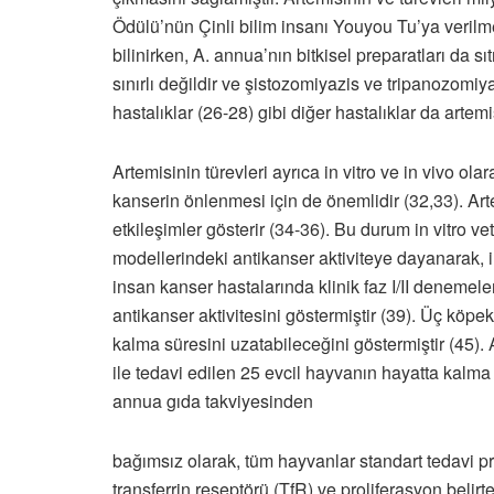
Ödülü’nün Çinli bilim insanı Youyou Tu’ya verilme
bilinirken, A. annua’nın bitkisel preparatları da s
sınırlı değildir ve şistozomiyazis ve tripanozomiy
hastalıklar (26-28) gibi diğer hastalıklar da artem
Artemisinin türevleri ayrıca in vitro ve in vivo ol
kanserin önlenmesi için de önemlidir (32,33). Arte
etkileşimler gösterir (34-36). Bu durum in vitro vet
modellerindeki antikanser aktiviteye dayanarak, in
insan kanser hastalarında klinik faz I/II denemelerin
antikanser aktivitesini göstermiştir (39). Üç kö
kalma süresini uzatabileceğini göstermiştir (45
ile tedavi edilen 25 evcil hayvanın hayatta kalma su
annua gıda takviyesinden
bağımsız olarak, tüm hayvanlar standart tedavi pro
transferrin reseptörü (TfR) ve proliferasyon belirt