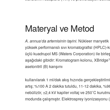
Materyal ve Metod
A. annua’da artemisinin tayini.
Nükleer manyetik 
yüksek performanslı sıvı kromatografisi (HPLC)-küt
üçlü kuadrupol MS (Waters Corporation) ile birleş
aşağıdaki gibidir: Kromatogram kolonu, XBridge™ 
asetonitril (B) karışımı
kullanılarak 1 ml/dak akış hızında gerçekleştiril
artış; %100 A 2 dakika tutuldu, 11-12 dakika, %9
nebülizör, ±2,4 kV kapiler voltaj ve 250˚C kurutm
modunda çalışmıştır. Elektrosprey iyonizasyonu (po