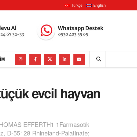
Türkçe
English
ŞIM
küçük evcil hayvan
HOMAS EFFERTH1 1Farmasötik
nz, D-55128 Rhineland-Palatinate;