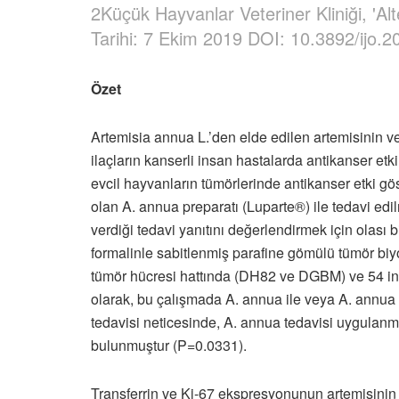
2Küçük Hayvanlar Veteriner Kliniği, 'A
Tarihi: 7 Ekim 2019 DOI: 10.3892/i
Özet
Artemisia annua L.’den elde edilen artemisinin ve tür
ilaçların kanserli insan hastalarda antikanser etki
evcil hayvanların tümörlerinde antikanser etki gös
olan A. annua preparatı (Luparte®) ile tedavi edilmi
verdiği tedavi yanıtını değerlendirmek için olası
formalinle sabitlenmiş parafine gömülü tümör b
tümör hücresi hattında (DH82 ve DGBM) ve 54 insan 
olarak, bu çalışmada A. annua ile veya A. annua o
tedavisi neticesinde, A. annua tedavisi uygulanma
bulunmuştur (P=0.0331).
Transferrin ve Ki-67 ekspresyonunun artemisinin hüc