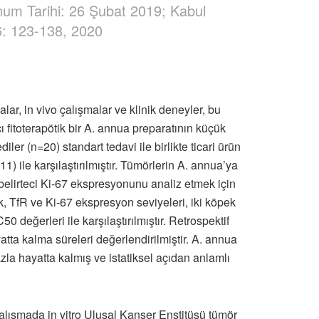
num Tarihi: 26 Şubat 2019; Kabul
: 123-138, 2020
alar, in vivo çalışmalar ve klinik deneyler, bu
fitoterapötik bir A. annua preparatının küçük
ler (n=20) standart tedavi ile birlikte ticari ürün
le karşılaştırılmıştır. Tümörlerin A. annua’ya
on belirteci Ki-67 ekspresyonunu analiz etmek için
rak, TfR ve Ki-67 ekspresyon seviyeleri, iki köpek
eğerleri ile karşılaştırılmıştır. Retrospektif
ta kalma süreleri değerlendirilmiştir. A. annua
 hayatta kalmış ve istatiksel açıdan anlamlı
lışmada in vitro Ulusal Kanser Enstitüsü tümör