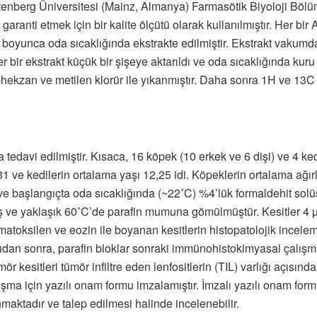
tenberg Üniversitesi (Mainz, Almanya) Farmasötik Biyoloji Bölüm
ranti etmek için bir kalite ölçütü olarak kullanılmıştır. Her bir A
t boyunca oda sıcaklığında ekstrakte edilmiştir. Ekstrakt vakumd
 Her bir ekstrakt küçük bir şişeye aktarıldı ve oda sıcaklığında kur
n-hekzan ve metilen klorür ile yıkanmıştır. Daha sonra 1H ve 13C 
tedavi edilmiştir. Kısaca, 16 köpek (10 erkek ve 6 dişi) ve 4 kedi
31 ve kedilerin ortalama yaşı 12,25 idi. Köpeklerin ortalama ağırl
ve başlangıçta oda sıcaklığında (~22˚C) %4’lük formaldehit solüs
 ve yaklaşık 60˚C’de parafin mumuna gömülmüştür. Kesitler 4 µm
matoksilen ve eozin ile boyanan kesitlerin histopatolojik incele
nıdan sonra, parafin bloklar sonraki immünohistokimyasal çalışmal
 kesitleri tümör infiltre eden lenfositlerin (TIL) varlığı açısından
ışma için yazılı onam formu imzalamıştır. İmzalı yazılı onam fo
ktadır ve talep edilmesi halinde incelenebilir.