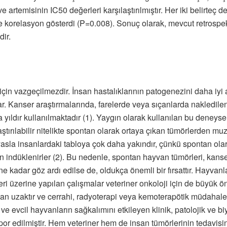
rtemisinin IC50 değerleri karşılaştırılmıştır. Her iki belirteç de
e korelasyon gösterdi (P=0.008). Sonuç olarak, mevcut retrospekt
dir.
̧in vazgeçilmezdir. İnsan hastalıklarının patogenezini daha iyi 
ırlar. Kanser araştırmalarında, farelerde veya sıçanlarda nakledile
ca yıldır kullanılmaktadır (1). Yaygın olarak kullanılan bu deney
̧tırılabilir nitelikte spontan olarak ortaya çıkan tümörlerden muz
yasla insanlardaki tabloya çok daha yakındır, çünkü spontan ola
n indüklenirler (2). Bu nedenle, spontan hayvan tümörleri, kan
 ne kadar göz ardı edilse de, oldukça önemli bir fırsattır. Hayvan
i üzerine yapılan çalışmalar veteriner onkoloji için de büyük 
ktan uzaktır ve cerrahi, radyoterapi veya kemoterapötik müdahal
 ve evcil hayvanların sağkalımını etkileyen klinik, patolojik ve biy
in rapor edilmiştir. Hem veteriner hem de insan tümörlerinin teda