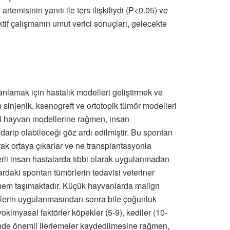
 artemisinin yanıtı ile ters ilişkiliydi (P<0.05) ve
if çalışmanın umut verici sonuçları, gelecekte
anlamak için hastalık modelleri geliştirmek ve
n sinjenik, ksenogreft ve ortotopik tümör modelleri
sel hayvan modellerine rağmen, insan
darip olabileceği göz ardı edilmiştir. Bu spontan
rak ortaya çıkarlar ve ne transplantasyonla
serli insan hastalarda tıbbi olarak uygulanmadan
lardaki spontan tümörlerin tedavisi veteriner
önem taşımaktadır. Küçük hayvanlarda malign
elerin uygulanmasından sonra bile çoğunluk
okimyasal faktörler köpekler (5-9), kediler (10-
visinde önemli ilerlemeler kaydedilmesine rağmen,