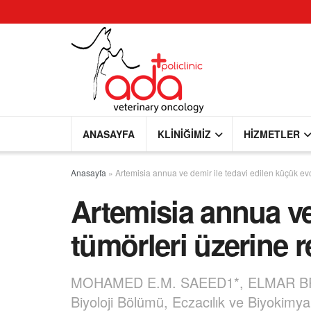
ANASAYFA
KLINIĞIMIZ
HIZMETLER
Anasayfa
»
Artemisia annua ve demir ile tedavi edilen küçük evc
Artemisia annua ve
tümörleri üzerine r
MOHAMED E.M. SAEED1*, ELMAR B
Biyoloji Bölümü, Eczacılık ve Biyokimy