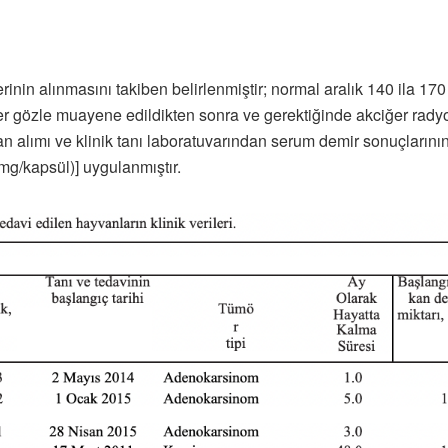
inin alınmasını takiben belirlenmiştir; normal aralık 140 ila 170 µ
ler gözle muayene edildikten sonra ve gerektiğinde akciğer radyog
 Kan alımı ve klinik tanı laboratuvarından serum demir sonuçların
mg/kapsül)] uygulanmıştır.