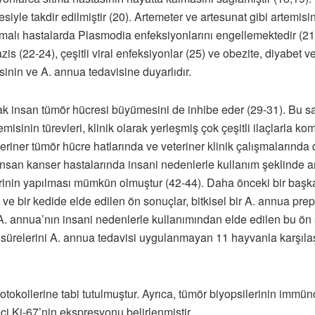
siyle takdir edilmiştir (20). Artemeter ve artesunat gibi artemisinin 
ıtmalı hastalarda Plasmodia enfeksiyonlarını engellemektedir (21). 
azis (22-24), çeşitli viral enfeksiyonlar (25) ve obezite, diyabet 
isinin ve A. annua tedavisine duyarlıdır.
arak insan tümör hücresi büyümesini de inhibe eder (29-31). Bu
misinin türevleri, klinik olarak yerleşmiş çok çeşitli ilaçlar
eriner tümör hücre hatlarında ve veteriner klinik çalışmalarında 
san kanser hastalarında insani nedenlerle kullanım şeklinde anti
in yapılması mümkün olmuştur (42-44). Daha önceki bir başka klini
pek ve bir kedide elde edilen ön sonuçlar, bitkisel bir A. annua pr
). A. annua’nın insani nedenlerle kullanımından elde edilen bu ön 
̈relerini A. annua tedavisi uygulanmayan 11 hayvanla karşılaştıra
tokollerine tabi tutulmuştur. Ayrıca, tümör biyopsilerinin immüno
eci Ki-67’nin ekspresyonu belirlenmiştir.